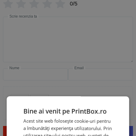
0/5
Scrie recenzia ta
Nume
Email
Adaugă poze sau video la recenzia ta
Bine ai venit pe PrintBox.ro
Acest site web folosește cookie-uri pentru
a îmbunătăți experiența utilizatorului. Prin
Trimite
utilizarea site-ului nostru web, sunteți de