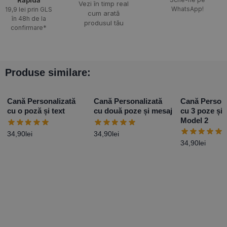
Rapidă​
Vezi în timp real
WhatsApp!
19,9 lei prin GLS
cum arată
în 48h de la
produsul tău
confirmare*
Produse similare:
Cană Personalizată
Cană Personalizată
Cană Persona
cu o poză și text
cu două poze și mesaj
cu 3 poze și 
Model 2
34,90
lei
34,90
lei
34,90
lei