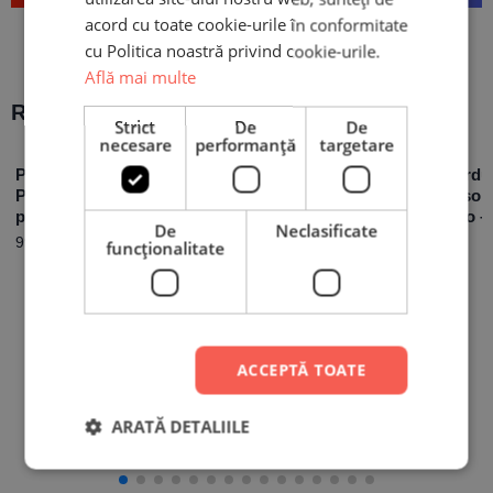
acord cu toate cookie-urile în conformitate
cu Politica noastră privind cookie-urile.
Află mai multe
Recomandări populare:
Strict
De
De
necesare
performanță
targetare
Piatră Ardezie
Piatră Ardezie
Set 12 Cardu
Personalizată cu o
Orizontală
Baby Persona
poză – Inimioare
Personalizată cu o
Ramă Foto –
De
Neclasificate
poză
99,90
lei
59,00
lei
funcţionalitate
99,90
lei
ACCEPTĂ TOATE
ARATĂ DETALIILE