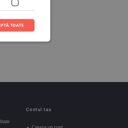
EPTĂ TOATE
Contul tau
litate
Creaza un cont