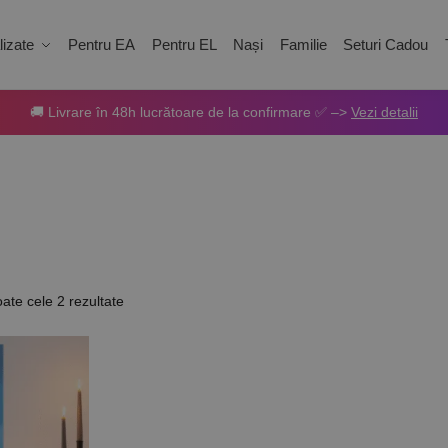
izate
Pentru EA
Pentru EL
Nași
Familie
Seturi Cadou
🚚 Livrare în 48h lucrătoare de la confirmare ✅ –>
Vezi detalii
oate cele 2 rezultate