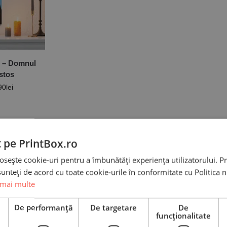
 – Domnul
istos
90
lei
oate cele 2 rezultate
t pe PrintBox.ro
osește cookie-uri pentru a îmbunătăți experiența utilizatorului. Pri
unteți de acord cu toate cookie-urile în conformitate cu Politica 
 mai multe
e
De performanță
De targetare
De
funcţionalitate