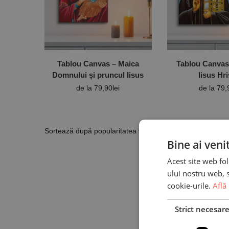
Tablou Canvas – Maica
Tablou Canvas
Domnului și pruncul Iisus
Iisus Hr
de la
79,90
lei
de la
79,
Afișez t
Bine ai veni
Acest site web fol
ului nostru web, s
cookie-urile.
Află
Strict necesar