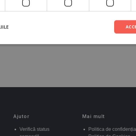
IILE
ACC
Ajutor
Mai mult
Verifică status
Politica de confidenția