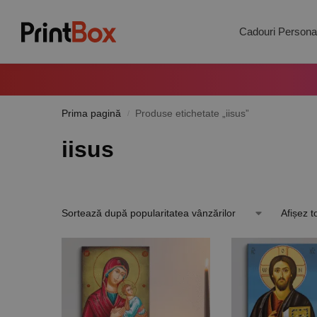
Search
Cadouri Personal
Prima pagină
Produse etichetate „iisus”
/
iisus
Afișez t