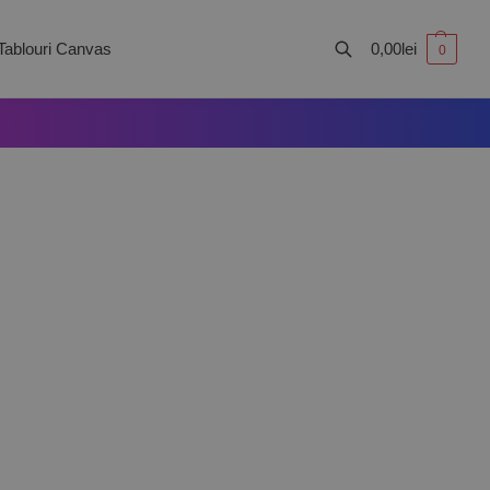
Tablouri Canvas
0,00
lei
0
Caută