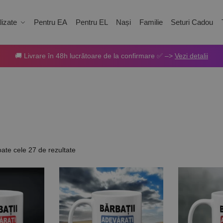
izate
Pentru EA
Pentru EL
Nași
Familie
Seturi Cadou
🚚 Livrare în 48h lucrătoare de la confirmare ✅ –>
Vezi detalii
oate cele 27 de rezultate