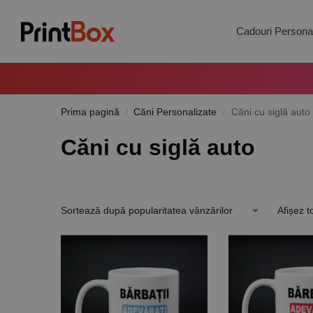
Search
Cadouri Personal
Prima pagină
Căni Personalizate
Căni cu siglă auto
/
/
Căni cu siglă auto
Afișez t