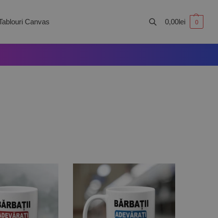
Tablouri Canvas
0,00
lei
0
Caută