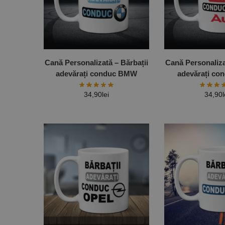
Cană Personalizată – Bărbații
Cană Personaliza
adevărați conduc BMW
adevărați co
34,90
lei
34,90
l