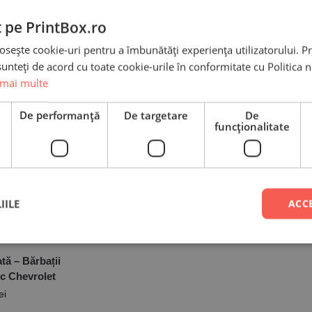
ei
t pe PrintBox.ro
osește cookie-uri pentru a îmbunătăți experiența utilizatorului. Pri
unteți de acord cu toate cookie-urile în conformitate cu Politica 
tă – Bărbații
Cană Personalizată – Bărbații
Cană Persona
duc Suzuki
adevărați conduc Peugeot
adevărați 
 mai multe
ei
34,90
lei
3
e
De performanță
De targetare
De
funcţionalitate
tă – Bărbații
Cană Personalizată – Bărbații
Cană Person
nduc Seat
adevărați conduc Fiat
Adevărate c
ei
34,90
lei
IILE
ACC
3
tă – Bărbații
c Chevrolet
ei