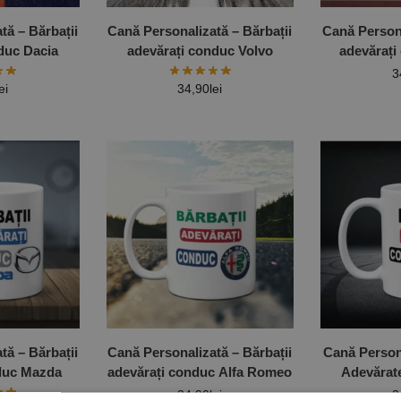
tă – Bărbații
Cană Personalizată – Bărbații
Cană Persona
duc Dacia
adevărați conduc Volvo
adevărați
3
ei
34,90
lei
tă – Bărbații
Cană Personalizată – Bărbații
Cană Person
duc Mazda
adevărați conduc Alfa Romeo
Adevărat
34,90
lei
3