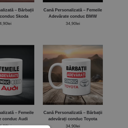
lizată – Bărbații
Cană Personalizată – Femeile
 conduc Skoda
Adevărate conduc BMW
4,90
lei
34,90
lei
alizată – Femeile
Cană Personalizată – Bărbații
e conduc Audi
adevărați conduc Toyota
4,90
lei
34,90
lei