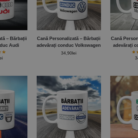
tă – Bărbații
Cană Personalizată – Bărbații
Cană Persona
nduc Audi
adevărați conduc Volkswagen
adevărați 
34,90
lei
ei
3