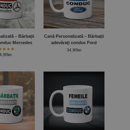
lizată – Bărbații
Cană Personalizată – Bărbații
conduc Mercedes
adevărați conduc Ford
34,90
lei
4,90
lei