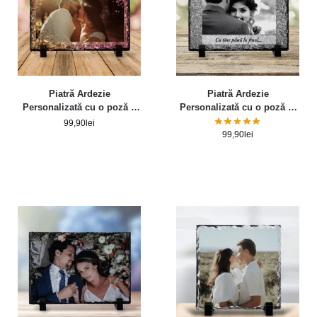
Piatră Ardezie
Piatră Ardezie
Personalizată cu o poză –
Personalizată cu o poză și
Glitter
mesaj – Grey Glitter
99,90
lei
99,90
lei