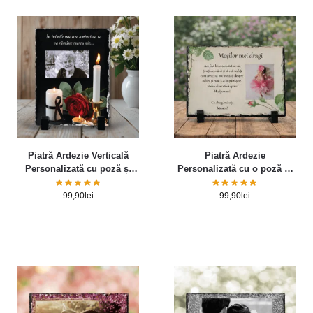
Piatră Ardezie Verticală
Piatră Ardezie
Personalizată cu poză și
Personalizată cu o poză și
mesaj Comemorativ
mesaj pentru Moși
99,90
lei
99,90
lei