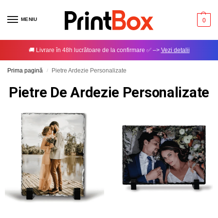
MENIU
0
🚚 Livrare în 48h lucrătoare de la confirmare ✅ –>
Vezi detalii
Prima pagină
Pietre Ardezie Personalizate
/
Pietre De Ardezie Personalizate