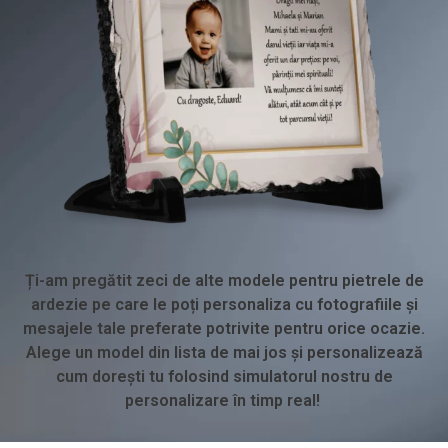
Ți-am pregătit zeci de alte modele pentru pietrele de
ardezie pe care le poți personaliza cu fotografiile și
mesajele tale preferate potrivite pentru orice ocazie.
Alege un model din lista de mai jos și personalizează
cum dorești tu folosind simulatorul nostru de
personalizare în timp real!