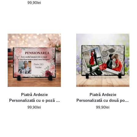
99,90
lei
Piatră Ardezie
Piatră Ardezie
Personalizată cu o poză și
Personalizată cu două poze
text – Simbol Pensionare
model trandafir
99,90
lei
99,90
lei