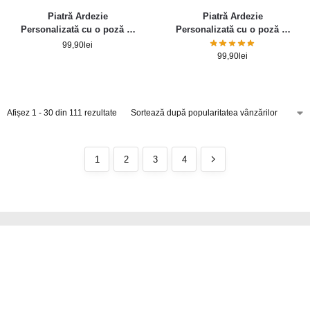
Piatră Ardezie
Piatră Ardezie
Personalizată cu o poză și
Personalizată cu o poză și
text – Mesaj pentru bunica
mesaj pentru bunici
99,90
lei
99,90
lei
Afișez 1 - 30 din 111 rezultate
1
2
3
4