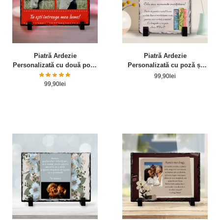
Piatră Ardezie
Piatră Ardezie
Personalizată cu două poze
Personalizată cu poză și
și text fundal roșu
mesaj – Doamnei
99,90
lei
învățătoare
99,90
lei