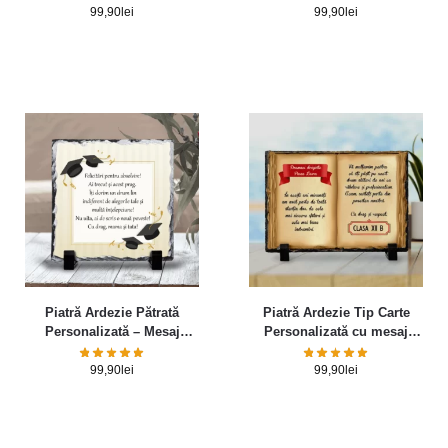
99,90
lei
99,90
lei
Piatră Ardezie Pătrată
Piatră Ardezie Tip Carte
Personalizată – Mesaj
Personalizată cu mesaj
absolvire
pentru profesori
99,90
lei
99,90
lei