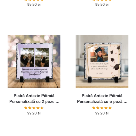
99,90
lei
99,90
lei
Piatră Ardezie Pătrată
Piatră Ardezie Pătrată
Personalizată cu 2 poze și
Personalizată cu o poză și
mesaj
mesaj – Absolvire
99,90
lei
99,90
lei