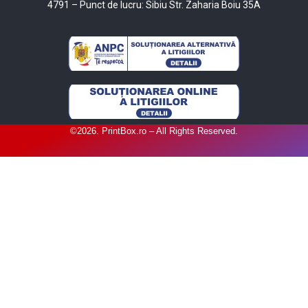
4791 – Punct de lucru: Sibiu Str. Zaharia Boiu 35A
©2026. PrintBox.ro – All Rights Reserved.