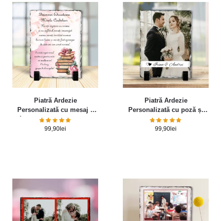
Piatră Ardezie
Piatră Ardezie
Personalizată cu mesaj –
Personalizată cu poză și
Gânduri pentru Educatoare
nume – Memories
99,90
lei
99,90
lei