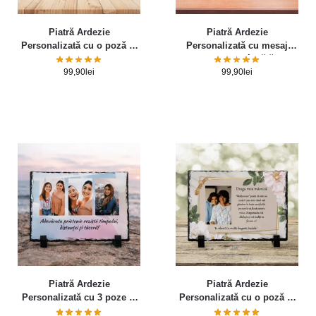
Piatră Ardezie
Piatră Ardezie
Personalizată cu o poză și
Personalizată cu mesaj
mesaj pentru doamna
pentru doamna învățătoare
educatoare
99,90
lei
99,90
lei
Piatră Ardezie
Piatră Ardezie
Personalizată cu 3 poze și
Personalizată cu o poză și
text – Model 1
mesaj pentru Mama