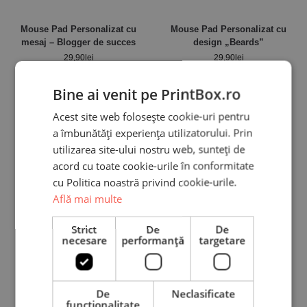
Mouse Pad Personalizat cu
Mouse Pad Personalizat cu
mesaj – Blogger de succes
design „Beards”
29,90
lei
29,90
lei
Bine ai venit pe PrintBox.ro
Acest site web folosește cookie-uri pentru
a îmbunătăți experiența utilizatorului. Prin
utilizarea site-ului nostru web, sunteți de
acord cu toate cookie-urile în conformitate
cu Politica noastră privind cookie-urile.
Află mai multe
Strict
De
De
necesare
performanță
targetare
Mouse Pad Personalizat cu
Mouse Pad Personalizat cu 2
design „Work Hard”
poze și text – fundal roșu
De
Neclasificate
29,90
lei
29,90
lei
funcţionalitate