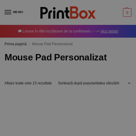
MENIU
0
🚚 Livrare în 48h lucrătoare de la confirmare ✅ –>
Vezi detalii
Prima pagină
Mouse Pad Personalizat
/
Mouse Pad Personalizat
Afișez toate cele 15 rezultate