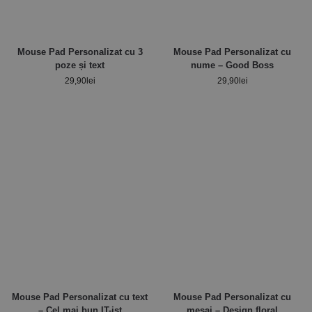
Mouse Pad Personalizat cu 3
Mouse Pad Personalizat cu
poze și text
nume – Good Boss
29,90
lei
29,90
lei
Mouse Pad Personalizat cu text
Mouse Pad Personalizat cu
– Cel mai bun IT-ist
mesaj – Design floral