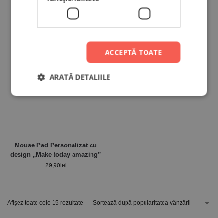
ACCEPTĂ TOATE
ARATĂ DETALIILE
Mouse Pad Personalizat cu
design „Make today amazing”
29,90
lei
Afișez toate cele 15 rezultate