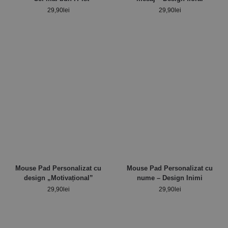
29,90
lei
29,90
lei
Mouse Pad Personalizat cu
Mouse Pad Personalizat cu
design „Motivațional”
nume – Design Inimi
29,90
lei
29,90
lei