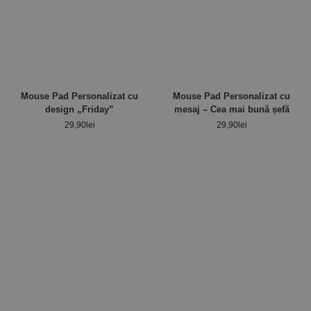
Mouse Pad Personalizat cu
Mouse Pad Personalizat cu
design „Friday”
mesaj – Cea mai bună șefă
29,90
lei
29,90
lei