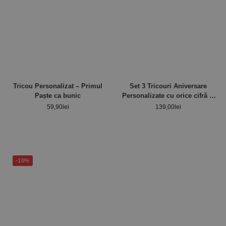
Tricou Personalizat – Primul
Set 3 Tricouri Aniversare
Paște ca bunic
Personalizate cu orice cifră și
nume – Masha
59,90
lei
139,00
lei
-10%