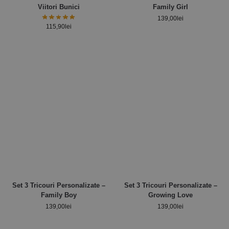
Viitori Bunici
Family Girl
139,00
lei
115,90
lei
Set 3 Tricouri Personalizate –
Set 3 Tricouri Personalizate –
Family Boy
Growing Love
139,00
lei
139,00
lei