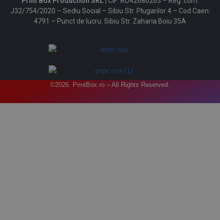
Print Box Production SRL |
CIF: RO42680263 – Reg. com:
J32/754/2020 – Sediu Social – Sibiu Str. Plugarilor 4 – Cod Caen:
4791 – Punct de lucru: Sibiu Str. Zaharia Boiu 35A
©2026. PrintBox.ro – All Rights Reserved.