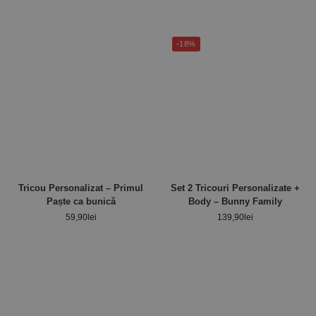
-18%
Tricou Personalizat – Primul
Set 2 Tricouri Personalizate +
Paște ca bunică
Body – Bunny Family
59,90
lei
139,90
lei