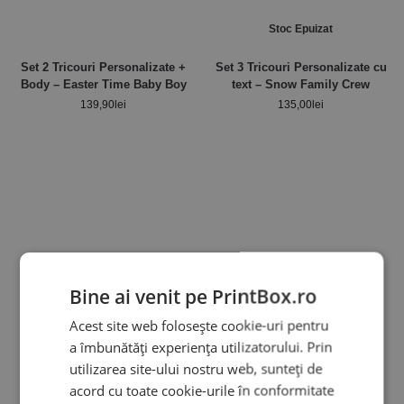
Stoc Epuizat
Set 2 Tricouri Personalizate +
Set 3 Tricouri Personalizate cu
Body – Easter Time Baby Boy
text – Snow Family Crew
139,90
lei
135,00
lei
Bine ai venit pe PrintBox.ro
Acest site web folosește cookie-uri pentru
a îmbunătăți experiența utilizatorului. Prin
Stoc Epuizat
utilizarea site-ului nostru web, sunteți de
Set 3 Tricouri Personalizate –
Set 3 Tricouri Personalizate –
acord cu toate cookie-urile în conformitate
Bunny Family Girl
Ren