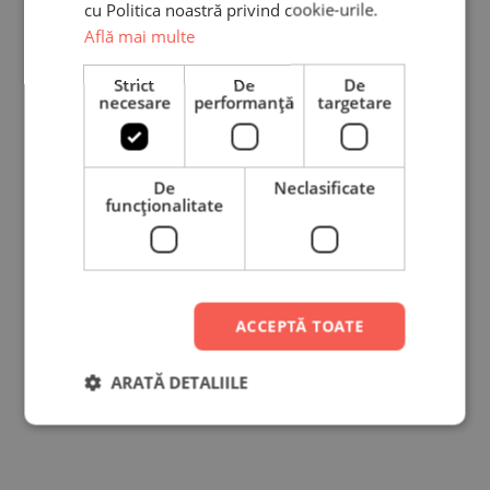
cu Politica noastră privind cookie-urile.
139,00
lei
120,00
lei
Află mai multe
Strict
De
De
necesare
performanță
targetare
-10%
Set 2 Tricouri Personalizate +
Body – Easter Time Baby Girl
De
Neclasificate
139,90
lei
funcţionalitate
ACCEPTĂ TOATE
Set 2 Tricouri Personalizate +
ARATĂ DETALIILE
Body – Elsa
139,90
lei