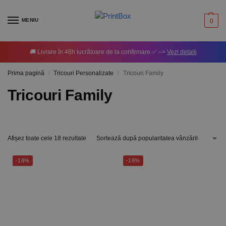
MENIU
0
🚚 Livrare în 48h lucrătoare de la confirmare ✅ –>
Vezi detalii
Prima pagină
Tricouri Personalizate
Tricouri Family
/
/
Tricouri Family
Afișez toate cele 18 rezultate
-18%
-18%