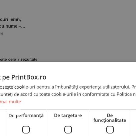
curi lemn,
 cu nume –
ă
ei
oate cele 7 rezultate
t pe PrintBox.ro
osește cookie-uri pentru a îmbunătăți experiența utilizatorului. Pri
unteți de acord cu toate cookie-urile în conformitate cu Politica 
 mai multe
e
De performanță
De targetare
De
funcţionalitate