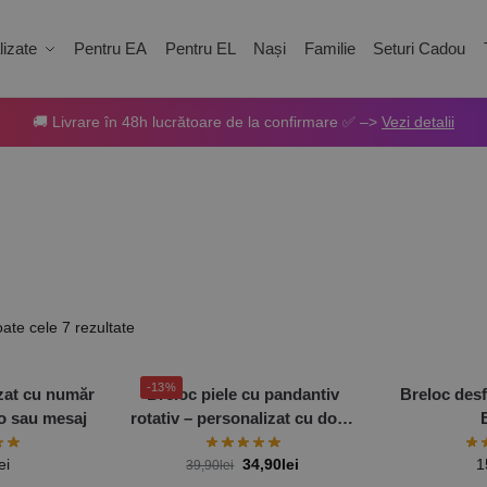
izate
Pentru EA
Pentru EL
Nași
Familie
Seturi Cadou
🚚 Livrare în 48h lucrătoare de la confirmare ✅ –>
Vezi detalii
oate cele 7 rezultate
-13%
zat cu număr
Breloc piele cu pandantiv
Breloc desf
to sau mesaj
rotativ – personalizat cu două
poze
ei
34,90
lei
1
39,90
lei