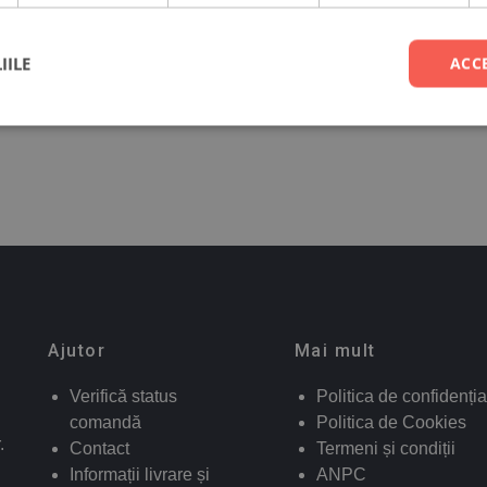
IILE
ACC
Ajutor
Mai mult
Verifică status
Politica de confidenția
comandă
Politica de Cookies
.
Contact
Termeni și condiții
Informații livrare și
ANPC