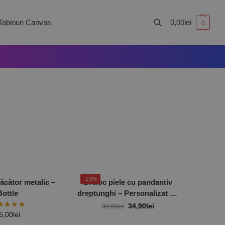
Tablouri Canvas
0,00
lei
0
Caută
-13%
ăcător metalic –
Breloc piele cu pandantiv
Bottle
dreptunghi – Personalizat cu
o poză
34,90
lei
39,90
lei
5,00
lei