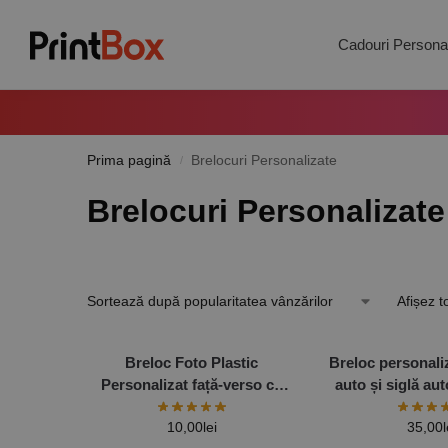
Search
Cadouri Personal
Prima pagină
Brelocuri Personalizate
/
Brelocuri Personalizate
Afișez t
Breloc Foto Plastic
Breloc personali
Personalizat față-verso cu
auto și siglă au
poze sau text
10,00
lei
35,00
l