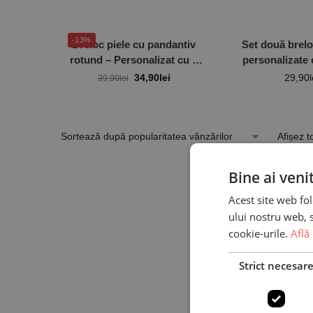
-13%
Breloc piele cu pandantiv
Set două brelo
rotund – Personalizat cu o
personalizate
poză
Inim
34,90
lei
29,90
l
39,90
lei
Afișez t
Bine ai veni
Acest site web fol
ului nostru web, s
cookie-urile.
Află
Strict necesar