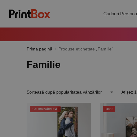
Search
Cadouri Personal
Prima pagină
Produse etichetate „Familie”
/
Familie
Afișez 1
Cel mai vândut🔥
-40%