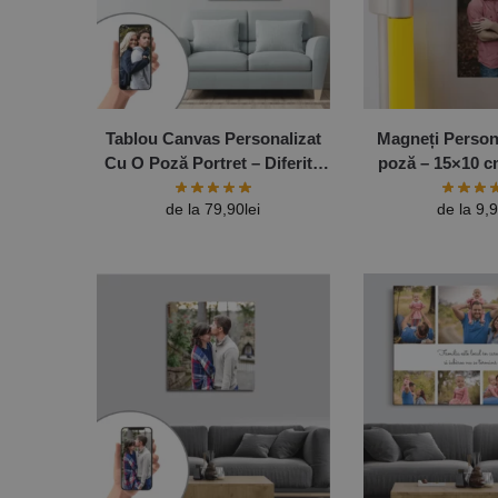
Tablou Canvas Personalizat
Magneți Persona
Cu O Poză Portret – Diferite
poză – 15×10 cm
Dimensiuni
de la
79,90
lei
de la
9,