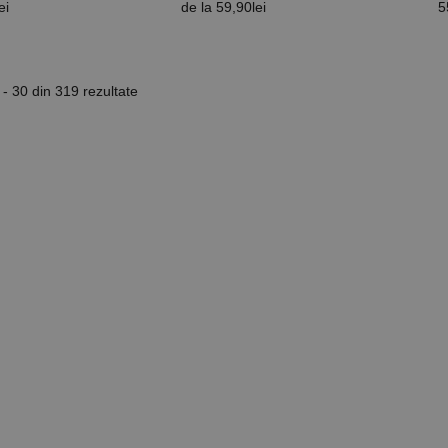
ei
de la
59,90
lei
5
 - 30 din 319 rezultate