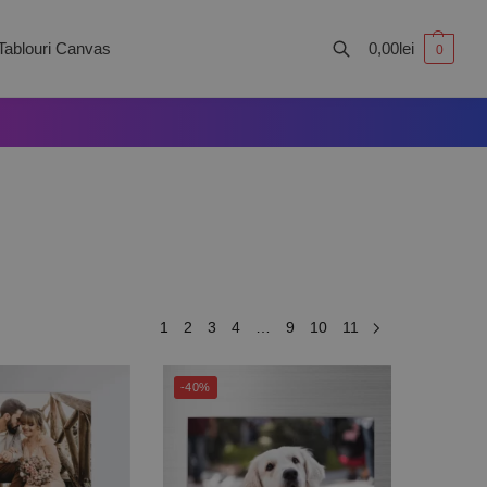
Tablouri Canvas
0,00
lei
0
Caută
1
2
3
4
…
9
10
11
-40%