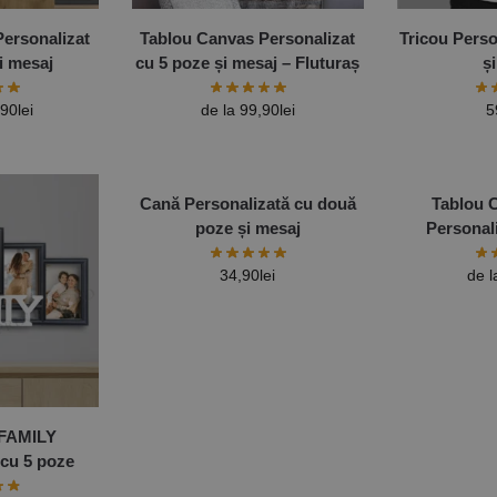
ersonalizat
Tablou Canvas Personalizat
Tricou Perso
i mesaj
cu 5 poze și mesaj – Fluturaș
ș
,90
lei
de la
99,90
lei
5
Cană Personalizată cu două
Tablou 
poze și mesaj
Personal
34,90
lei
de 
 FAMILY
 cu 5 poze