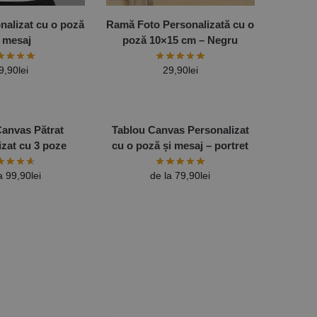
nalizat cu o poză
Ramă Foto Personalizată cu o
i mesaj
poză 10×15 cm – Negru
9,90
lei
29,90
lei
Canvas Pătrat
Tablou Canvas Personalizat
izat cu 3 poze
cu o poză și mesaj – portret
la
99,90
lei
de la
79,90
lei