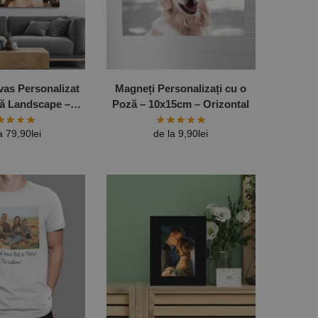
vas Personalizat
Magneți Personalizați cu o
ă Landscape –
Poză – 10x15cm – Orizontal
e Dimensiuni
la
79,90
lei
de la
9,90
lei