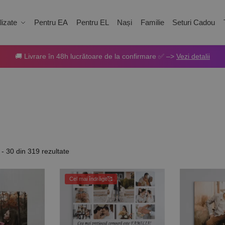
izate
Pentru EA
Pentru EL
Nași
Familie
Seturi Cadou
🚚 Livrare în 48h lucrătoare de la confirmare ✅ –>
Vezi detalii
 - 30 din 319 rezultate
Cel mai îndrăgit🥰