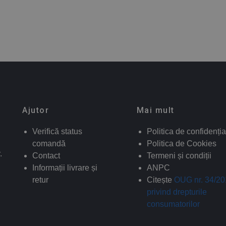
Ajutor
Mai mult
Verifică status
Politica de confidenția
comandă
Politica de Cookies
.
Contact
Termeni și condiții
Informații livrare și
ANPC
retur
Citește
OUG nr. 34/2
privind drepturile
consumatorilor