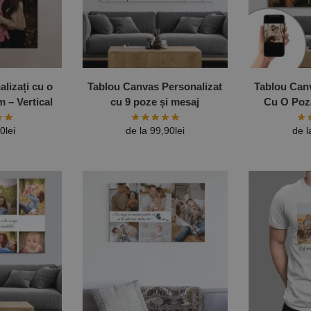
lizați cu o
Tablou Canvas Personalizat
Tablou Can
 – Vertical
cu 9 poze și mesaj
Cu O Poz
Diferit
90
lei
de la
99,90
lei
de 