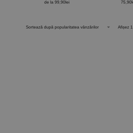
de la
99,90
lei
75,90
l
Dimensiuni
Afișez 1