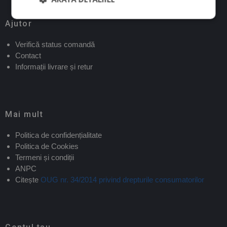
Ajutor
Verifică status comandă
Contact
Informații livrare și retur
Mai mult
Politica de confidențialitate
Politica de Cookies
Termeni și condiții
ANPC
Citește
OUG nr. 34/2014 privind drepturile consumatorilor