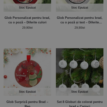
Stoc Epuizat
Stoc Epuizat
Glob Personalizat pentru brad,
Glob Personalizat pentru brad,
cu o poză – Diferite culori
cu o poză și text – Diferite
culori
29,90
lei
29,90
lei
Stoc Epuizat
Stoc Epuizat
Glob Surpriză pentru Brad –
Set 8 Globuri de colorat pentru
Ren
brad + Carioci