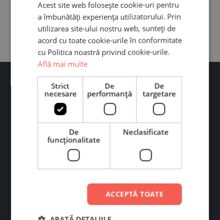
Acest site web folosește cookie-uri pentru
a îmbunătăți experiența utilizatorului. Prin
utilizarea site-ului nostru web, sunteți de
acord cu toate cookie-urile în conformitate
cu Politica noastră privind cookie-urile.
Află mai multe
Strict
De
De
necesare
performanță
targetare
De
Neclasificate
Ai întrebări?
funcţionalitate
Contactează-ne pe WhatsApp sau Messenger. Răspundem
rapid! Program: L-V 09:00-19:00
Scrie-ne pe WhatsApp
ACCEPTĂ TOATE
Scrie-ne pe Messenger
ARATĂ DETALIILE