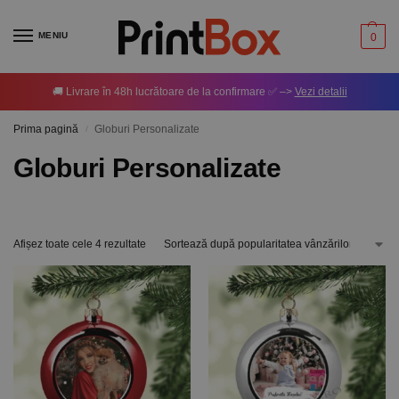
MENIU
0
🚚 Livrare în 48h lucrătoare de la confirmare ✅ –>
Vezi detalii
Prima pagină
Globuri Personalizate
/
Globuri Personalizate
Afișez toate cele 4 rezultate