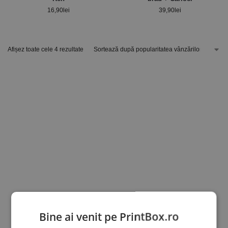
16,90
lei
39,90
lei
Afișez toate cele 4 rezultate
Bine ai venit pe PrintBox.ro