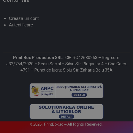
Contul tau
Creaza un cont
Autentificare
Print Box Production SRL |
CIF: RO42680263 – Reg. com:
J32/754/2020 – Sediu Social – Sibiu Str. Plugarilor 4 – Cod Caen:
4791 – Punct de lucru: Sibiu Str. Zaharia Boiu 35A
©2026. PrintBox.ro – All Rights Reserved.