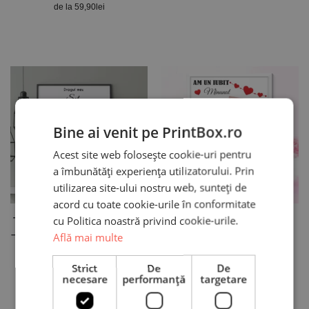
de la
59,90
lei
Bine ai venit pe PrintBox.ro
Acest site web folosește cookie-uri pentru
a îmbunătăți experiența utilizatorului. Prin
utilizarea site-ului nostru web, sunteți de
acord cu toate cookie-urile în conformitate
cu Politica noastră privind cookie-urile.
Tablou Personalizat pentru Soț
Tablou Personalizat cu două
– cu o poză și mesaj – 30x40cm
poze – Iubit minunat
Află mai multe
74,90
lei
74,90
lei
Strict
De
De
necesare
performanță
targetare