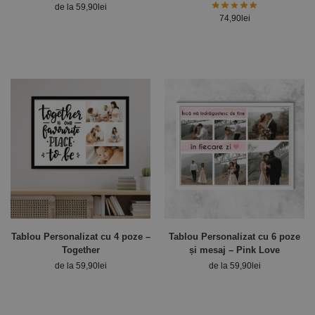
30x40cm
de la
59,90
lei
74,90
lei
Tablou Personalizat cu 4 poze –
Tablou Personalizat cu 6 poze
Together
și mesaj – Pink Love
de la
59,90
lei
de la
59,90
lei