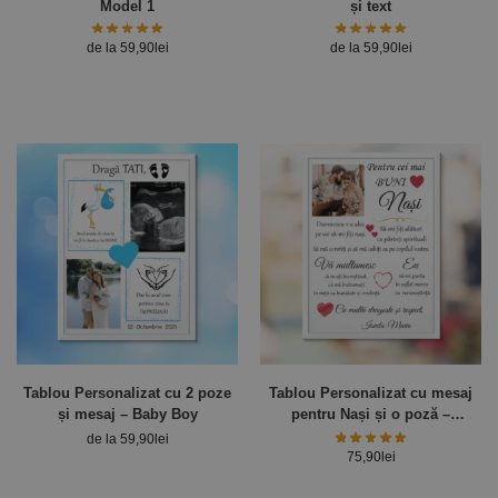
Model 1
și text
de la
59,90
lei
de la
59,90
lei
Tablou Personalizat cu 2 poze
Tablou Personalizat cu mesaj
și mesaj – Baby Boy
pentru Nași și o poză –
30x40cm
de la
59,90
lei
75,90
lei