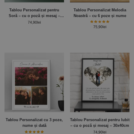
Tablou Personalizat pentru
Tablou Personalizat Melodia
Soră – cu o poză și mesaj –
Noastră – cu 6 poze și nume
30x40cm
74,90
lei
75,90
lei
Tablou Personalizat cu 3 poze,
Tablou Personalizat pentru Iubit
nume și dată
– cu o poză și mesaj – 30x40cm
74,90
lei