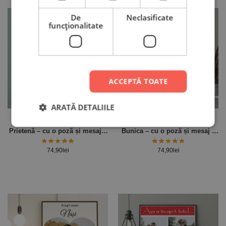
De
Neclasificate
funcţionalitate
ACCEPTĂ TOATE
ARATĂ DETALIILE
Tablou Personalizat pentru
Tablou Personalizat pentru
Prietenă – cu o poză și mesaj –
Bunica – cu o poză și mesaj –
30x40cm
30x40cm
74,90
lei
74,90
lei