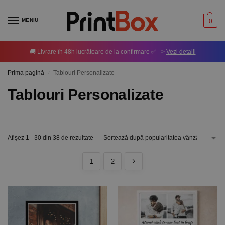
MENIU
0
🚚 Livrare în 48h lucrătoare de la confirmare ✅ –>
Vezi detalii
Prima pagină
Tablouri Personalizate
/
Tablouri Personalizate
Afișez 1 - 30 din 38 de rezultate
1
2