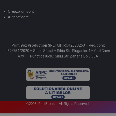
Creaza un cont
Autentificare
Print Box Production SRL |
CIF: RO42680263 – Reg. com:
J32/754/2020 – Sediu Social – Sibiu Str. Plugarilor 4 – Cod Caen:
4791 – Punct de lucru: Sibiu Str. Zaharia Boiu 35A
©2026. PrintBox.ro – All Rights Reserved.