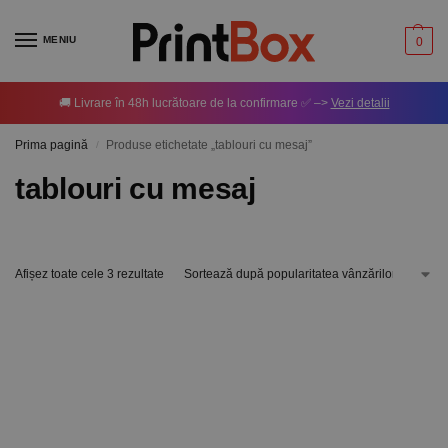
MENIU
0
🚚 Livrare în 48h lucrătoare de la confirmare ✅ –>
Vezi detalii
Prima pagină
Produse etichetate „tablouri cu mesaj”
/
tablouri cu mesaj
Afișez toate cele 3 rezultate