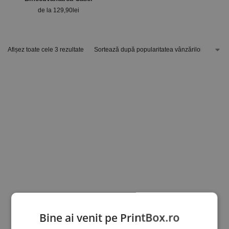
de la
129,90
lei
Afișez toate cele 3 rezultate
Bine ai venit pe PrintBox.ro