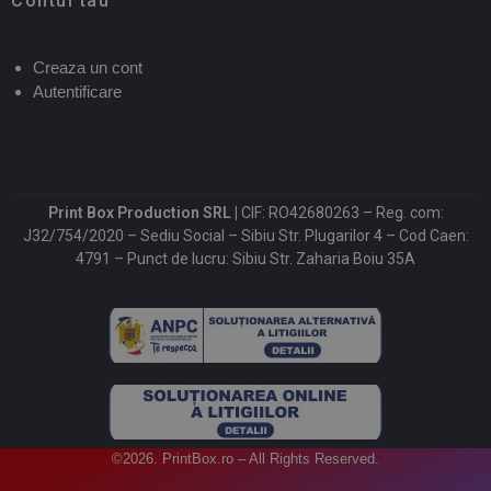
Contul tau
Creaza un cont
Autentificare
Print Box Production SRL |
CIF: RO42680263 – Reg. com:
J32/754/2020 – Sediu Social – Sibiu Str. Plugarilor 4 – Cod Caen:
4791 – Punct de lucru: Sibiu Str. Zaharia Boiu 35A
©2026. PrintBox.ro – All Rights Reserved.