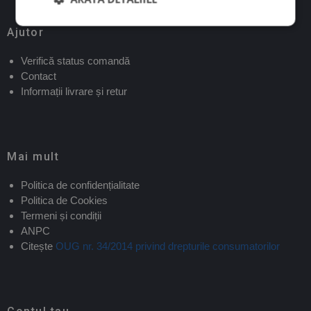
Ajutor
Verifică status comandă
Contact
Informații livrare și retur
Mai mult
Politica de confidențialitate
Politica de Cookies
Termeni și condiții
ANPC
Citește
OUG nr. 34/2014 privind drepturile consumatorilor