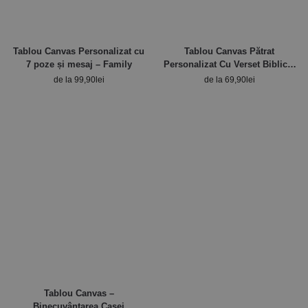
Tablou Canvas Personalizat cu
Tablou Canvas Pătrat
7 poze și mesaj – Family
Personalizat Cu Verset Biblic –
Filipeni
de la
99,90
lei
de la
69,90
lei
Tablou Canvas –
Binecuvântarea Casei