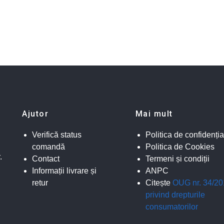
Ajutor
Mai mult
Verifică status
Politica de confidenția
comandă
Politica de Cookies
.
Contact
Termeni și condiții
Informații livrare și
ANPC
retur
Citește
OUG nr. 34/2
privind drepturile
consumatorilor