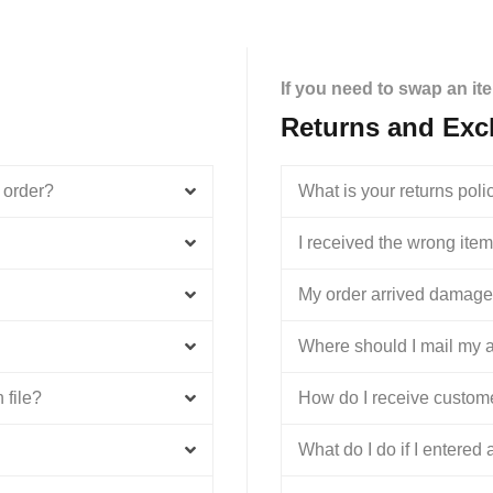
If you need to swap an it
Returns and Ex
 order?
What is your returns poli
I received the wrong item
My order arrived damag
Where should I mail my a
 file?
How do I receive custom
What do I do if I entered