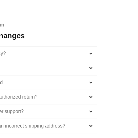
em
changes
cy?
ed
uthorized return?
er support?
 an incorrect shipping address?