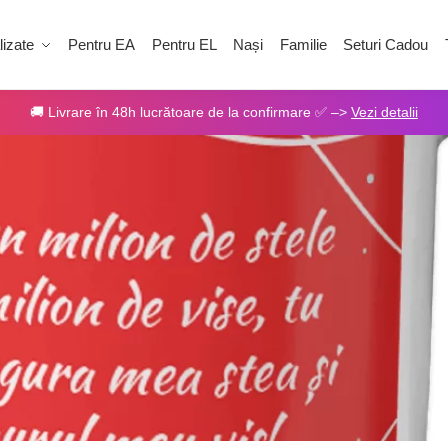
izate
Pentru EA
Pentru EL
Nași
Familie
Seturi Cadou
🚚 Livrare în 48h lucrătoare de la confirmare ✅ –>
Vezi detalii