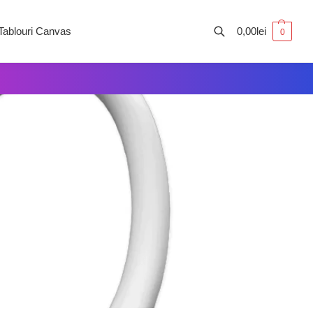
Tablouri Canvas
0,00
lei
0
Caută