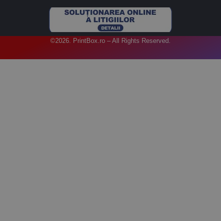
©2026. PrintBox.ro – All Rights Reserved.