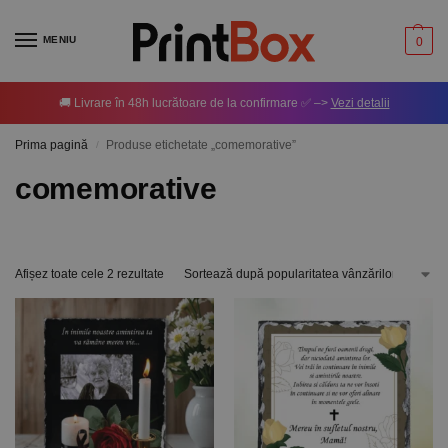
MENIU
0
🚚 Livrare în 48h lucrătoare de la confirmare ✅ –>
Vezi detalii
Prima pagină
Produse etichetate „comemorative”
/
comemorative
Afișez toate cele 2 rezultate