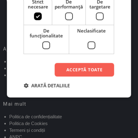
Strict
De
De
necesare
performanță
targetare
Scrie-ne pe WhatsApp
Scrie-ne pe Messenger
De
Neclasificate
funcţionalitate
Ajutor
Verifică status comandă
Contact
ACCEPTĂ TOATE
Informații livrare și retur
ARATĂ DETALIILE
Mai mult
Politica de confidențialitate
Politica de Cookies
Termeni și condiții
ANPC