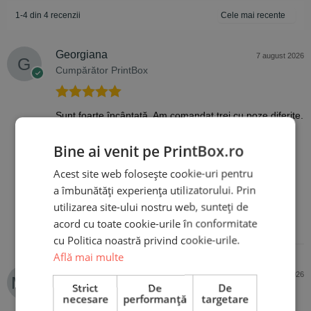
1-4 din 4 recenzii
Georgiana
7 august 2026
Cumpărător PrintBox
Evaluat la
5
Sunt foarte încântată. Am comandat trei cu poze diferite.
din 5
Pe lângă faptul că au ajuns foarte repede la mine,
arătau și foarte bine. Promptitudine, profesionalism și
Bine ai venit pe PrintBox.ro
produse de calitate.
Acest site web folosește cookie-uri pentru
a îmbunătăți experiența utilizatorului. Prin
utilizarea site-ului nostru web, sunteți de
acord cu toate cookie-urile în conformitate
cu Politica noastră privind cookie-urile.
Află mai multe
Monica Ene
19 martie 2026
Strict
De
De
Cumpărător PrintBox
necesare
performanță
targetare