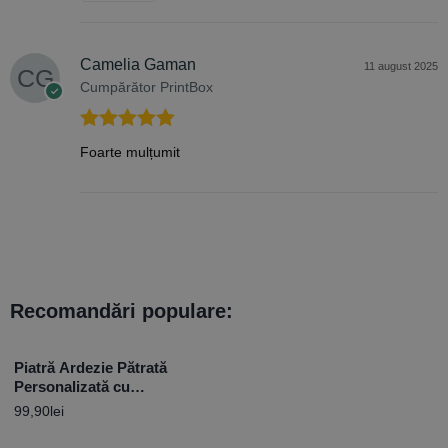
Camelia Gaman
11 august 2025
Cumpărător PrintBox
Evaluat la
5
Foarte mulțumit
din 5
Recomandări populare:
Piatră Ardezie Pătrată
Personalizată cu
Mesaj Comemorativ
99,90
lei