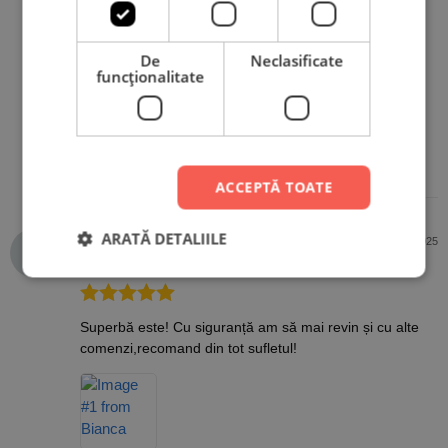
Evaluat la
5
Minunat,lucrat curat și frumos și comanda a fost
din 5
procesata rapid și livrarea s-a făcut la fel de rapid…va
De
Neclasificate
funcţionalitate
mulțumesc !
ACCEPTĂ TOATE
ARATĂ DETALIILE
Bianca
21 august 2025
Cumpărător PrintBox
Evaluat la
5
Superbă este! Cu siguranță am să mai revin și cu alte
din 5
comenzi,recomand din tot sufletul!