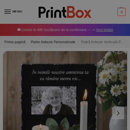
MENIU
0
🚚 Livrare în 48h lucrătoare de la confirmare ✅ –>
Vezi detalii
Prima pagină
Pietre Ardezie Personalizate
Piatră Ardezie Verticală Personalizată cu poză și mesaj Comemorativ
/
/