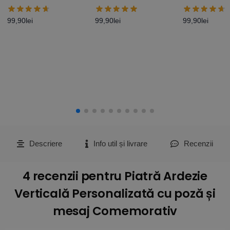
poză și mesaj –
cu o poză și mesaj
poze și mesa
Elegance
99,90
lei
99,90
lei
99,90
lei
Descriere
Info util și livrare
Recenzii
4 recenzii pentru
Piatră Ardezie
Verticală Personalizată cu poză și
mesaj Comemorativ