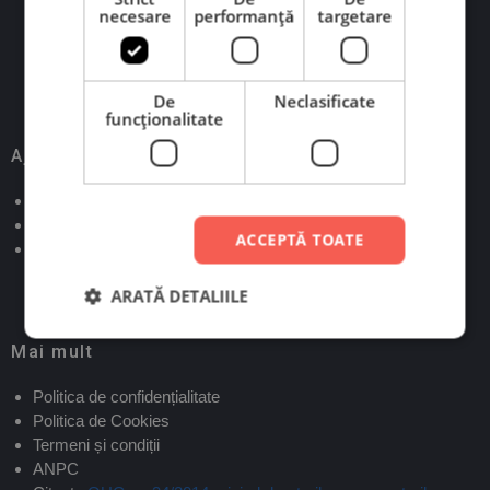
Scrie-ne pe WhatsApp
necesare
performanță
targetare
Scrie-ne pe Messenger
De
Neclasificate
funcţionalitate
Ajutor
Verifică status comandă
Contact
ACCEPTĂ TOATE
Informații livrare și retur
ARATĂ DETALIILE
Mai mult
Politica de confidențialitate
Politica de Cookies
Termeni și condiții
ANPC