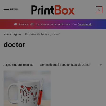
MENIU
0
🚚 Livrare în 48h lucrătoare de la confirmare ✅ –>
Vezi detalii
Prima pagină
Produse etichetate „doctor”
/
doctor
Afișez singurul rezultat