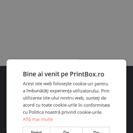
Bine ai venit pe PrintBox.ro
Acest site web folosește cookie-uri pentru
a îmbunătăți experiența utilizatorului. Prin
utilizarea site-ului nostru web, sunteți de
acord cu toate cookie-urile în conformitate
Ai întrebări?
cu Politica noastră privind cookie-urile.
Află mai multe
Contactează-ne pe WhatsApp sau Messenger. Răspundem
rapid! Program: L-V 09:00-19:00
Strict
De
De