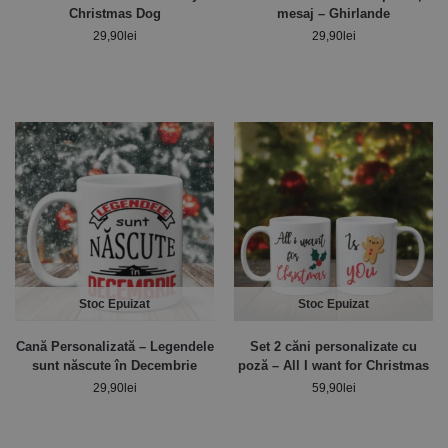
Christmas Dog
mesaj – Ghirlande
29,90
lei
29,90
lei
Stoc Epuizat
Stoc Epuizat
Cană Personalizată – Legendele
Set 2 căni personalizate cu
sunt născute în Decembrie
poză – All I want for Christmas
29,90
lei
59,90
lei