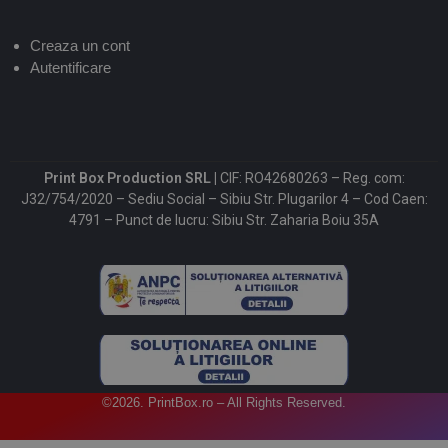
Creaza un cont
Autentificare
Print Box Production SRL |
CIF: RO42680263 – Reg. com:
J32/754/2020 – Sediu Social – Sibiu Str. Plugarilor 4 – Cod Caen:
4791 – Punct de lucru: Sibiu Str. Zaharia Boiu 35A
©2026. PrintBox.ro – All Rights Reserved.