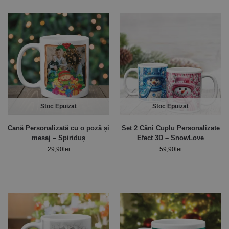
Stoc Epuizat
Stoc Epuizat
Cană Personalizată cu o poză și
Set 2 Căni Cuplu Personalizate
mesaj – Spiriduș
Efect 3D – SnowLove
29,90
lei
59,90
lei