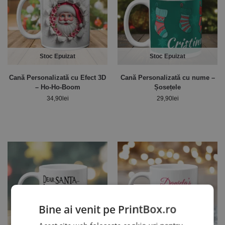
Stoc Epuizat
Stoc Epuizat
Cană Personalizată cu Efect 3D
Cană Personalizată cu nume –
– Ho-Ho-Boom
Șosețele
34,90
lei
29,90
lei
Bine ai venit pe PrintBox.ro