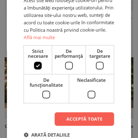
Acest site web folosește cookie-uri pentru
Stoc Epuizat
Stoc Epuizat
a îmbunătăți experiența utilizatorului. Prin
utilizarea site-ului nostru web, sunteți de
Cană Personalizată – Dear
Cană Personalizată cu nume –
acord cu toate cookie-urile în conformitate
Santa
Cup of cheer
cu Politica noastră privind cookie-urile.
29,90
lei
29,90
lei
Află mai multe
Strict
De
De
necesare
performanță
targetare
De
Neclasificate
funcţionalitate
Stoc Epuizat
Stoc Epuizat
ACCEPTĂ TOATE
Cană Personalizată – Christmas
Cană Personalizată – Christmas
High
Gift
ARATĂ DETALIILE