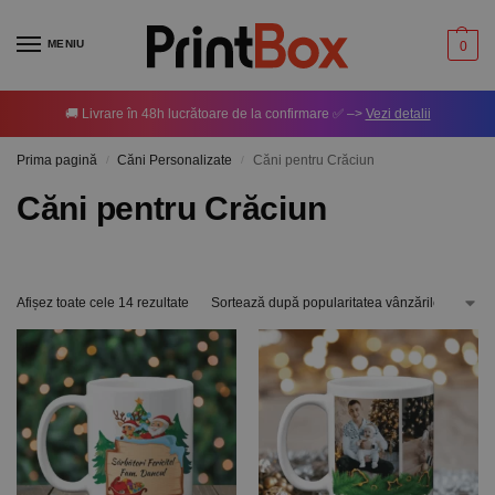
MENIU
0
🚚 Livrare în 48h lucrătoare de la confirmare ✅ –>
Vezi detalii
Prima pagină
Căni Personalizate
Căni pentru Crăciun
/
/
Căni pentru Crăciun
Afișez toate cele 14 rezultate