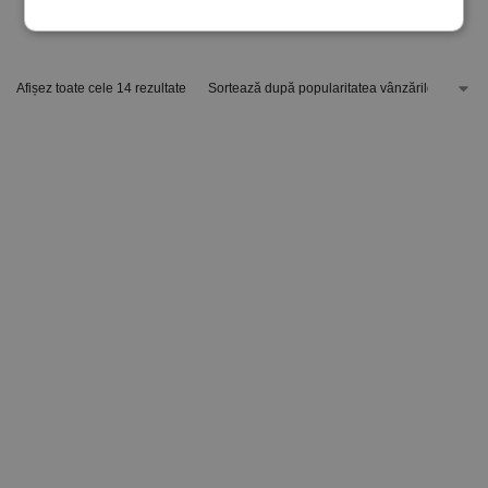
29,90
lei
29,90
lei
Afișez toate cele 14 rezultate