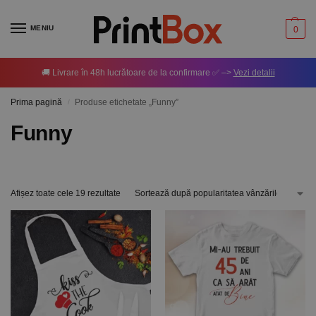
MENIU
0
🚚 Livrare în 48h lucrătoare de la confirmare ✅ –>
Vezi detalii
Prima pagină
Produse etichetate „Funny”
/
Funny
Afișez toate cele 19 rezultate