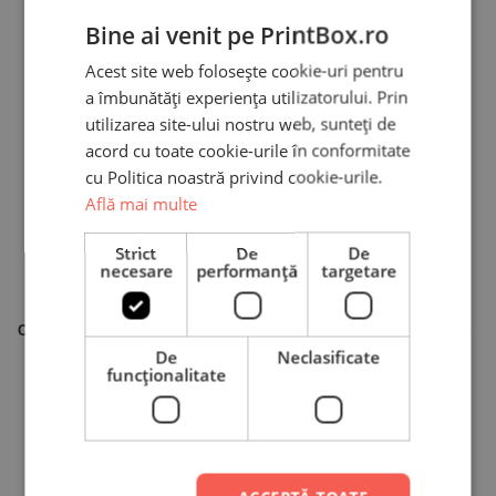
Bine ai venit pe PrintBox.ro
Acest site web folosește cookie-uri pentru
a îmbunătăți experiența utilizatorului. Prin
utilizarea site-ului nostru web, sunteți de
acord cu toate cookie-urile în conformitate
cu Politica noastră privind cookie-urile.
Află mai multe
Strict
De
De
necesare
performanță
targetare
Stoc Epuizat
Cană Personalizată – Christmas
Sacoșă Canvas Personalizată
High
cu design „Vegan Vibes”
De
Neclasificate
funcţionalitate
29,90
lei
49,00
lei