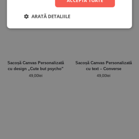
ACCEPTĂ TOATE
ARATĂ DETALIILE
Sacoșă Canvas Personalizată
Sacoșă Canvas Personalizată
cu design „Cute but psycho”
cu text – Converse
49,00
lei
49,00
lei