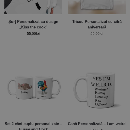
Șorț Personalizat cu design
Tricou Personalizat cu cifră
„Kiss the cook”
aniversară
55,00
lei
59,90
lei
Set 2 căni cuplu personalizate –
Cană Personalizată – I am weird
Pussy and Cock