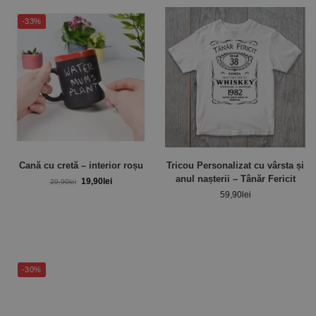
-33%
Cană cu cretă – interior roșu
Tricou Personalizat cu vârsta și
anul nașterii – Tânăr Fericit
19,90
lei
29,90
lei
59,90
lei
-30%