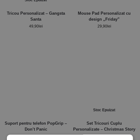
Stoc Epuizat
Tricou Personalizat – Gangsta
Mouse Pad Personalizat cu
Santa
design „Friday”
49,90
lei
29,90
lei
Stoc Epuizat
Suport pentru telefon PopGrip –
Set Tricouri Cuplu
Don’t Panic
Personalizate – Christmas Story
35,00
lei
99,00
lei