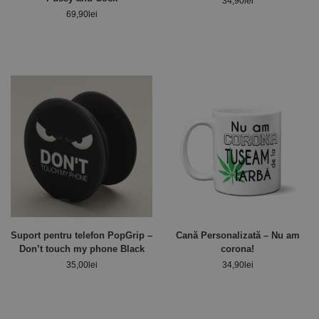
34,90
lei
69,90
lei
Suport pentru telefon PopGrip –
Cană Personalizată – Nu am
Don’t touch my phone Black
corona!
35,00
lei
34,90
lei