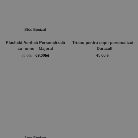
Stoc Epuizat
Plachetă Acrilică Personalizată
Tricou pentru copii personalizat
cu nume – Majorat
– Duracell
69,00
lei
45,00
lei
99,00
lei