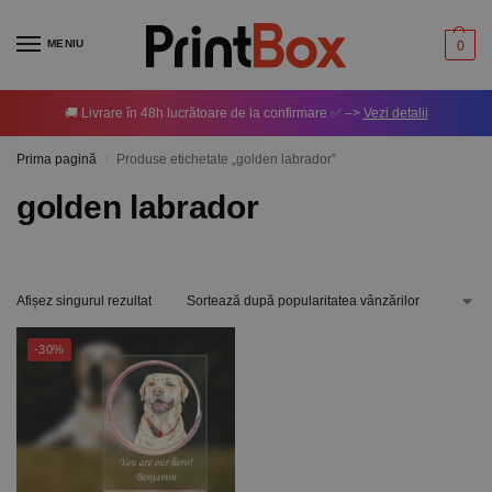
MENIU
0
🚚 Livrare în 48h lucrătoare de la confirmare ✅ –>
Vezi detalii
Prima pagină
Produse etichetate „golden labrador”
/
golden labrador
Afișez singurul rezultat
-30%