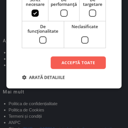
Scrie-ne pe WhatsApp
necesare
performanță
targetare
Scrie-ne pe Messenger
De
Neclasificate
funcţionalitate
Ajutor
Verifică status comandă
Contact
ACCEPTĂ TOATE
Informații livrare și retur
ARATĂ DETALIILE
Mai mult
Politica de confidențialitate
Politica de Cookies
Termeni și condiții
ANPC