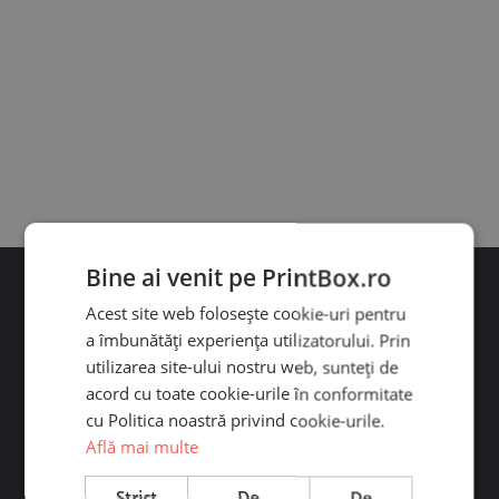
Bine ai venit pe PrintBox.ro
Acest site web folosește cookie-uri pentru
a îmbunătăți experiența utilizatorului. Prin
utilizarea site-ului nostru web, sunteți de
acord cu toate cookie-urile în conformitate
Ai întrebări?
cu Politica noastră privind cookie-urile.
Află mai multe
Contactează-ne pe WhatsApp sau Messenger. Răspundem
rapid! Program: L-V 09:00-19:00
Strict
De
De