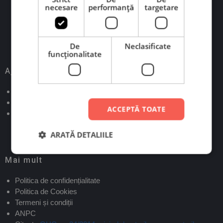
Scrie-ne pe WhatsApp
necesare
performanță
targetare
Scrie-ne pe Messenger
De
Neclasificate
funcţionalitate
Ajutor
Verifică status comandă
Contact
ACCEPTĂ TOATE
Informații livrare și retur
ARATĂ DETALIILE
Mai mult
Politica de confidențialitate
Politica de Cookies
Termeni și condiții
ANPC