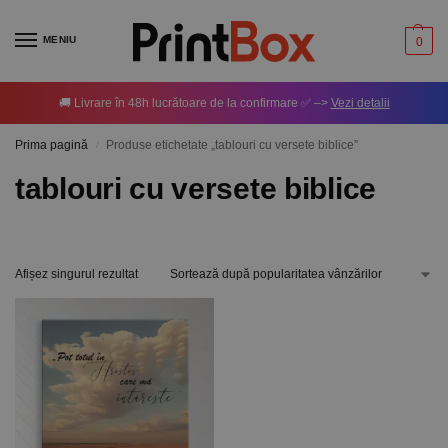
MENIU
0
🚚 Livrare în 48h lucrătoare de la confirmare ✅ –>
Vezi detalii
Prima pagină
Produse etichetate „tablouri cu versete biblice”
/
tablouri cu versete biblice
Afișez singurul rezultat