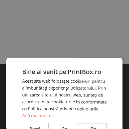
Bine ai venit pe PrintBox.ro
Acest site web folosește cookie-uri pentru
a îmbunătăți experiența utilizatorului. Prin
utilizarea site-ului nostru web, sunteți de
acord cu toate cookie-urile în conformitate
Ai întrebări?
cu Politica noastră privind cookie-urile.
Află mai multe
Contactează-ne pe WhatsApp sau Messenger. Răspundem
rapid! Program: L-V 09:00-19:00
Strict
De
De