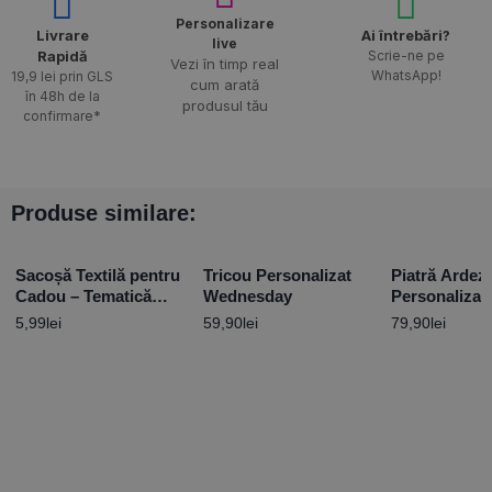
Personalizare
Livrare
Ai întrebări?
live
Rapidă​
Scrie-ne pe
Vezi în timp real
WhatsApp!
19,9 lei prin GLS
cum arată
în 48h de la
produsul tău
confirmare*
Produse similare:
Sacoșă Textilă pentru
Tricou Personalizat
Piatră Ardez
Cadou – Tematică
Wednesday
Personalizat
Love
mesaj – Sărb
5,99
lei
59,90
lei
79,90
lei
Pascale