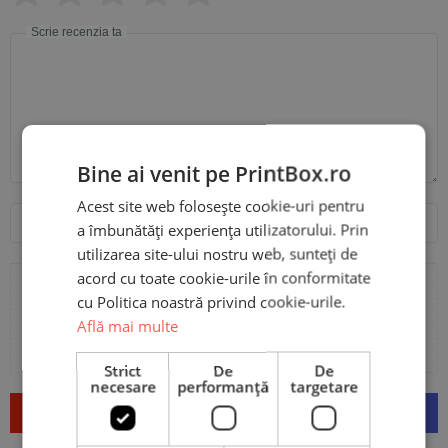
Scrie recenzia ta
Bine ai venit pe PrintBox.ro
Acest site web folosește cookie-uri pentru
Nume
Email
a îmbunătăți experiența utilizatorului. Prin
utilizarea site-ului nostru web, sunteți de
acord cu toate cookie-urile în conformitate
cu Politica noastră privind cookie-urile.
Adaugă poze sau video la recenzia ta
Află mai multe
Strict
De
De
necesare
performanță
targetare
Trimite