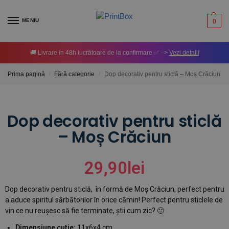
MENIU
0
🚚 Livrare în 48h lucrătoare de la confirmare ✅ –>
Vezi detalii
Prima pagină
Fără categorie
Dop decorativ pentru sticlă – Moș Crăciun
/
/
Dop decorativ pentru sticlă
– Moș Crăciun
29,90
lei
Dop decorativ pentru sticlă, în formă de Moș Crăciun, perfect pentru
a aduce spiritul sărbătorilor în orice cămin! Perfect pentru sticlele de
vin ce nu reușesc să fie terminate, știi cum zic? 🙂
Dimensiune cutie:
11x6x4 cm