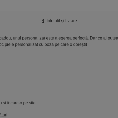
poză
Info util și livrare
cadou, unul personalizat este alegerea perfectă. Dar ce ai putea
loc piele personalizat cu poza pe care o dorești!
 și încarc-o pe site.
turi