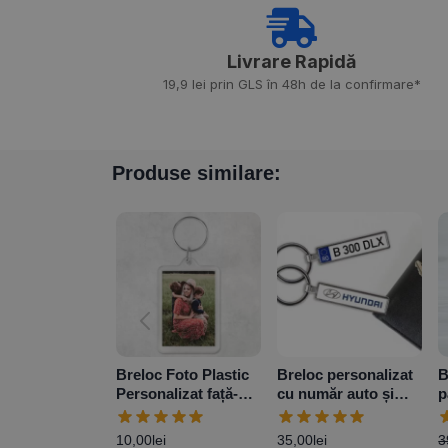
Livrare Rapidă​
19,9 lei prin GLS în 48h de la confirmare*
Produse similare:
Breloc Foto Plastic
Breloc personalizat
B
Personalizat față-
cu număr auto și
p
verso cu poze sau
siglă auto sau mesaj
p
text
d
10,00
lei
35,00
lei
3