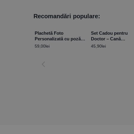
Recomandări populare:
Plachetă Foto
Set Cadou pentru
Personalizată cu poză și
Doctor – Cană
mesaj – Hearts
Personalizată + Pix
59,00
lei
45,90
lei
Seringă