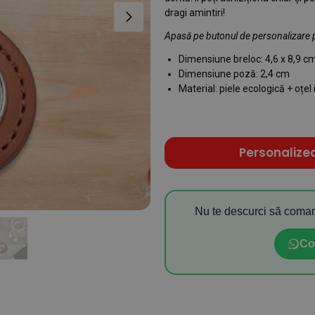
dragi amintiri!
Apasă pe butonul de personalizare 
Dimensiune breloc: 4,6 x 8,9 c
Dimensiune poză: 2,4 cm
Material: piele ecologică + oțel 
Personalize
Nu te descurci să coman
Co