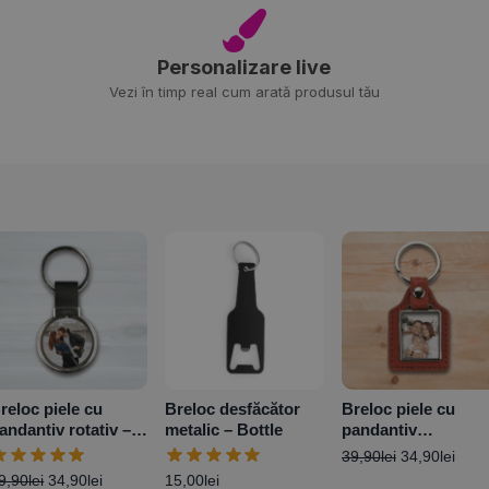
Personalizare live
Vezi în timp real cum arată produsul tău
reloc piele cu
Breloc desfăcător
Breloc piele cu
andantiv rotativ –
metalic – Bottle
pandantiv
ersonalizat cu
dreptunghi –
39,90
lei
34,90
lei
ouă poze
Personalizat cu o
9,90
lei
34,90
lei
15,00
lei