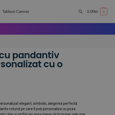
Tablouri Canvas
0,00
lei
0
Caută
 cu pandantiv
sonalizat cu o
ersonalizat elegant, simbolic, alegerea perfectă
dantiv rotund pe care îl poți personaliza cu poza
 pentru tine și astfel vei avea mereu în buzunar cele mai