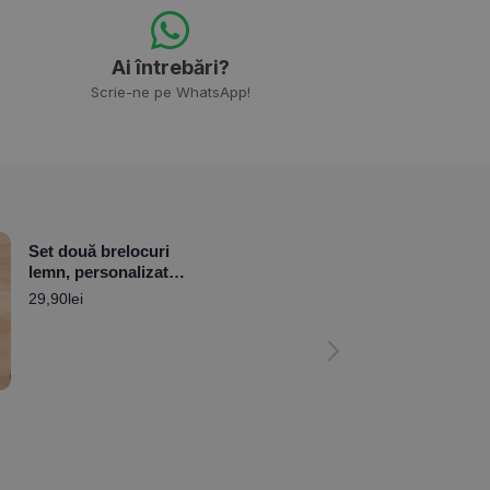
Ai întrebări?
Scrie-ne pe WhatsApp!
Set două brelocuri
lemn, personalizate
cu nume – Inimă
29,90
lei