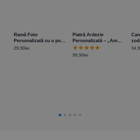
Ramă Foto
Piatră Ardezie
Can
Personalizată cu o poză
Personalizată – „Am
zod
10×15 cm – Verde
spus DA”
29,90
lei
34,
99,90
lei