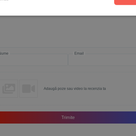
Scrie recenzia ta
Nume
Email
Adaugă poze sau video la recenzia ta
Trimite