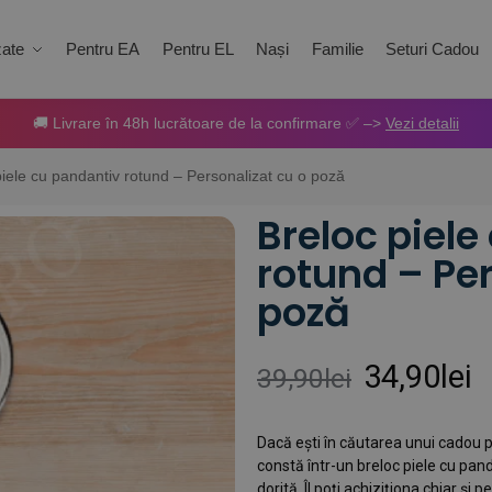
zate
Pentru EA
Pentru EL
Nași
Familie
Seturi Cadou
🚚 Livrare în 48h lucrătoare de la confirmare ✅ –>
Vezi detalii
piele cu pandantiv rotund – Personalizat cu o poză
Breloc piele
rotund – Per
poză
34,90
lei
39,90
lei
Dacă ești în căutarea unui cadou p
constă într-un breloc piele cu pan
dorită. Îl poți achiziționa chiar și