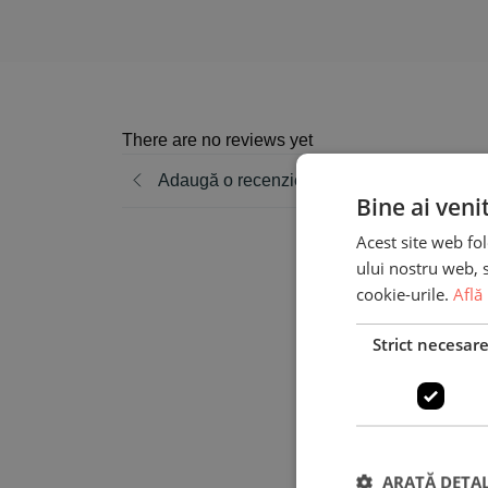
There are no reviews yet
Adaugă o recenzie
Bine ai veni
Acest site web fol
ului nostru web, s
cookie-urile.
Află
Strict necesar
Eva
ARATĂ DETAL