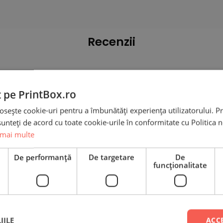
Recenzii
t pe PrintBox.ro
osește cookie-uri pentru a îmbunătăți experiența utilizatorului. Pri
Breloc piele cu pandantiv
unteți de acord cu toate cookie-urile în conformitate cu Politica 
rotund – Personalizat cu 
 mai multe
poză
e
De performanță
De targetare
De
funcţionalitate
luare
*
0/5
IILE
ACC