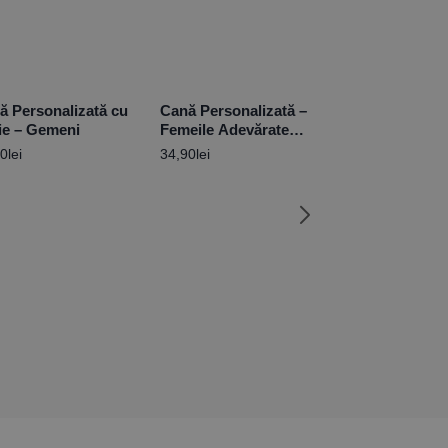
ă Personalizată cu
Cană Personalizată –
ie – Gemeni
Femeile Adevărate
conduc BMW
90
lei
34,90
lei
Magnet Person
poză și nume 
Lover 10x15c
9,90
lei