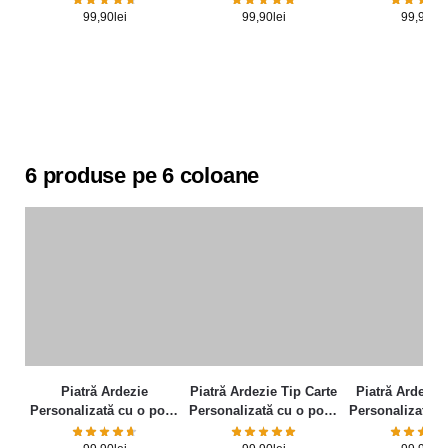
99,90
lei
99,90
lei
99,90
lei
6 produse pe 6 coloane
Piatră Ardezie
Piatră Ardezie Tip Carte
Piatră Ardezie 
Personalizată cu o poză
Personalizată cu o poză
Personalizată c
și mesaj – Elegance
și mesaj
și mesa