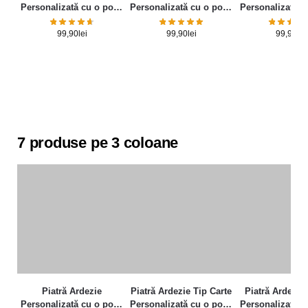
Personalizată cu o poză
Personalizată cu o poză
Personalizată c
și mesaj – Elegance
și mesaj
și mesa
99,90
lei
99,90
lei
99,90
lei
7 produse pe 3 coloane
Piatră Ardezie
Piatră Ardezie Tip Carte
Piatră Ardezie 
Personalizată cu o poză
Personalizată cu o poză
Personalizată c