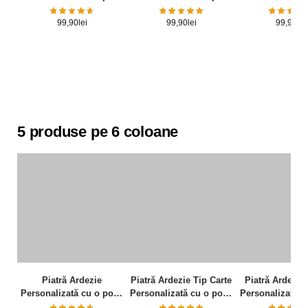
și mesaj – Elegance
și mesaj
și mesa
99,90
lei
99,90
lei
99,90
lei
5 produse pe 6 coloane
Piatră Ardezie
Piatră Ardezie Tip Carte
Piatră Ardezie 
Personalizată cu o poză
Personalizată cu o poză
Personalizată c
și mesaj – Elegance
și mesaj
și mesa