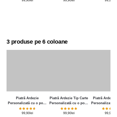
99,90
lei
99,90
lei
99,90
lei
3 produse pe 6 coloane
Piatră Ardezie
Piatră Ardezie Tip Carte
Piatră Ardezie 
Personalizată cu o poză
Personalizată cu o poză
Personalizată c
și mesaj – Elegance
și mesaj
și mesa
99,90
lei
99,90
lei
99,90
lei