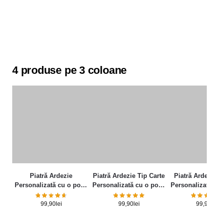
4 produse pe 3 coloane
Piatră Ardezie
Piatră Ardezie Tip Carte
Piatră Ardezie 
Personalizată cu o poză
Personalizată cu o poză
Personalizată c
și mesaj – Elegance
și mesaj
și mesa
99,90
lei
99,90
lei
99,90
lei