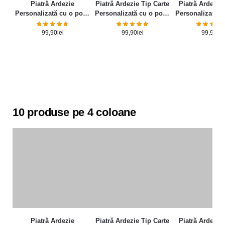
Piatră Ardezie
Piatră Ardezie Tip Carte
Piatră Ardezie 
Personalizată cu o poză
Personalizată cu o poză
Personalizată c
și mesaj – Elegance
și mesaj
și mesa
99,90
lei
99,90
lei
99,90
lei
10 produse pe 4 coloane
Piatră Ardezie
Piatră Ardezie Tip Carte
Piatră Ardezie 