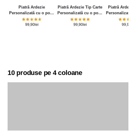
Piatră Ardezie
Piatră Ardezie Tip Carte
Piatră Ardezie 
Personalizată cu o poză
Personalizată cu o poză
Personalizată c
și mesaj – Elegance
și mesaj
și mesa
99,90
lei
99,90
lei
99,90
lei
10 produse pe 4 coloane