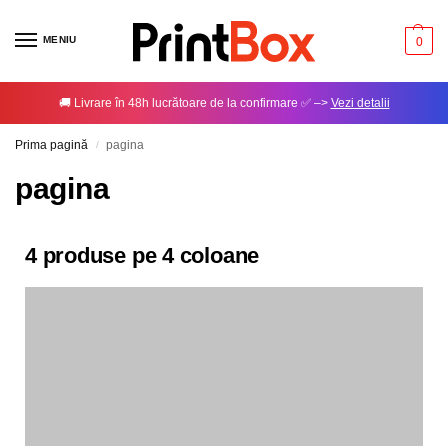
MENIU
0
🚚 Livrare în 48h lucrătoare de la confirmare ✅ –>
Vezi detalii
Prima pagină
pagina
/
pagina
4 produse pe 4 coloane