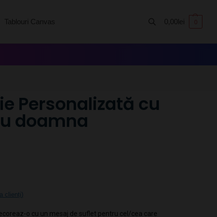
Tablouri Canvas
0,00
lei
0
Caută
ie Personalizată cu
ru doamna
a clienți)
 decoreaz-o cu un mesaj de suflet pentru cel/cea care