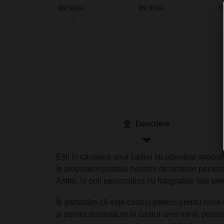
Elegance
p
99,90
lei
99,90
lei
9
Descriere
Ești în căutarea unui cadou cu adevărat special
Îți propunem pietrele noastre de ardezie persona
Astfel, le poți personaliza cu fotografiile tale pr
Îți garantăm că este cadoul perfect pentru orice 
și pentru decorațiuni în cadrul unei nunți, pentr