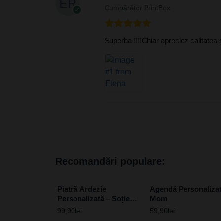
Cumpărător PrintBox
Evaluat la
5
Superba !!!!Chiar apreciez calitatea ș
din 5
Recomandări populare:
Piatră Ardezie
Agendă Personalizat
Personalizată – Soție
Mom
extraordinară
99,90
lei
59,90
lei