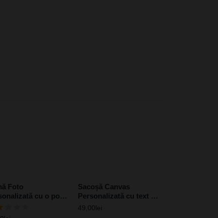
ă Foto
Sacoșă Canvas
sonalizată cu o poză
Personalizată cu text –
15 cm – Albastru
Mesaj pentru Nașa
49,00
lei