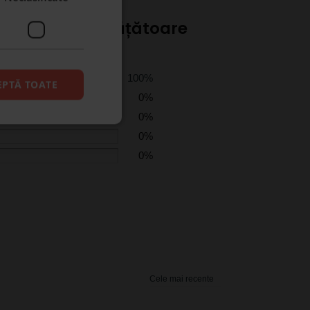
tru doamna învățătoare
100%
EPTĂ TOATE
0%
0%
0%
0%