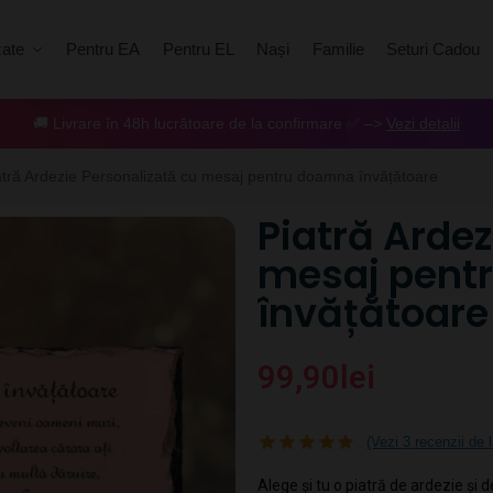
zate
Pentru EA
Pentru EL
Nași
Familie
Seturi Cadou
🚚 Livrare în 48h lucrătoare de la confirmare ✅ –>
Vezi detalii
atră Ardezie Personalizată cu mesaj pentru doamna învățătoare
Piatră Ardez
mesaj pent
învățătoare
99,90
lei
(Vezi
3
recenzii de l
Alege și tu o piatră de ardezie și