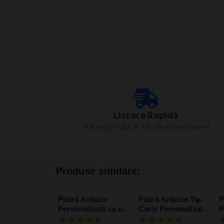
Livrare Rapidă​
19,9 lei prin GLS în 48h de la confirmare*
Produse similare:
Piatră Ardezie
Piatră Ardezie Tip
P
Personalizată cu o
Carte Personalizată
P
poză și mesaj –
cu o poză și mesaj
P