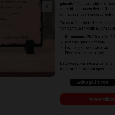
pășește în fiecare zi alături de cop
totuși îți place acest design, îl poți
scrii adresându-te oricui dorești: 
Tot ce trebuie să faci este să ape
text pentru a-l modifica. Știm că ai 
Dimensiune:
20×15 cm (+/- 1-
Material:
piatră naturală
Include și suportul de birou
Fiecare placă este unică!
Dacă dorești ca mesajul să rămână 
atunci trebuie doar să apeși pe bu
Adaugă în coș
Personalize