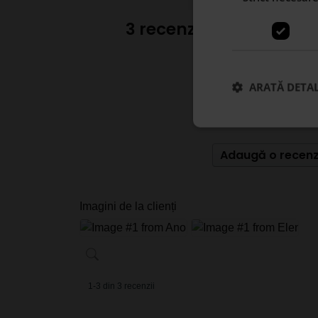
3 recenzii pentru
Piatr
5,0
ARATĂ DETAL
Pe baza a 3 recenzi
Adaugă o recenz
Imagini de la clienți
1-3 din 3 recenzii