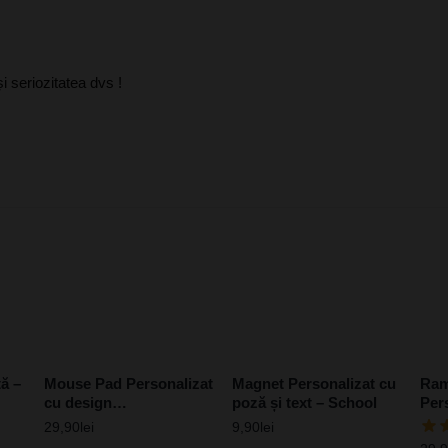
i seriozitatea dvs !
ă –
Mouse Pad Personalizat
Magnet Personalizat cu
Ram
cu design
poză și text – School
Per
„Motivațional”
10×
29,90
lei
9,90
lei