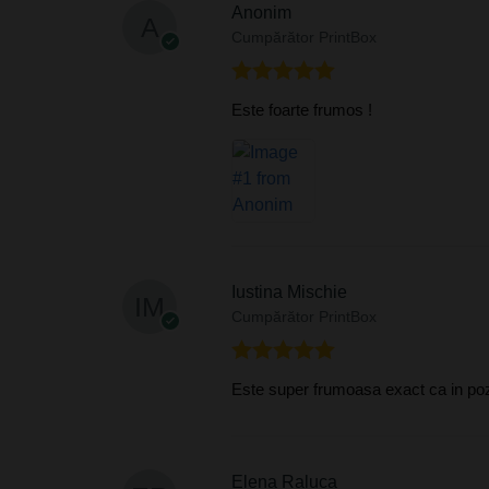
Anonim
Cumpărător PrintBox
Evaluat la
5
Este foarte frumos !
din 5
Iustina Mischie
Cumpărător PrintBox
Evaluat la
5
Este super frumoasa exact ca in po
din 5
Elena Raluca