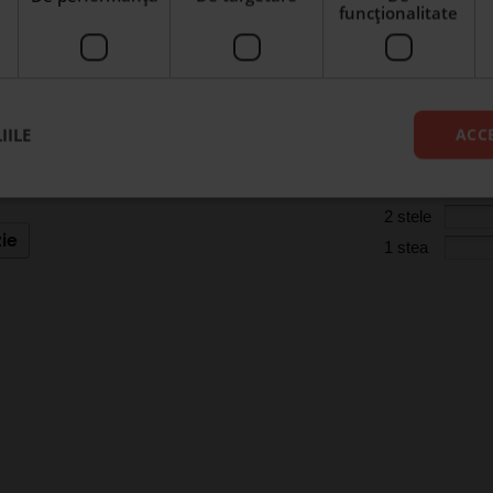
funcţionalitate
ă Ardezie Personalizată cu mesaj pen
5 stele
IILE
ACC
4 stele
3 stele
i
2 stele
ie
1 stea