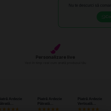
Nu te descurci să coman
Co
Personalizare live
Vezi în timp real cum arată produsul tău
iatră Ardezie
Piatră Ardezie
Piatră Ardezie
ătrată
Pătrată
Verticală
ersonalizată cu 2
Personalizată cu o
Personalizată cu o