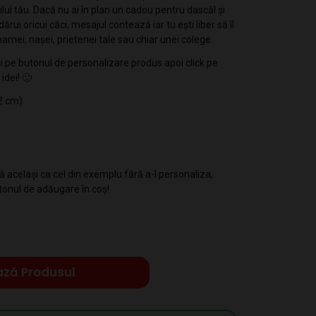
ilul tău. Dacă nu ai în plan un cadou pentru dascăl și
 dărui oricui căci, mesajul contează iar tu ești liber să îl
mamei, nașei, prietenei tale sau chiar unei colege.
și pe butonul de personalizare produs apoi click pe
idei! 🙂
2 cm)
același ca cel din exemplu fără a-l personaliza,
tonul de adăugare în coș!
ază Produsul