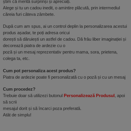
știm că merită surprinși și apreciați.
Alege și tu un cadou inedit, o amintire plăcută, prin intermediul
căreia furi câteva zâmbete.
După cum am spus, ai un control deplin la personalizarea acestui
produs așadar, te poți adresa oricui
dorești să dăruiești un astfel de cadou. Dă frâu liber imaginației și
decorează piatra de ardezie cu o
poză și un mesaj reprezentativ pentru mama, sora, prietena,
colega ta, etc.
Cum pot personaliza acest produs?
Piatra de ardezie poate fi personalizată cu o poză și cu un mesaj
Cum procedez?
Trebuie doar să utilizezi butonul
Personalizează Produsul
, apoi
să scrii
mesajul dorit și să încarci poza preferată.
Atât de simplu!