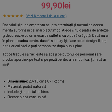
99,90
lei
(Vezi
8
recenzii de la clienți)
Dascălul își pune amprenta asupra eternității și tocmai de aceea
merită surprins în cel mai plăcut mod. Alege și tu o piatră de ardezie
și decoreaz-o cu un mesaj de suflet și cu o poză drăguță. Dacă nu ai
în plan un cadou pentru dascăl și totuși îți place acest design, îl poți
dărui oricui căci, o poți personaliza după bunul plac.
Tot ce trebuie să faci este să apeși pe butonul de personalizare
produs apoi click pe text și pe poză pentru a le modifica. Știm că ai
idei!
Dimensiune:
20×15 cm (+/- 1-2 cm)
Material:
piatră naturală
Include și suportul de birou
Fiecare placă este unică!