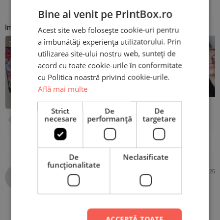
1 stea
0%
Bine ai venit pe PrintBox.ro
Imagini de la clienți
Acest site web folosește cookie-uri pentru
a îmbunătăți experiența utilizatorului. Prin
utilizarea site-ului nostru web, sunteți de
acord cu toate cookie-urile în conformitate
cu Politica noastră privind cookie-urile.
Află mai multe
Strict
De
De
necesare
performanță
targetare
1-5 din 8 recenzii
De
Neclasificate
funcţionalitate
Anonim
28 mai 2025
Cumpărător PrintBox
Evaluat la
5
Foarte frumoasa.exact ca în poza.recomand cu
din 5
ACCEPTĂ TOATE