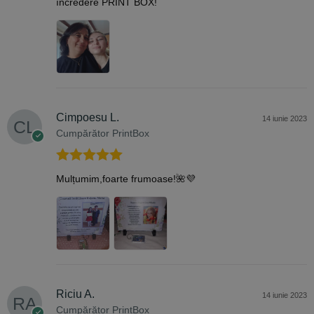
încredere PRINT BOX!
Cimpoesu L.
14 iunie 2023
Cumpărător PrintBox
Evaluat la
5
Mulțumim,foarte frumoase!🌺💜
din 5
Riciu A.
14 iunie 2023
Cumpărător PrintBox