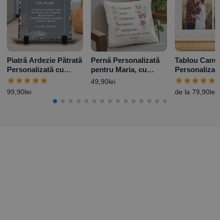
Piatră Ardezie Pătrată
Pernă Personalizată
Tablou Canv
Personalizată cu
pentru Maria, cu
Personalizat
mesaj pentru
nume și mesaj
poze
49,90
lei
Profesor
99,90
lei
de la
79,90
lei