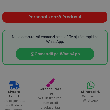
Personalizează Produsul
Nu te descurci să comanzi pe site? Te ajutăm rapid pe
WhatsApp.
Comandă pe WhatsApp
Personalizare
Livrare
Ai întrebări?
live
Rapidă​
Scrie-ne pe
Vezi în timp real
WhatsApp!
19,9 lei prin GLS
cum arată
în 48h de la
produsul tău
confirmare*