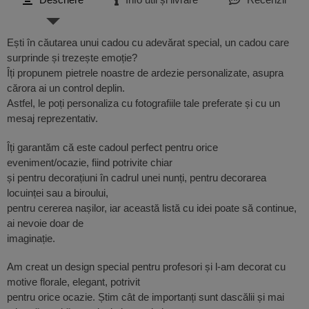
Ești în căutarea unui cadou cu adevărat special, un cadou care
surprinde și trezește emoție?
Îți propunem pietrele noastre de ardezie personalizate, asupra
cărora ai un control deplin.
Astfel, le poți personaliza cu fotografiile tale preferate și cu un
mesaj reprezentativ.
Îți garantăm că este cadoul perfect pentru orice
eveniment/ocazie, fiind potrivite chiar
și pentru decorațiuni în cadrul unei nunți, pentru decorarea
locuinței sau a biroului,
pentru cererea nașilor, iar această listă cu idei poate să continue,
ai nevoie doar de
imaginație.
Am creat un design special pentru profesori și l-am decorat cu
motive florale, elegant, potrivit
pentru orice ocazie. Știm cât de importanți sunt dascălii și mai