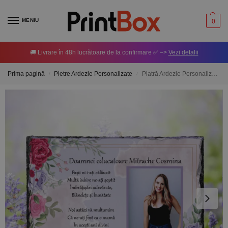
MENIU
0
🚚 Livrare în 48h lucrătoare de la confirmare ✅ –>
Vezi detalii
Prima pagină
Pietre Ardezie Personalizate
Piatră Ardezie Personalizată cu o poză și mesaj pentru doamna educatoare
/
/