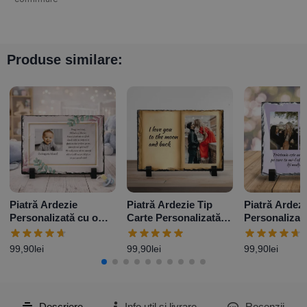
Produse similare:
Piatră Ardezie
Piatră Ardezie Tip
Piatră Ardezi
Personalizată cu o
Carte Personalizată
Personalizat
poză și mesaj –
cu o poză și mesaj
poze și mesa
Elegance
99,90
lei
99,90
lei
99,90
lei
Descriere
Info util și livrare
Recenzii