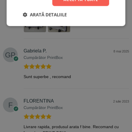
încredere
ARATĂ DETALIILE
Gabriela P.
8 mai 2025
Cumpărător PrintBox
Evaluat la
5
Sunt superbe , recomand
din 5
FLORENTINA
2 iulie 2023
Cumpărător PrintBox
Evaluat la
5
Livrare rapida, produsul arata f bine. Recomand cu
din 5