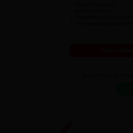
Volum 330 ml (11oz)
Material: Ceramică
Compatibilă cu: cuptorul cu m
Nu recomandăm spălarea în ma
Personalize
Nu te descurci să coman
Co