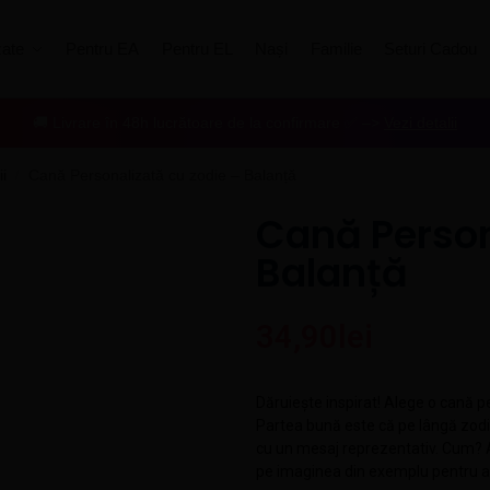
zate
Pentru EA
Pentru EL
Nași
Familie
Seturi Cadou
🚚 Livrare în 48h lucrătoare de la confirmare ✅ –>
Vezi detalii
i
Cană Personalizată cu zodie – Balanță
/
Cană Person
Balanță
34,90
lei
Dăruiește inspirat! Alege o cană pe
Partea bună este că pe lângă zodie
cu un mesaj reprezentativ. Cum? A
pe imaginea din exemplu pentru a a