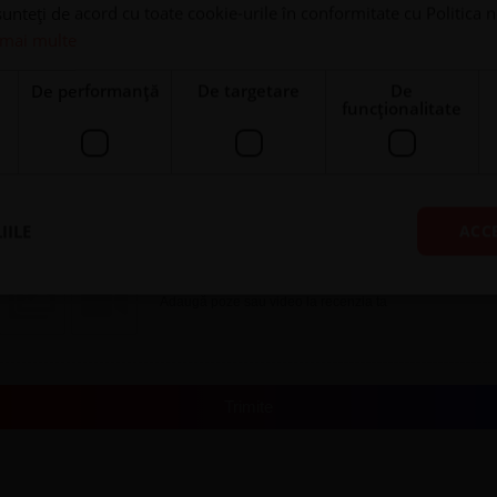
unteți de acord cu toate cookie-urile în conformitate cu Politica 
 mai multe
e
De performanță
De targetare
De
funcţionalitate
Nume
Email
IILE
ACC
Adaugă poze sau video la recenzia ta
Trimite