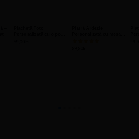
ă –
Plachetă Foto
Piatră Ardezie
Piat
at
Personalizată cu o poză
Personalizată cu mesaj
Per
și mesaj – Bluey
– Gânduri pentru
și m
59,00
lei
99,
Educatoare
99,90
lei