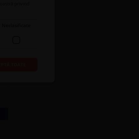
noastră privind
Neclasificate
EPTĂ TOATE