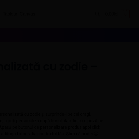
Tablouri Canvas
0,00
lei
0
Caută
alizată cu zodie –
rsonalizată cu zodie și surprinde-i pe cei dragi.
, o poți personaliza după bunul plac, fie cu o poză fie
pasă pe butonul de personalizare produs apoi click
dăuga fotografia sau textul tău. Știm că ai idei 🙂