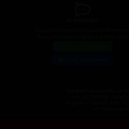
Ai întrebări?
Contactează-ne pe WhatsApp sau Messenger
Răspundem rapid! Program: L-V 09:00-19:00
Scrie-ne pe WhatsApp
Scrie-ne pe Messenger
Print Box Production SRL |
CIF: R
com: J32/754/2020 – Sediu Socia
Plugarilor 4 – Cod Caen: 4791 – Pun
Str. Zaharia Boiu 3