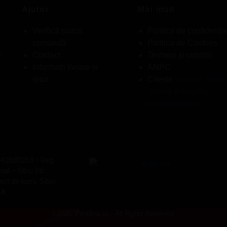
Ajutor
Mai mult
Verifică status
Politica de confidenția
comandă
Politica de Cookies
.
Contact
Termeni și condiții
Informații livrare și
ANPC
retur
Citește
OUG nr. 34/2
privind drepturile
consumatorilor
O42680263 – Reg.
l – Sibiu Str.
ct de lucru: Sibiu
5A
©2026. PrintBox.ro – All Rights Reserved.