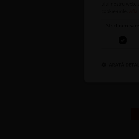
ului nostru web, s
cookie-urile.
Află
Strict necesar
ARATĂ DETAL