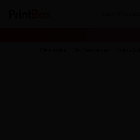
Search
Cadouri Personali
Prima pagină
Căni Personalizate
Căni cu Zodi
/
/