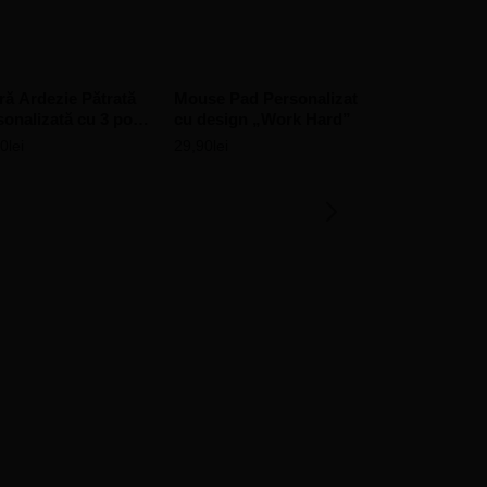
ră Ardezie Pătrată
Mouse Pad Personalizat
sonalizată cu 3 poze
cu design „Work Hard”
esaj – Feelings
90
lei
29,90
lei
Ramă Foto Cu
Personalizată
-Home
39,90
lei