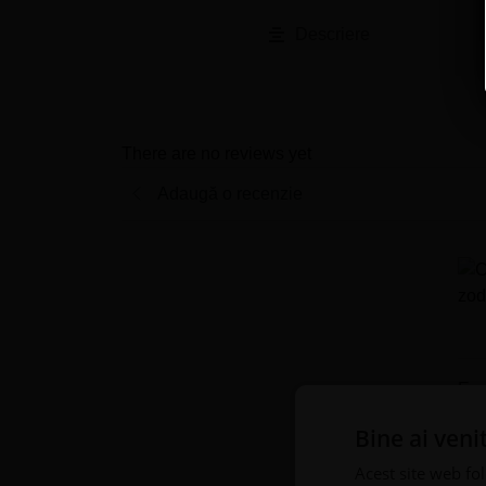
Descriere
There are no reviews yet
Adaugă o recenzie
Eva
Bine ai veni
Acest site web fol