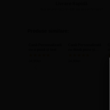
Livrare Rapidă​
19,9 lei prin GLS în 48h de la confirmare*
Produse similare:
Cană Personalizată
Cană Personalizată
C
cu o poză și text
cu două poze și
c
mesaj
M
34,90
lei
34,90
lei
3