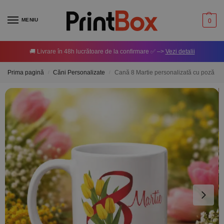
MENIU
0
🚚 Livrare în 48h lucrătoare de la confirmare ✅ –>
Vezi detalii
Prima pagină
Căni Personalizate
Cană 8 Martie personalizată cu poză
/
/