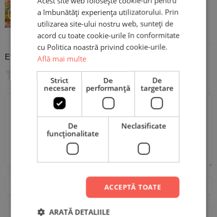
Acest site web folosește cookie-uri pentru
Cană 8 Martie personalizată cu
a îmbunătăți experiența utilizatorului. Prin
poză
utilizarea site-ului nostru web, sunteți de
acord cu toate cookie-urile în conformitate
cu Politica noastră privind cookie-urile.
Evaluare
*
Află mai multe
0/5
Strict
De
De
necesare
performanță
targetare
Scrie recenzia ta
De
Neclasificate
funcţionalitate
Nume
Email
ACCEPTĂ TOATE
ARATĂ DETALIILE