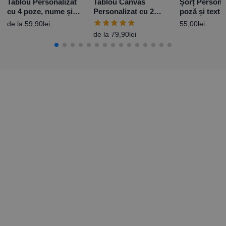
Tablou Personalizat
Tablou Canvas
Șorț Persona
cu 4 poze, nume și
Personalizat cu 2
poză și text
mesaj
poze
gătește II
de la
59,90
lei
55,00
lei
de la
79,90
lei