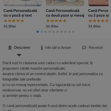
Cană Personalizată
Cană Personalizată
Cană Persona
cu o poză și text
cu două poze și mesaj
cu 3 poze și 
Model 2
34,90
lei
34,90
lei
34,90
lei
Descriere
Info util și livrare
Recenzii
Dacă ești în căutarea unui cadou cu adevărat special, îți
propunem cănile noastre personalizate,
asupra cărora ai un control deplin. Astfel, le poți personaliza cu
fotografiile tale preferate
și cu un mesaj reprezentativ. Cu siguranță nu vei trece
neobservat, nu vei oferi doar zâmbete ci
și amintiri pentru o viață.
O cană personalizată poate fi unul dintre acele cadouri inedite dar