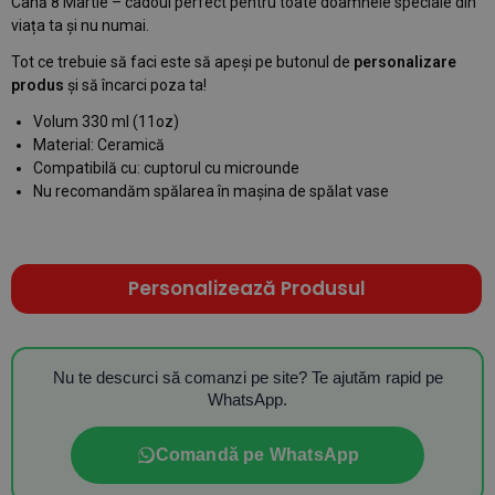
Cană 8 Martie – cadoul perfect pentru toate doamnele speciale din
viața ta și nu numai.
Tot ce trebuie să faci este să apeși pe butonul de
personalizare
produs
și să încarci poza ta!
Volum 330 ml (11oz)
Material: Ceramică
Compatibilă cu: cuptorul cu microunde
Nu recomandăm spălarea în mașina de spălat vase
Personalizează Produsul
Nu te descurci să comanzi pe site? Te ajutăm rapid pe
WhatsApp.
Comandă pe WhatsApp