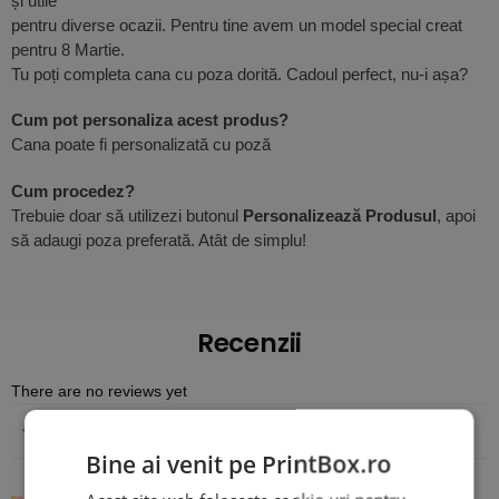
și utile
pentru diverse ocazii. Pentru tine avem un model special creat
pentru 8 Martie.
Tu poți completa cana cu poza dorită. Cadoul perfect, nu-i așa?
Cum pot personaliza acest produs?
Cana poate fi personalizată cu poză
Cum procedez?
Trebuie doar să utilizezi butonul
Personalizează Produsul
, apoi
să adaugi poza preferată. Atât de simplu!
Recenzii
There are no reviews yet
Adaugă o recenzie
Bine ai venit pe PrintBox.ro