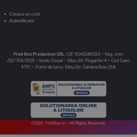
Creaza un cont
Autentificare
Print Box Production SRL |
CIF: RO42680263 – Reg. com:
J32/754/2020 – Sediu Social – Sibiu Str. Plugarilor 4 – Cod Caen:
4791 – Punct de lucru: Sibiu Str. Zaharia Boiu 35A
©2026. PrintBox.ro – All Rights Reserved.