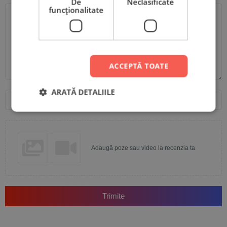
De
Neclasificate
Scrie recenzia ta
funcţionalitate
ACCEPTĂ TOATE
Nume
Email
ARATĂ DETALIILE
Adaugă poze sau video la recenzia ta
Trimite