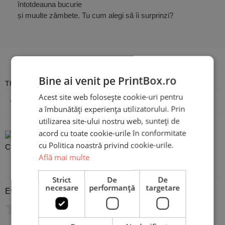
întotdeauna bucurie
și muulte zâmbete. Tu cum alegi să îi surprinzi?
Recenzii
Bine ai venit pe PrintBox.ro
There are no reviews yet
Acest site web folosește cookie-uri pentru
Adaugă o recenzie
a îmbunătăți experiența utilizatorului. Prin
utilizarea site-ului nostru web, sunteți de
acord cu toate cookie-urile în conformitate
Pernă Personalizată -
cu Politica noastră privind cookie-urile.
Christmas Deer
Află mai multe
Strict
De
De
necesare
performanță
targetare
Evaluare
*
0/5