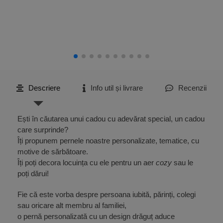
Descriere
Info util și livrare
Recenzii
Ești în căutarea unui cadou cu adevărat special, un cadou
care surprinde?
Îți propunem pernele noastre personalizate, tematice, cu
motive de sărbătoare.
Îți poți decora locuința cu ele pentru un aer
cozy
sau le
poți dărui!
Fie că este vorba despre persoana iubită, părinți, colegi
sau oricare alt membru al familiei,
o pernă personalizată cu un design drăguț aduce