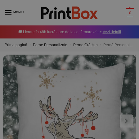
MENIU
0
🚚 Livrare în 48h lucrătoare de la confirmare ✅ –>
Vezi detalii
Prima pagină
Perne Personalizate
Perne Crăciun
Pernă Personalizată – Christmas Deer
/
/
/