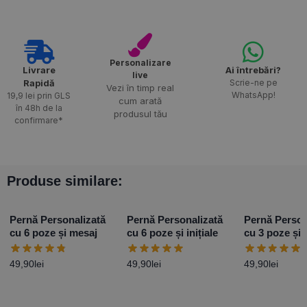
Personalizare
Livrare
Ai întrebări?
live
Rapidă​
Scrie-ne pe
Vezi în timp real
WhatsApp!
19,9 lei prin GLS
cum arată
în 48h de la
produsul tău
confirmare*
Produse similare:
Pernă Personalizată
Pernă Personalizată
Pernă Person
cu 6 poze și mesaj
cu 6 poze și inițiale
cu 3 poze și 
49,90
lei
49,90
lei
49,90
lei