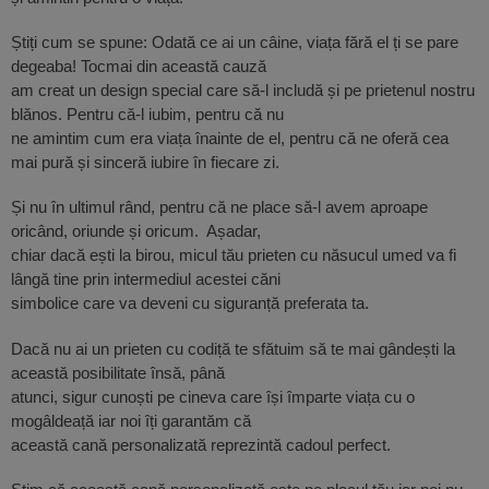
Știți cum se spune: Odată ce ai un câine, viața fără el ți se pare
degeaba! Tocmai din această cauză
am creat un design special care să-l includă și pe prietenul nostru
blănos. Pentru că-l iubim, pentru că nu
ne amintim cum era viața înainte de el, pentru că ne oferă cea
mai pură și sinceră iubire în fiecare zi.
Și nu în ultimul rând, pentru că ne place să-l avem aproape
oricând, oriunde și oricum. Așadar,
chiar dacă ești la birou, micul tău prieten cu năsucul umed va fi
lângă tine prin intermediul acestei căni
simbolice care va deveni cu siguranță preferata ta.
Dacă nu ai un prieten cu codiță te sfătuim să te mai gândești la
această posibilitate însă, până
atunci, sigur cunoști pe cineva care își împarte viața cu o
mogâldeață iar noi îți garantăm că
această cană personalizată reprezintă cadoul perfect.