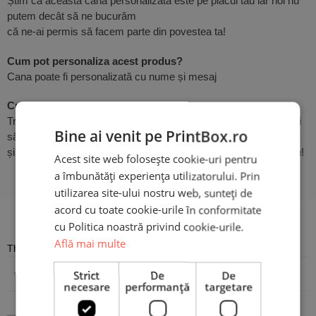
Știm că această cană personalizată este pe placul tău iar noi nu
putem decât să ne bucurăm
că ne-ai permis să facem parte din povestea ta!
Cum pot personaliza acest produs?
Cana poate fi personalizată cu nume și mesaj
Cum procedez?
Trebuie doar să utilizezi butonul
Personalizează Produsul
, apoi
Bine ai venit pe PrintBox.ro
să scrii mesajul dorit
și cele două nume pentru un plus de autenticitate. Atât de simplu!
Acest site web folosește cookie-uri pentru
a îmbunătăți experiența utilizatorului. Prin
utilizarea site-ului nostru web, sunteți de
acord cu toate cookie-urile în conformitate
Recenzii
cu Politica noastră privind cookie-urile.
Află mai multe
There are no reviews yet
Adaugă o recenzie
Strict
De
De
necesare
performanță
targetare