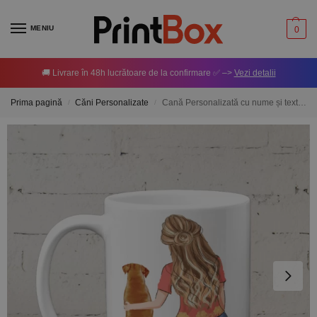
MENIU
0
🚚 Livrare în 48h lucrătoare de la confirmare ✅ –>
Vezi detalii
Prima pagină
Căni Personalizate
Cană Personalizată cu nume și text – Girl and Dog M2
/
/