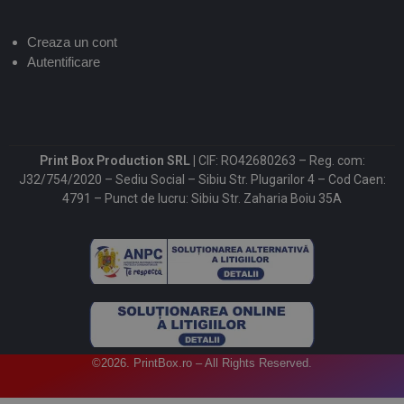
Creaza un cont
Autentificare
Print Box Production SRL |
CIF: RO42680263 – Reg. com:
J32/754/2020 – Sediu Social – Sibiu Str. Plugarilor 4 – Cod Caen:
4791 – Punct de lucru: Sibiu Str. Zaharia Boiu 35A
©2026. PrintBox.ro – All Rights Reserved.