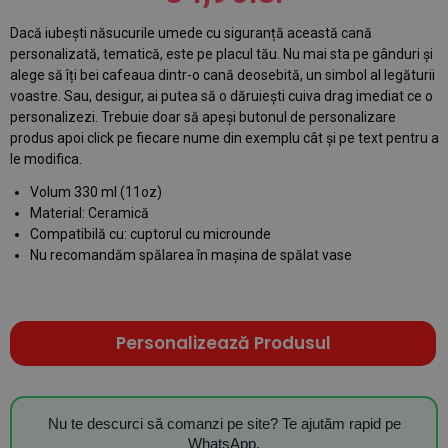
Dacă iubești năsucurile umede cu siguranță această cană
personalizată, tematică, este pe placul tău. Nu mai sta pe gânduri și
alege să îți bei cafeaua dintr-o cană deosebită, un simbol al legăturii
voastre. Sau, desigur, ai putea să o dăruiești cuiva drag imediat ce o
personalizezi. Trebuie doar să apeși butonul de personalizare
produs apoi click pe fiecare nume din exemplu cât și pe text pentru a
le modifica.
Volum 330 ml (11oz)
Material: Ceramică
Compatibilă cu: cuptorul cu microunde
Nu recomandăm spălarea în mașina de spălat vase
Personalizează Produsul
Nu te descurci să comanzi pe site? Te ajutăm rapid pe
WhatsApp.