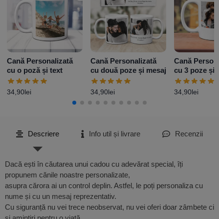
Cană Personalizată
Cană Personalizată
Cană Persona
cu o poză și text
cu două poze și mesaj
cu 3 poze și 
Model 2
34,90
lei
34,90
lei
34,90
lei
Descriere
Info util și livrare
Recenzii
Dacă ești în căutarea unui cadou cu adevărat special, îți
propunem cănile noastre personalizate,
asupra cărora ai un control deplin. Astfel, le poți personaliza cu
nume și cu un mesaj reprezentativ.
Cu siguranță nu vei trece neobservat, nu vei oferi doar zâmbete ci
și amintiri pentru o viață.