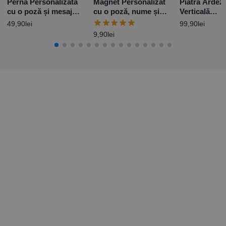
Pernă Personalizată
Magnet Personalizat
Piatră Ardez
cu o poză și mesaj
cu o poză, nume și
Verticală
pentru Moși
dată – Elegance
Personalizat
49,90
lei
99,90
lei
10x15cm
mesaj pentru
9,90
lei
Onomastică