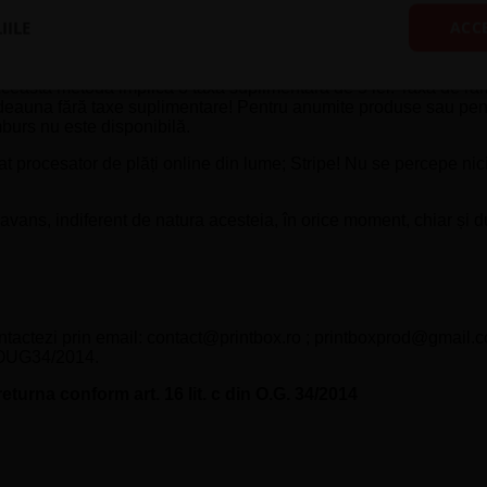
IILE
ACC
 Această metodă implică o taxă suplimentară de 5 lei. Taxa de ram
totdeauna fără taxe suplimentare! Pentru anumite produse sau pe
burs nu este disponibilă.
zat procesator de plăți online din lume; Stripe! Nu se percepe nic
 avans, indiferent de natura acesteia, în orice moment, chiar și
ontactezi prin email: contact@printbox.ro ; printboxprod@gmail
m OUG34/2014.
eturna conform art. 16 lit. c din O.G. 34/2014