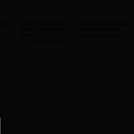
tă cu 6
Cană Personalizată cu o
Set 2 căni personalizate
poză – Cea mai bună
cu poză pentru Fini
bunică
in 5
Evaluat la
5.00
din 5
Evaluat la
5.00
din 5
69,90
lei
34,90
lei