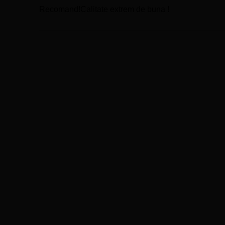
Evaluat la
5
Recomand!Calitate extrem de buna !
din 5