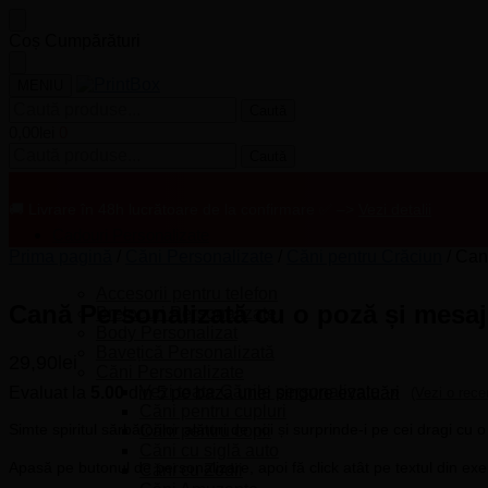
Skip
Skip
Coș Cumpărături
to
to
navigation
content
MENIU
Caută
Caută
după:
0,00
lei
0
Caută
Caută
după:
🚚 Livrare în 48h lucrătoare de la confirmare ✅ –>
Vezi detalii
Cadouri Personalizate
Prima pagină
/
Căni Personalizate
/
Căni pentru Crăciun
/
Cană
Accesorii pentru telefon
Cană Personalizată cu o poză și mesaj
Brelocuri Personalizate
Body Personalizat
Bavețică Personalizată
29,90
lei
Căni Personalizate
Vezi toate Cănile personalizate -»
Evaluat la
5.00
din 5 pe baza unei singure evaluări
(Vezi o rece
Căni pentru cupluri
Simte spiritul sărbătorilor alături de noi și surprinde-i pe cei dragi c
Căni pentru copii
Căni cu siglă auto
Apasă pe butonul de personalizare, apoi fă click atât pe textul din ex
Căni cu Zodii