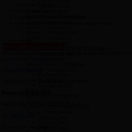
Căni Amuzante
Volum 330 ml (11oz)
Valentine’s Day
Material: Ceramică
Carduri Lunare Baby
Lunch Box-uri Personalizate
Compatibilă cu: cuptorul cu microunde
Ceasuri Personalizate
Nu recomandăm spălarea în mașina de spălat vase
Globuri Personalizate
Mouse Pad Personalizat
Magneți Personalizați
Stoc epuizat
Perne Personalizate
Personalizează Produsul
Vezi toate pernele personalizate -»
Nu te descurci să comanzi pe site? Te ajutăm rapid pe Whats
Perne pentru cupluri
Comandă pe WhatsApp
Perne Joburi
Pietre Ardezie Personalizate
Plachete Personalizate
Livrare Rapidă​
Plachete Lemn
Plachete Foto
19,9 lei prin GLS în 48h de la confirmare*
Plachete Acrilice
Poster Boho
Personalizare live
Rame Foto Personalizate
Șorțuri Personalizate
Vezi în timp real cum arată produsul tău
Sacoșă Canvas Personalizată
Tricouri Personalizate
Ai întrebări?
Tricouri Cuplu
Tricouri Copii
Scrie-ne pe WhatsApp!
Tricouri Family