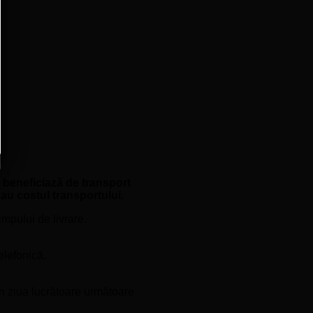
e beneficiază de transport
sau costul transportului.
mpului de livrare.
elefonică.
în ziua lucrătoare următoare