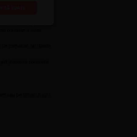
EPTĂ TOATE
burs reflectă o parte din
ntru comenzi a caror
i un comision, iar datele
 după plasarea comenzii,
.com sau pe
WhatsApp
/