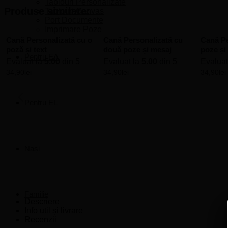
Tablouri Personalizate
Produse similare:
Tablouri Canvas
Port Documente
Imprimare Poze
Cană Personalizată cu o
Cană Personalizată cu
Cană Pe
poză și text
două poze și mesaj
poze și
Pentru EA
Evaluat la
5.00
din 5
Evaluat la
5.00
din 5
Evaluat
34,90
lei
34,90
lei
34,90
lei
Pentru EL
Nași
Familie
Descriere
Info util și livrare
Recenzii