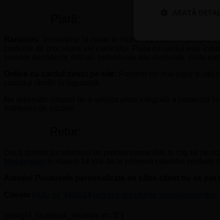
ARATĂ DETAL
Plată:
Ramburs:
În numerar la curier in momentul primirii coletului.
costurile de procesare ale curierului. Plata cu cardul este în
valoare depășește 499 lei, individuale sau cumulate, plata ram
Online cu cardul direct pe site:
Folosim cel mai sigur și utili
cardului rămân în siguranță.
Ne rezervăm dreptul de a solicita plata integrală a comenzii în
indiferent de situație.
Retur:
Dacă dorești sa returnezi un produs comandat, te rog sa ne c
Messenger
în maxim 14 zile de la primirea coletului confor
Atentie! Produsele personalizate de către client nu se pot r
Citește
OUG nr. 34/2014 privind drepturile consumatorilor
[elfsight_facebook_reviews id=”3″]