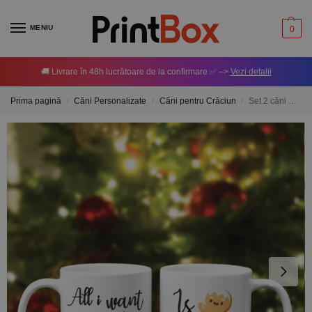
MENIU
0
🚚 Livrare în 48h lucrătoare de la confirmare ✅ –>
Vezi detalii
Prima pagină
Căni Personalizate
Căni pentru Crăciun
Set 2 căni personalizate cu poză – All I want for Christmas
/
/
/