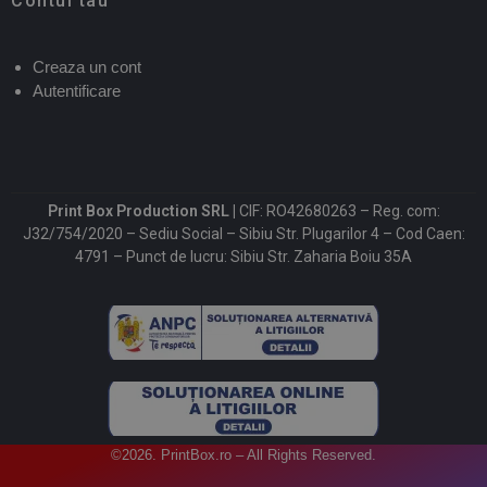
Contul tau
Creaza un cont
Autentificare
Print Box Production SRL |
CIF: RO42680263 – Reg. com:
J32/754/2020 – Sediu Social – Sibiu Str. Plugarilor 4 – Cod Caen:
4791 – Punct de lucru: Sibiu Str. Zaharia Boiu 35A
©2026. PrintBox.ro – All Rights Reserved.