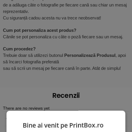
de a adăuga câte o fotografie pe fiecare cană sau chiar un mesaj
reprezentativ.
Cu siguranță cadou acesta nu va trece neobservat!
Cum pot personaliza acest produs?
Cănile se pot personaliza cu câte o poză fiecare sau un mesaj.
Cum procedez?
Trebuie doar să utilizezi butonul
Personalizează Produsul
, apoi
să încarci fotografia preferată
sau să scrii un mesaj pe fiecare cană în parte. Atât de simplu!
Recenzii
There are no reviews yet
Adaugă o recenzie
Bine ai venit pe PrintBox.ro