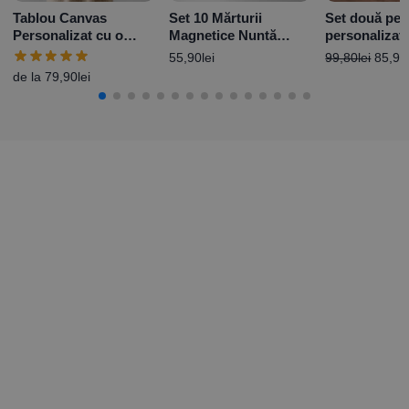
Tablou Canvas
Set 10 Mărturii
Set două per
Personalizat cu o
Magnetice Nuntă
personalizat
poză – Fade
Personalizate – Heart
cupluri – Pen
55,90
lei
99,80
lei
85,90
totdeauna
de la
79,90
lei