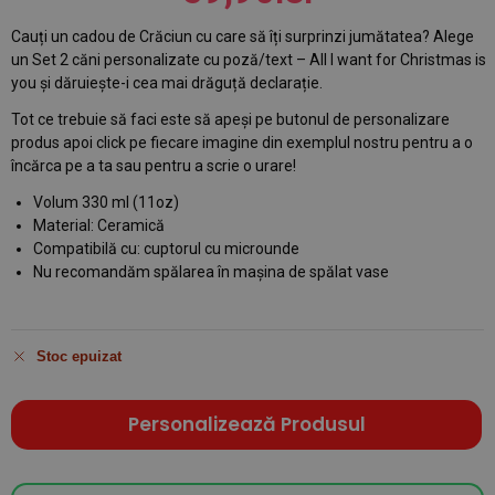
Cauți un cadou de Crăciun cu care să îți surprinzi jumătatea? Alege
un Set 2 căni personalizate cu poză/text – All I want for Christmas is
you și dăruiește-i cea mai drăguță declarație.
Tot ce trebuie să faci este să apeși pe butonul de personalizare
produs apoi click pe fiecare imagine din exemplul nostru pentru a o
încărca pe a ta sau pentru a scrie o urare!
Volum 330 ml (11oz)
Material: Ceramică
Compatibilă cu: cuptorul cu microunde
Nu recomandăm spălarea în mașina de spălat vase
Stoc epuizat
Personalizează Produsul