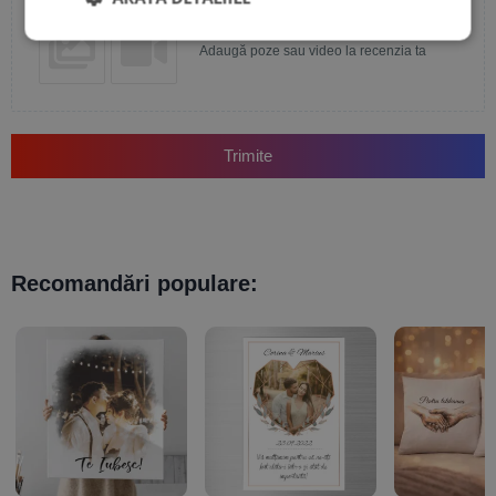
Adaugă poze sau video la recenzia ta
Trimite
Recomandări populare: