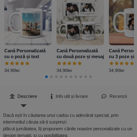
Cană Personalizată
Cană Personalizată
Cană Persona
cu o poză și text
cu două poze și mesaj
cu 3 poze și 
Model 2
34,90
lei
34,90
lei
34,90
lei
Descriere
Info util și livrare
Recenzii
Dacă ești în căutarea unui cadou cu adevărat special, prin
intermediul căruia să-ți surprinzi
plăcut jumătatea, îți propunem cănile noastre personalizate cu un
design tematic și cu posibilitatea