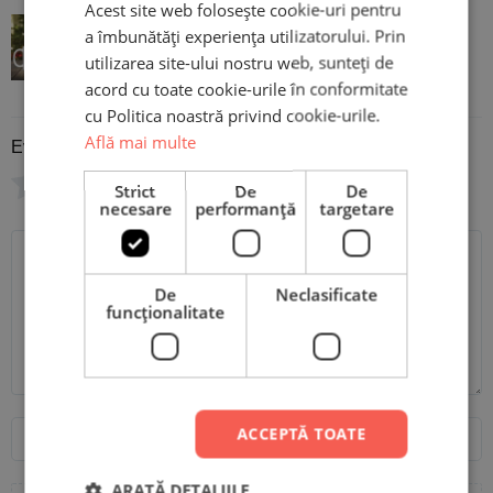
Acest site web folosește cookie-uri pentru
Set 2 căni personalizate cu poză -
a îmbunătăți experiența utilizatorului. Prin
utilizarea site-ului nostru web, sunteți de
All I want for Christmas
acord cu toate cookie-urile în conformitate
cu Politica noastră privind cookie-urile.
Află mai multe
Evaluare
*
0/5
Strict
De
De
necesare
performanță
targetare
Scrie recenzia ta
De
Neclasificate
funcţionalitate
Nume
Email
ACCEPTĂ TOATE
ARATĂ DETALIILE