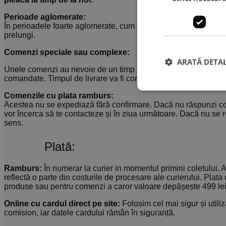
Perioade aglomerate:
În perioadele foarte aglomerate, cum ar fi cele din preajma sărb
prelungi.
Comenzi speciale sau complexe:
ARATĂ DETAL
Unele comenzi au nevoie de un timp mai mare de producție în f
comandate. Timpul de livrare va fi comunicat la confirmarea c
Comenzile cu plata ramburs:
Acestea nu se expediază fără confirmare. Dacă nu răspunzi cole
vor încerca să te contacteze și în ziua următoare. Dacă nu se r
sens.
Plată:
Ramburs:
În numerar la curier in momentul primirii coletului
reflectă o parte din costurile de procesare ale curierului. Pla
produse sau pentru comenzi a caror valoare depășește 499 lei,
Online cu cardul direct pe site:
Folosim cel mai sigur și utili
comision, iar datele cardului rămân în siguranță.