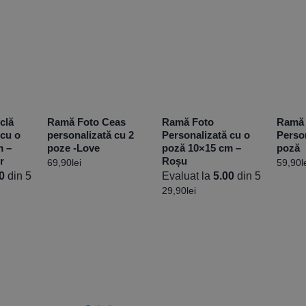
clă
Ramă Foto Ceas
Ramă Foto
Ramă
 cu o
personalizată cu 2
Personalizată cu o
Perso
m –
poze -Love
poză 10×15 cm –
poză
r
Roșu
69,90
lei
59,90
l
0
din 5
Evaluat la
5.00
din 5
29,90
lei