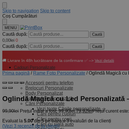
Skip to navigation
Skip to content
Coș Cumpărături
MENIU
Caută după:
Caută
0,00
lei
0
Caută după:
Caută
🚚 Livrare în 48h lucrătoare de la confirmare ✅ –>
Vezi detalii
Cadouri Personalizate
Prima pagină
/
Rame Foto Personalizate
/
Oglindă Magică cu 
Accesorii pentru telefon
Brelocuri Personalizate
Body Personalizat
Oglindă Magică cu Led Personalizată 
Bavețică Personalizată
Căni Personalizate
Vezi toate Cănile personalizate -»
99,90
lei
Prețul inițial a fost: 99,90lei.
79,92
lei
Prețul curent este:
Căni pentru cupluri
Căni pentru copii
Evaluat la
5.00
din 5 pe baza a
3
evaluări de la clienți
Căni cu siglă auto
(Vezi
3
recenzii de la clienți)