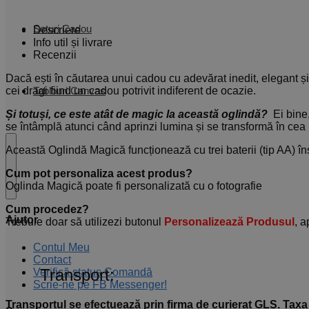
Seturi Cadou
Descriere
Info util și livrare
Recenzii
Dacă ești în căutarea unui cadou cu adevărat inedit, elegant și
Tablouri Canvas
cei dragi fiind un cadou potrivit indiferent de ocazie.
Și totuși, ce este atât de magic la această oglindă?
Ei bine,
se întâmplă atunci când aprinzi lumina și se transformă în cea 
Această Oglindă Magică funcționează cu trei baterii (tip AA) î
Cum pot personaliza acest produs?
Oglinda Magică poate fi personalizată cu o fotografie
Cum procedez?
Ajutor
Trebuie doar să utilizezi butonul
Personalizează Produsul
, a
Contul Meu
Contact
Transport:
Verifică status Comandă
Scrie-ne pe FB Messenger!
Transportul se efectuează prin firma de curierat GLS. Taxa