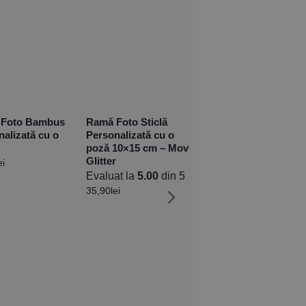
 Foto Bambus
Ramă Foto Sticlă
nalizată cu o
Personalizată cu o
poză 10×15 cm – Mov
Glitter
ei
Evaluat la
5.00
din 5
35,90
lei
Oglindă Magică cu
Led Personalizată cu
2 poze, inițiale și
mesaj -Te iubesc!
99,90
lei
Prețul inițial a
fost:
99,90lei.
79,92
lei
Prețul