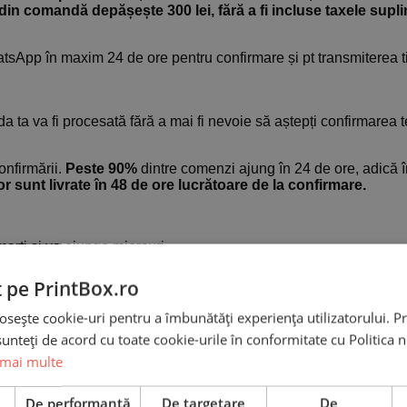
din comandă depășește 300 lei, fără a fi incluse taxele supl
tsApp în maxim 24 de ore pentru confirmare și pt transmiterea t
a ta va fi procesată fără a mai fi nevoie să aștepți confirmarea t
onfirmării.
Peste 90%
dintre comenzi ajung în 24 de ore, adică î
r sunt livrate în 48 de ore lucrătoare de la confirmare.
arți și va ajunge miercuri.
r ajunge luni.
uni/marti și vor ajunge marți/miercuri.
t pe PrintBox.ro
osește cookie-uri pentru a îmbunătăți experiența utilizatorului. Pri
LS să nu reușească să livreze comanda în ziua următoare expediți
unteți de acord cu toate cookie-urile în conformitate cu Politica 
situații includ accidente rutiere, condiții meteo nefavorabile, dr
it la adresă etc.
 mai multe
stând posibilitatea ca unele comenzi să ajungă mai târziu chi
e
De performanță
De targetare
De