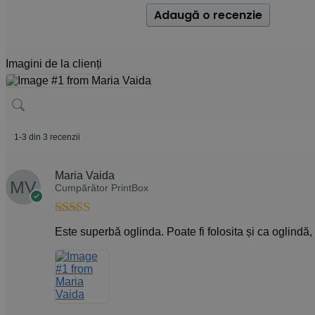
Adaugă o recenzie
Imagini de la clienți
1-3 din 3 recenzii
Maria Vaida
Cumpărător PrintBox
Evaluat la
5
Este superbă oglinda. Poate fi folosita și ca oglind
din 5