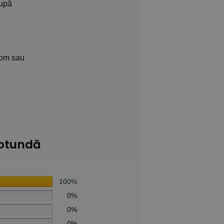
după
com sau
Rotundă
100%
0%
0%
0%