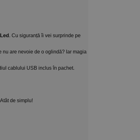
curent este: 79,92lei.
 Led
. Cu siguranță îi vei surprinde pe
ne nu are nevoie de o oglindă? Iar magia
ediul cablului USB inclus în pachet.
 Atât de simplu!