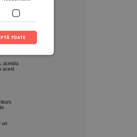
 se pot
EPTĂ TOATE
se
, aceștia
n acest
amburs
te
i un