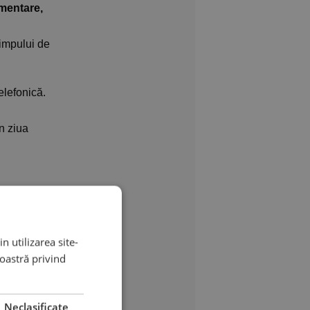
imentare,
impului de
elefonică.
n ziua
n utilizarea site-
ei, iar
noastră privind
umuri
ar dacă
Neclasificate