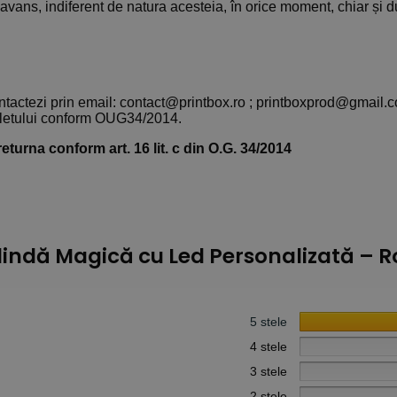
 avans, indiferent de natura acesteia, în orice moment, chiar și 
ntactezi prin email: contact@printbox.ro ; printboxprod@gmail.
oletului conform OUG34/2014.
eturna conform art. 16 lit. c din O.G. 34/2014
indă Magică cu Led Personalizată – 
5 stele
4 stele
3 stele
2 stele