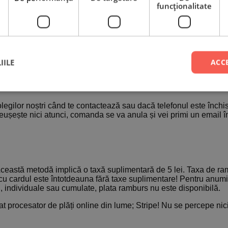
funcţionalitate
ătorilor și nu numai, timpii de confirmare și livrare a comenzilor
IILE
ACC
uncție de complexitatea personalizării sau cantitatea de produ
omenzii!
gilor noștri când te contactează sau dacă telefonul este închis
eușește nici atunci, comanda se va anula și vei primi un email î
. Această metodă implică o taxă suplimentară de 5 lei. Taxa de r
ta cu cardul este întotdeauna fără taxe suplimentare! Pentru anumi
 individuale sau cumulate, plata ramburs nu este disponibilă.
zat procesator de plăți online din lume; Stripe! Nu se percepe nic