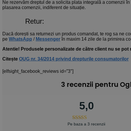
Ne rezervăm dreptul de a solicita plata integrală a comenzii în
plasarea comenzii, indiferent de situație.
Retur:
Dacă dorești sa returnezi un produs comandat, te rog sa ne co
pe
WhatsApp
/
Messenger
în maxim 14 zile de la primirea c
Atentie! Produsele personalizate de către client nu se pot r
Citește
OUG nr. 34/2014 privind drepturile consumatorilor
[elfsight_facebook_reviews id=”3″]
3 recenzii pentru
Ogl
5,0
Pe baza a 3 recenzii