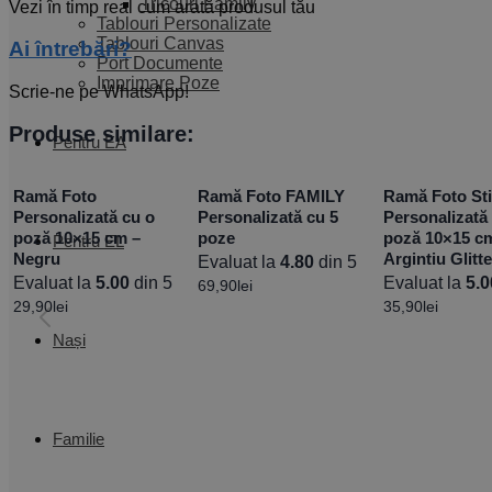
Tricouri Family
Vezi în timp real cum arată produsul tău
Tablouri Personalizate
Tablouri Canvas
Ai întrebări?
Port Documente
Imprimare Poze
Scrie-ne pe WhatsApp!
Produse similare:
Pentru EA
Ramă Foto
Ramă Foto FAMILY
Ramă Foto Sti
Personalizată cu o
Personalizată cu 5
Personalizată
poză 10×15 cm –
poze
poză 10×15 c
Pentru EL
Negru
Argintiu Glitte
Evaluat la
4.80
din 5
Evaluat la
5.00
din 5
Evaluat la
5.0
69,90
lei
29,90
lei
35,90
lei
Nași
Familie