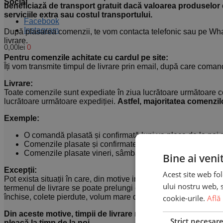
Social
beneficiază de transport gratuit dacă valoarea produselor 
serviciile extra sau costul transportului.
Facebook
Instagram
După plasarea comenzii, te vom contacta telefonic sau pe Wha
livrare.
0,00
lei
0
Pentru comenzile achitate cu cardul pe site:
Îți vom transmite timpul de livrare prin email, după care comand
Livrare:
Toate comenzile sunt expediate în ziua lucrătoare următoare c
lucrătoare următoare expediției.
Astfel, majoritatea comenzilo
Exemple:
O comandă plasată și confirmată luni va pleca de la noi m
Comenzile plasate și confirmate joi vor pleca vineri și vo
Comenzile plasate vineri, sâmbătă și duminică vor pleca l
Bine ai veni
Excepții:
Acest site web fol
Pot exista situații în care, din motive independente de noi, G
ului nostru web, s
termenul de livrare se poate prelungi cu o zi lucrătoare. Aceste 
închise, colete pierdute, volum mare de livrări, destinatar negăs
cookie-urile.
Află
Din aceste motive, timpii de livrare nu sunt garantați, exi
Strict necesar
pleacă la timp de la noi.