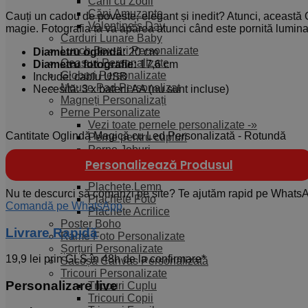
Căni cu Zodii
Căni Amuzante
Cauți un cadou de poveste, elegant și inedit? Atunci, această
Valentine’s Day
magie. Fotografia ta va apărea atunci când este pornită lumina 
Carduri Lunare Baby
Lunch Box-uri Personalizate
Diametru oglindă:
20 cm
Ceasuri Personalizate
Diametru fotografie:
17,6 cm
Globuri Personalizate
Include: cablu USB
Mouse Pad Personalizat
Necesită: 3 x baterii AA (nu sunt incluse)
Magneți Personalizați
Perne Personalizate
Vezi toate pernele personalizate -»
Cantitate Oglindă Magică cu Led Personalizată - Rotundă
Perne pentru cupluri
Perne Joburi
Pietre Ardezie Personalizate
Personalizează Produsul
Plachete Personalizate
Plachete Lemn
Nu te descurci să comanzi pe site? Te ajutăm rapid pe Whats
Plachete Foto
Comandă pe WhatsApp
Plachete Acrilice
Poster Boho
Livrare Rapidă​
Rame Foto Personalizate
Șorțuri Personalizate
19,9 lei prin GLS în 48h de la confirmare*
Sacoșă Canvas Personalizată
Tricouri Personalizate
Personalizare live
Tricouri Cuplu
Tricouri Copii