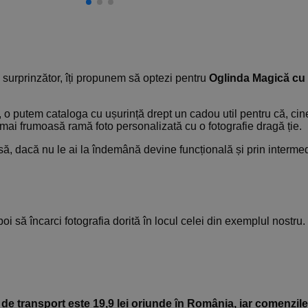
 surprinzător, îți propunem să optezi pentru
Oglinda Magică cu
 o putem cataloga cu ușurință drept un cadou util pentru că, ci
mai frumoasă ramă foto personalizată cu o fotografie dragă ție.
nsă, dacă nu le ai la îndemână devine funcțională și prin interm
poi să încarci fotografia dorită în locul celei din exemplul nostru.
 de transport este 19,9 lei oriunde în România, iar comenzile