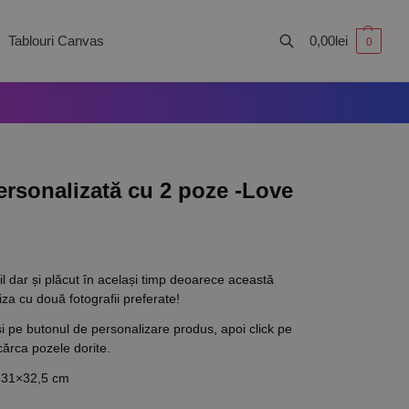
Tablouri Canvas
0,00
lei
0
Caută
rsonalizată cu 2 poze -Love
il dar și plăcut în același timp deoarece această
za cu două fotografii preferate!
și pe butonul de personalizare produs, apoi click pe
cărca pozele dorite.
31×32,5 cm