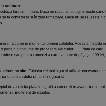
ata ramburs:
ediază fără confirmare. Dacă nu răspunzi colegilor noștri când t
a să te contacteze și în ziua următoare. Dacă nu se reușește nic
s.
merar la curier in momentul primirii coletului. Această metodă i
 o parte din costurile de procesare ale curierului. Plata cu card
produse sau pentru comenzi a caror valoare depășește 499 lei, 
.
l direct pe site:
Folosim cel mai sigur și utilizat procesator de 
, iar datele cardului rămân în siguranță.
tul de a solicita plata integrală a comenzii în avans, indiferent
menzii, indiferent de situație.