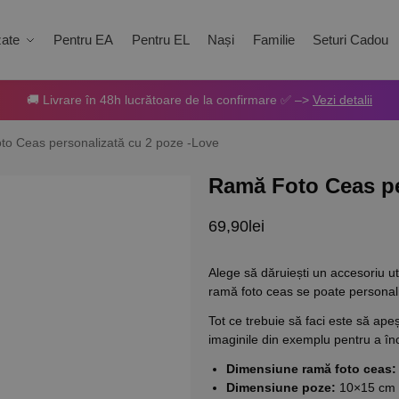
zate
Pentru EA
Pentru EL
Nași
Familie
Seturi Cadou
🚚 Livrare în 48h lucrătoare de la confirmare ✅ –>
Vezi detalii
o Ceas personalizată cu 2 poze -Love
Ramă Foto Ceas pe
69,90
lei
Alege să dăruiești un accesoriu ut
ramă foto ceas se poate personali
Tot ce trebuie să faci este să ape
imaginile din exemplu pentru a în
Dimensiune ramă foto ceas:
Dimensiune poze:
10×15 cm