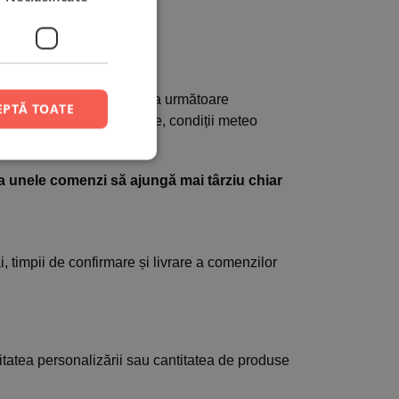
e marți/miercuri.
 să livreze comanda în ziua următoare
EPTĂ TOATE
ții includ accidente rutiere, condiții meteo
găsit la adresă etc.
 ca unele comenzi să ajungă mai târziu chiar
, timpii de confirmare și livrare a comenzilor
tatea personalizării sau cantitatea de produse