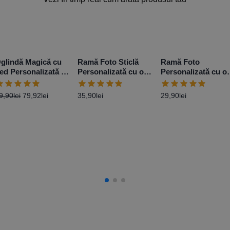
glindă Magică cu
Ramă Foto Sticlă
Ramă Foto
ed Personalizată –
Personalizată cu o
Personalizată cu o
otundă
poză 10×15 cm –
poză 10×15 cm –
Argintiu Glitter
Roșu
9,90
lei
79,92
lei
35,90
lei
29,90
lei