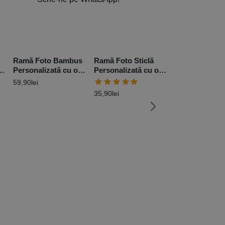
Ramă Foto Bambus
Ramă Foto Sticlă
Personalizată cu o
Personalizată cu o
poză
poză 10×15 cm –
59,90
lei
Mov Glitter
35,90
lei
Oglindă Magic
Led Personali
cu 2 poze, iniți
99,90
lei
79,92
le
mesaj -Te iube