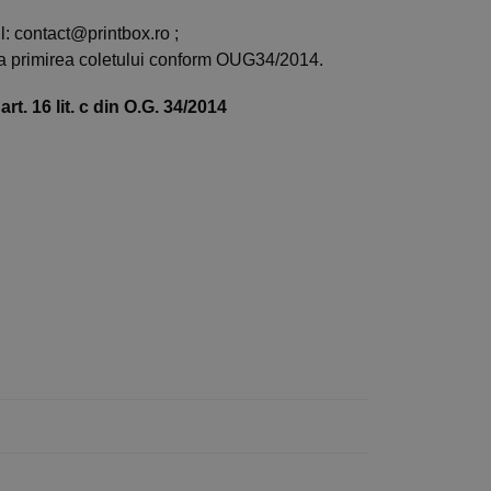
l: contact@printbox.ro ;
la primirea coletului conform OUG34/2014.
t. 16 lit. c din O.G. 34/2014