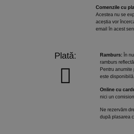
Comenzile cu pl
Acestea nu se exp
aceștia vor încerc
email în acest sen
Plată:
Ramburs:
În nu
ramburs reflectă
Pentru anumite 
este disponibilă
Online cu cardu
nici un comision
Ne rezervăm drep
după plasarea co