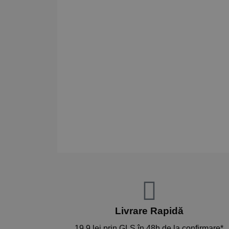
Livrare Rapidă​
19,9 lei prin GLS în 48h de la confirmare*