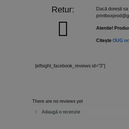
Retur:
Dacă dorești sa 
printboxprod@g
Atentie! Produs
Citește
OUG nr.
[elfsight_facebook_reviews id=”3″]
There are no reviews yet
Adaugă o recenzie