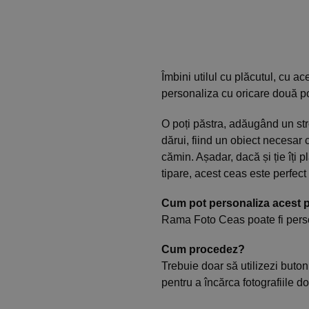
Îmbini utilul cu plăcutul, cu a
personaliza cu oricare două po
O poți păstra, adăugând un stro
dărui, fiind un obiect necesar 
cămin. Așadar, dacă și ție îți 
tipare, acest ceas este perfect 
Cum pot personaliza acest 
Rama Foto Ceas poate fi pers
Cum procedez?
Trebuie doar să utilizezi buto
pentru a încărca fotografiile do