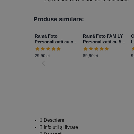
Produse similare:
Ramă Foto
Ramă Foto FAMILY
O
Personalizată cu o
Personalizată cu 5
L
poză 10×15 cm –
poze
R
Negru
29,90
lei
69,90
lei
9
Descriere
Info util și livrare