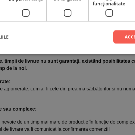
funcţionalitate
te și confirmate joi vor pleca vineri și vor ajunge luni.
te vineri, sâmbătă și duminică vor pleca luni/marti și vor ajung
ii în care, din motive independente de noi, GLS să nu reușească
IILE
ACC
menul de livrare se poate prelungi cu o zi lucrătoare. Aceste situa
uri închise, colete pierdute, volum mare de livrări, destinatar ne
, timpii de livrare nu sunt garantați, existând posibilitatea
mp de la noi.
rate:
te aglomerate, cum ar fi cele din preajma sărbătorilor și nu numai
e sau complexe:
nevoie de un timp mai mare de producție în funcție de complexi
 de livrare va fi comunicat la confirmarea comenzii!