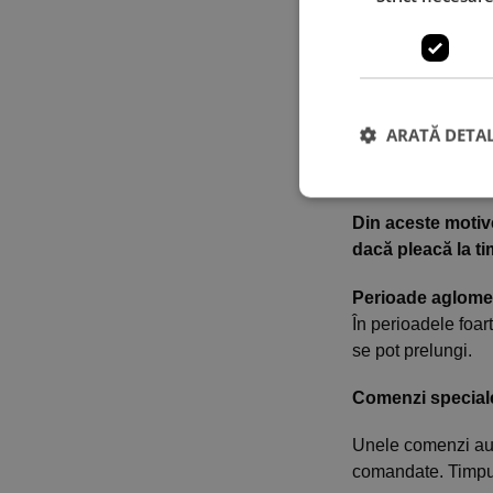
Comenzile plasa
Comenzile plasa
Excepții:
Pot exista situaț
ARATĂ DETAL
expediției, iar ter
nefavorabile, drum
Din aceste motive
dacă pleacă la ti
Perioade aglome
În perioadele foar
se pot prelungi.
Comenzi special
Unele comenzi au 
comandate. Timpul