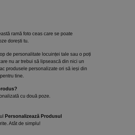
ceastă ramă foto ceas care se poate
ze dorești tu.
p de personalitate locuinței tale sau o poți
care nu ar trebui să lipsească din nici un
plac produsele personalizate ori să ieși din
pentru tine.
produs?
onalizată cu două poze.
nul
Personalizează Produsul
rite. Atât de simplu!