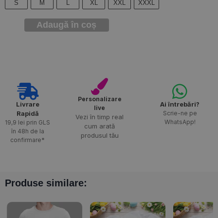
S
M
L
XL
XXL
XXXL
Adaugă în coș
Personalizare
Livrare
Ai întrebări?
live
Rapidă​
Scrie-ne pe
Vezi în timp real
WhatsApp!
19,9 lei prin GLS
cum arată
în 48h de la
produsul tău
confirmare*
Produse similare: