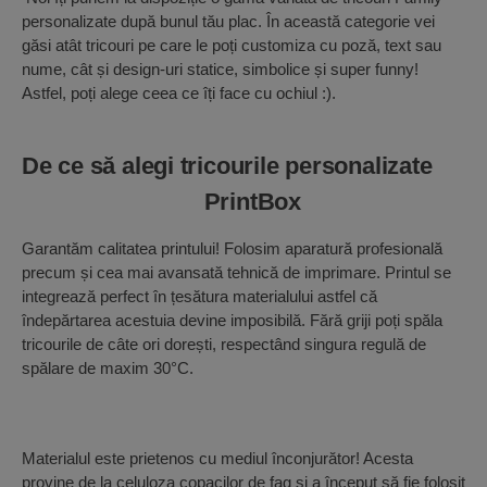
personalizate după bunul tău plac. În această categorie vei
găsi atât tricouri pe care le poți customiza cu poză, text sau
nume, cât și design-uri statice, simbolice și super funny!
Astfel, poți alege ceea ce îți face cu ochiul :).
De ce să alegi tricourile personalizate
PrintBox
Garantăm calitatea printului! Folosim aparatură profesională
precum și cea mai avansată tehnică de imprimare. Printul se
integrează perfect în țesătura materialului astfel că
îndepărtarea acestuia devine imposibilă. Fără griji poți spăla
tricourile de câte ori dorești, respectând singura regulă de
spălare de maxim 30°C.
Materialul este prietenos cu mediul înconjurător! Acesta
provine de la celuloza copacilor de fag și a început să fie folosit