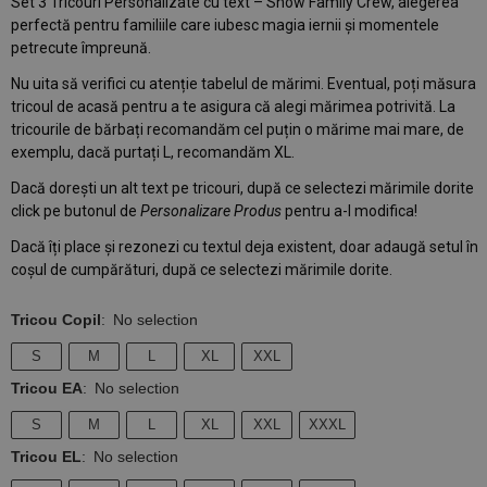
Set 3 Tricouri Personalizate cu text – Snow Family Crew, alegerea
perfectă pentru familiile care iubesc magia iernii și momentele
petrecute împreună.
Nu uita să verifici cu atenție tabelul de mărimi. Eventual, poți măsura
tricoul de acasă pentru a te asigura că alegi mărimea potrivită. La
tricourile de bărbați recomandăm cel puțin o mărime mai mare, de
exemplu, dacă purtați L, recomandăm XL.
Dacă dorești un alt text pe tricouri, după ce selectezi mărimile dorite
click pe butonul de
Personalizare Produs
pentru a-l modifica!
Dacă îți place și rezonezi cu textul deja existent, doar adaugă setul în
coșul de cumpărături, după ce selectezi mărimile dorite.
Tricou Copil
:
No selection
S
M
L
XL
XXL
Tricou EA
:
No selection
S
M
L
XL
XXL
XXXL
Tricou EL
:
No selection