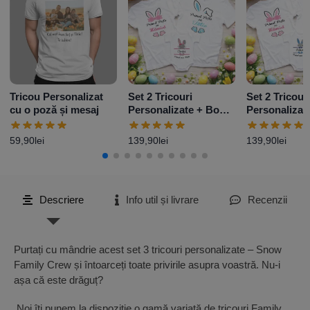
Tricou Personalizat
Set 2 Tricouri
Set 2 Tricour
cu o poză și mesaj
Personalizate + Body
Personalizat
– Primul Paște Baby
– Primul Paș
Girl
Boy
59,90
lei
139,90
lei
139,90
lei
Descriere
Info util și livrare
Recenzii
Purtați cu mândrie acest set 3 tricouri personalizate – Snow
Family Crew și întoarceți toate privirile asupra voastră. Nu-i
așa că este drăguț?
Noi îți punem la dispoziție o gamă variată de tricouri Family