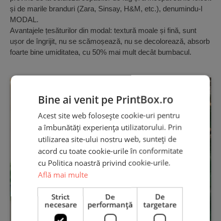
și de marile branduri (Zara, Sinsay, H&M, etc.), denumindu-l
MODAL.
Avantajele țesăturilor din modal: textură moale și fină, sunt
ușor de îngrijit, nu se scămoșează, nu se decolorează, absorb
foarte bine umiditatea, cu 50% mai mult decât bumbacul.
Bine ai venit pe PrintBox.ro
Acest site web folosește cookie-uri pentru
a îmbunătăți experiența utilizatorului. Prin
utilizarea site-ului nostru web, sunteți de
acord cu toate cookie-urile în conformitate
cu Politica noastră privind cookie-urile.
Află mai multe
Strict
De
De
necesare
performanță
targetare