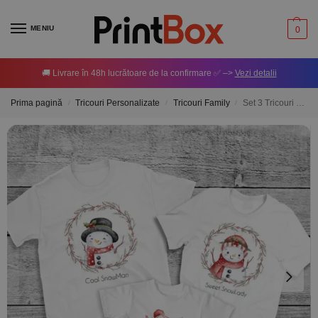
MENIU
0
🚚 Livrare în 48h lucrătoare de la confirmare ✅ –>
Vezi detalii
Prima pagină
Tricouri Personalizate
Tricouri Family
Set 3 Tricouri Personalizate cu text – Snow Family Crew
/
/
/