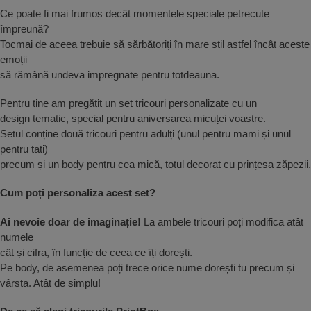
Ce poate fi mai frumos decât momentele speciale petrecute
împreună?
Tocmai de aceea trebuie să sărbătoriți în mare stil astfel încât aceste
emoții
să rămână undeva impregnate pentru totdeauna.
Pentru tine am pregătit un set tricouri personalizate cu un
design tematic, special pentru aniversarea micuței voastre.
Setul conține două tricouri pentru adulți (unul pentru mami și unul
pentru tati)
precum și un body pentru cea mică, totul decorat cu prințesa zăpezii.
Cum poți personaliza acest set?
Ai nevoie doar de imaginație!
La ambele tricouri poți modifica atât
numele
cât și cifra, în funcție de ceea ce îți dorești.
Pe body, de asemenea poți trece orice nume dorești tu precum și
vârsta. Atât de simplu!