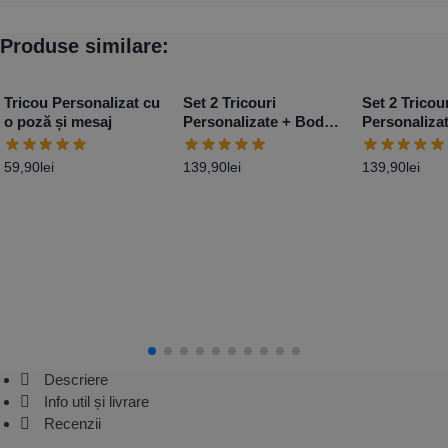
Produse similare:
Tricou Personalizat cu
Set 2 Tricouri
Set 2 Tricou
o poză și mesaj
Personalizate + Body –
Personaliza
Primul Paște Baby Girl
Primul Pașt
59,90
lei
139,90
lei
139,90
lei
Descriere
Info util și livrare
Recenzii