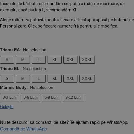
tricourile de bărbați recomandăm cel puțin o mărime mai mare, de
exemplu, dacă purtați L, recomandăm XL.
Alege mărimea potrivita pentru fiecare articol apoi apasă pe butonul de
Personalizare. Click pe fiecare nume/cifră pentru a le modifica.
Tricou EA
:
No selection
S
M
L
XL
XXL
XXXL
Tricou EL
:
No selection
S
M
L
XL
XXL
XXXL
Mărime Body
:
No selection
0-3 Luni
3-6 Luni
6-9 Luni
9-12 Luni
Golește
Nu te descurci să comanzi pe site? Te ajutăm rapid pe WhatsApp.
Comandă pe WhatsApp