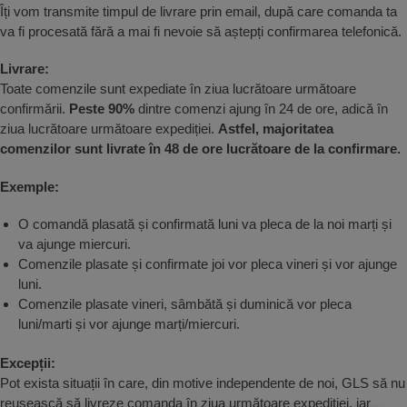
Îți vom transmite timpul de livrare prin email, după care comanda ta
va fi procesată fără a mai fi nevoie să aștepți confirmarea telefonică.
Livrare:
Toate comenzile sunt expediate în ziua lucrătoare următoare
confirmării.
Peste 90%
dintre comenzi ajung în 24 de ore, adică în
ziua lucrătoare următoare expediției.
Astfel, majoritatea
comenzilor sunt livrate în 48 de ore lucrătoare de la confirmare.
Exemple:
O comandă plasată și confirmată luni va pleca de la noi marți și
va ajunge miercuri.
Comenzile plasate și confirmate joi vor pleca vineri și vor ajunge
luni.
Comenzile plasate vineri, sâmbătă și duminică vor pleca
luni/marti și vor ajunge marți/miercuri.
Excepții:
Pot exista situații în care, din motive independente de noi, GLS să nu
reușească să livreze comanda în ziua următoare expediției, iar