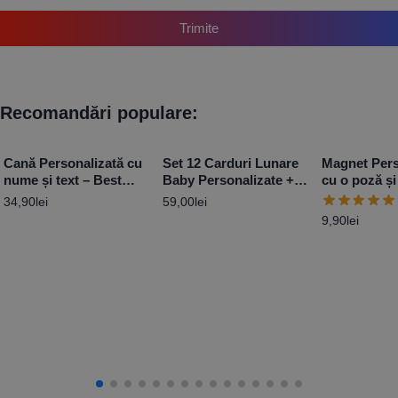
Trimite
Recomandări populare:
Cană Personalizată cu
Set 12 Carduri Lunare
Magnet Pers
nume și text – Best
Baby Personalizate +
cu o poză ș
Mom
Ramă Foto – Princess
Baby Boy 1
34,90
lei
59,00
lei
9,90
lei