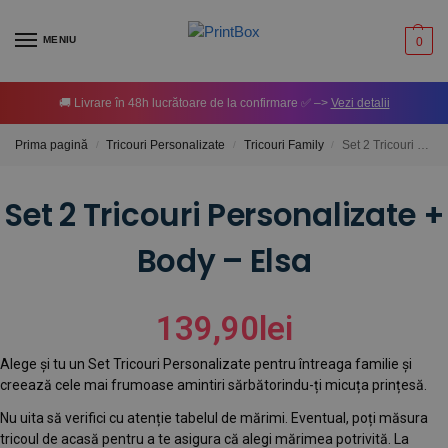
MENIU
0
🚚 Livrare în 48h lucrătoare de la confirmare ✅ –>
Vezi detalii
Prima pagină
Tricouri Personalizate
Tricouri Family
Set 2 Tricouri Personalizate + Body – Elsa
/
/
/
Set 2 Tricouri Personalizate +
Body – Elsa
139,90
lei
Alege și tu un Set Tricouri Personalizate pentru întreaga familie și
creează cele mai frumoase amintiri sărbătorindu-ți micuța prințesă.
Nu uita să verifici cu atenție tabelul de mărimi. Eventual, poți măsura
tricoul de acasă pentru a te asigura că alegi mărimea potrivită. La