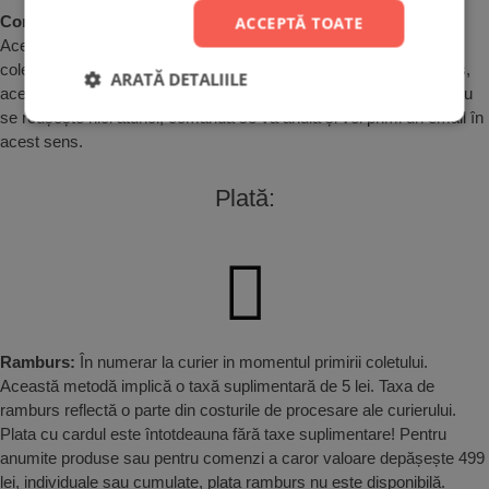
Comenzile cu plata ramburs:
ACCEPTĂ TOATE
Acestea nu se expediază fără confirmare. Dacă nu răspunzi
colegilor noștri când te contactează sau dacă telefonul este închis,
ARATĂ DETALIILE
aceștia vor încerca să te contacteze și în ziua următoare. Dacă nu
se reușește nici atunci, comanda se va anula și vei primi un email în
acest sens.
Plată:
Ramburs:
În numerar la curier in momentul primirii coletului.
Această metodă implică o taxă suplimentară de 5 lei. Taxa de
ramburs reflectă o parte din costurile de procesare ale curierului.
Plata cu cardul este întotdeauna fără taxe suplimentare! Pentru
anumite produse sau pentru comenzi a caror valoare depășește 499
lei, individuale sau cumulate, plata ramburs nu este disponibilă.