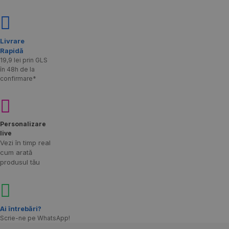
Livrare
Rapidă​
19,9 lei prin GLS
în 48h de la
confirmare*
Personalizare
live
Vezi în timp real
cum arată
produsul tău
Ai întrebări?
Scrie-ne pe WhatsApp!