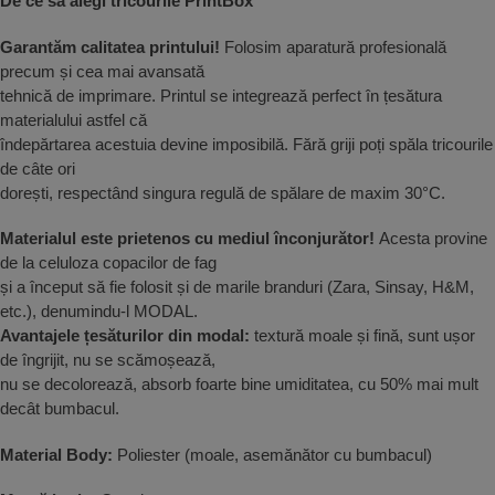
De ce să alegi tricourile PrintBox
Garantăm calitatea printului!
Folosim aparatură profesională
precum și cea mai avansată
tehnică de imprimare. Printul se integrează perfect în țesătura
materialului astfel că
îndepărtarea acestuia devine imposibilă. Fără griji poți spăla tricourile
de câte ori
dorești, respectând singura regulă de spălare de maxim 30°C.
Materialul este prietenos cu mediul înconjurător!
Acesta provine
de la celuloza copacilor de fag
și a început să fie folosit și de marile branduri (Zara, Sinsay, H&M,
etc.), denumindu-l MODAL.
Avantajele țesăturilor din modal:
textură moale și fină, sunt ușor
de îngrijit, nu se scămoșează,
nu se decolorează, absorb foarte bine umiditatea, cu 50% mai mult
decât bumbacul.
Material Body:
Poliester (moale, asemănător cu bumbacul)