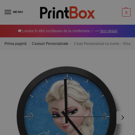
MENIU
0
🚚 Livrare în 48h lucrătoare de la confirmare ✅ –>
Vezi detalii
Prima pagină
Ceasuri Personalizate
Ceas Personalizat cu nume – Elsa
/
/