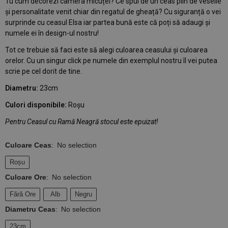
Tu cum decorezi camera micuței? Ce spui de un ceas plin de veselie
și personalitate venit chiar din regatul de gheață? Cu siguranță o vei
surprinde cu ceasul Elsa iar partea bună este că poți să adaugi și
numele ei în design-ul nostru!
Tot ce trebuie să faci este să alegi culoarea ceasului și culoarea
orelor. Cu un singur click pe numele din exemplul nostru îl vei putea
scrie pe cel dorit de tine.
Diametru:
23cm
Culori disponibile:
Roșu
Pentru Ceasul cu Ramă Neagră stocul este epuizat!
Culoare Ceas
:
No selection
Roșu
Culoare Ore
:
No selection
Fără Ore
Alb
Negru
Diametru Ceas
:
No selection
23cm