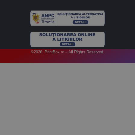
©2026. PrintBox.ro – All Rights Reserved.