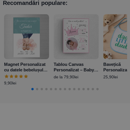
Recomandări populare:
Magnet Personalizat
Tablou Canvas
Bavețică
cu datele bebelușului
Personalizat – Baby
Personalizat
– Welcome Baby Boy
Princess
design – Dad’s
de la
79,90
lei
25,90
lei
10x15cm
dude
9,90
lei