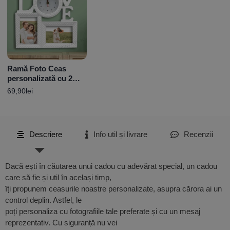
Ramă Foto Ceas
personalizată cu 2
poze -Love
69,90
lei
Descriere
Info util și livrare
Recenzii
Dacă ești în căutarea unui cadou cu adevărat special, un cadou
care să fie și util în același timp,
îți propunem ceasurile noastre personalizate, asupra cărora ai un
control deplin. Astfel, le
poți personaliza cu fotografiile tale preferate și cu un mesaj
reprezentativ. Cu siguranță nu vei