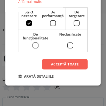
Află mai multe
Strict
De
De
necesare
performanță
targetare
Recenzii
There are no reviews yet
De
Neclasificate
funcţionalitate
Adaugă o recenzie
Ceas Personalizat cu nume - Elsa
ACCEPTĂ TOATE
ARATĂ DETALIILE
Evaluare
*
0/5
Scrie recenzia ta