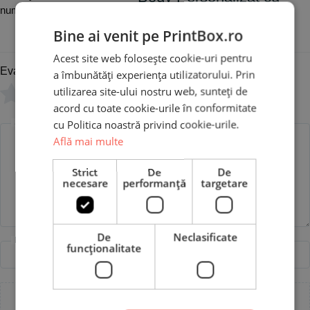
nume - Hello Kitty
Bine ai venit pe PrintBox.ro
Acest site web folosește cookie-uri pentru
Evaluare
*
a îmbunătăți experiența utilizatorului. Prin
utilizarea site-ului nostru web, sunteți de
0/5
acord cu toate cookie-urile în conformitate
cu Politica noastră privind cookie-urile.
Scrie recenzia ta
Află mai multe
Strict
De
De
necesare
performanță
targetare
De
Neclasificate
Nume
Email
funcţionalitate