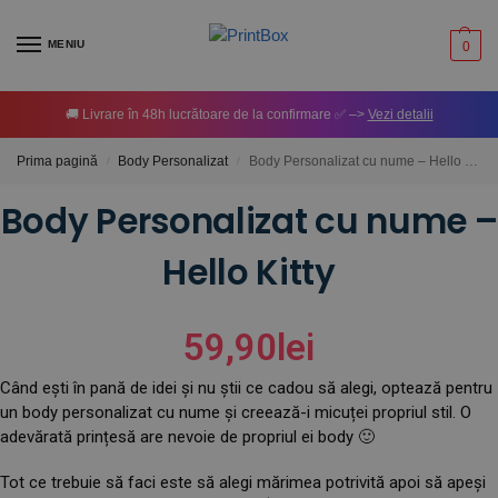
MENIU
0
🚚 Livrare în 48h lucrătoare de la confirmare ✅ –>
Vezi detalii
Prima pagină
Body Personalizat
Body Personalizat cu nume – Hello Kitty
/
/
Body Personalizat cu nume –
Hello Kitty
59,90
lei
Când ești în pană de idei și nu știi ce cadou să alegi, optează pentru
un body personalizat cu nume și creează-i micuței propriul stil. O
adevărată prințesă are nevoie de propriul ei body 🙂
Tot ce trebuie să faci este să alegi mărimea potrivită apoi să apeși