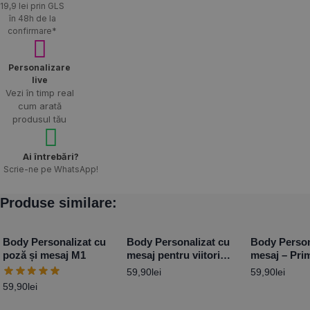
19,9 lei prin GLS
în 48h de la
confirmare*
Personalizare
live
Vezi în timp real
cum arată
produsul tău
Ai întrebări?
Scrie-ne pe WhatsApp!
Produse similare:
Body Personalizat cu
Body Personalizat cu
Body Person
poză și mesaj M1
mesaj pentru viitori
mesaj – Pri
bunici
Paște
59,90
lei
59,90
lei
59,90
lei