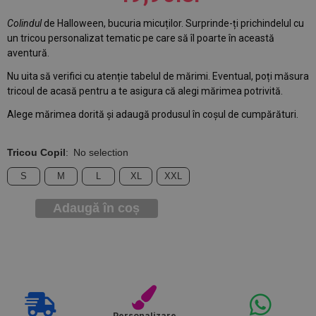
Colindul
de Halloween, bucuria micuților. Surprinde-ți prichindelul cu
un tricou personalizat tematic pe care să îl poarte în această
aventură.
Nu uita să verifici cu atenție tabelul de mărimi. Eventual, poți măsura
tricoul de acasă pentru a te asigura că alegi mărimea potrivită.
Alege mărimea dorită și adaugă produsul în coșul de cumpărături.
Tricou Copil
:
No selection
S
M
L
XL
XXL
Adaugă în coș
Personalizare