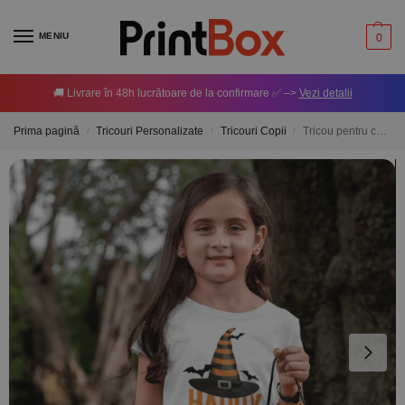
MENIU
0
🚚 Livrare în 48h lucrătoare de la confirmare ✅ –>
Vezi detalii
Prima pagină
Tricouri Personalizate
Tricouri Copii
Tricou pentru copii personalizat Happy Halloween
/
/
/