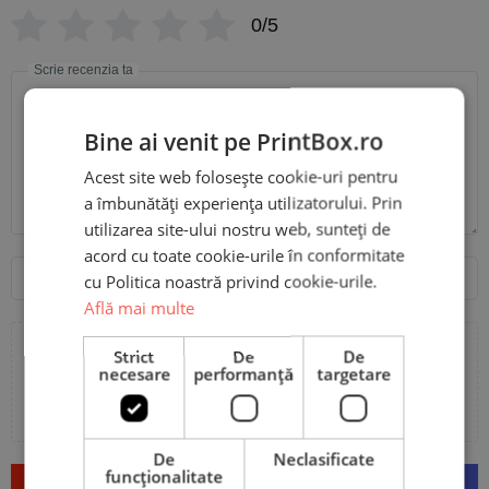
0/5
Scrie recenzia ta
Bine ai venit pe PrintBox.ro
Acest site web folosește cookie-uri pentru
a îmbunătăți experiența utilizatorului. Prin
utilizarea site-ului nostru web, sunteți de
acord cu toate cookie-urile în conformitate
Nume
Email
cu Politica noastră privind cookie-urile.
Află mai multe
Strict
De
De
necesare
performanță
targetare
Adaugă poze sau video la recenzia ta
De
Neclasificate
funcţionalitate
Trimite