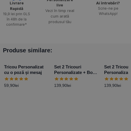
Livrare
Ai întrebări?
live
Rapidă​
Scrie-ne pe
Vezi în timp real
WhatsApp!
19,9 lei prin GLS
cum arată
în 48h de la
produsul tău
confirmare*
Produse similare:
Tricou Personalizat
Set 2 Tricouri
Set 2 Tricour
cu o poză și mesaj
Personalizate + Body
Personalizat
– Primul Paște Baby
– Primul Paș
Girl
Boy
59,90
lei
139,90
lei
139,90
lei