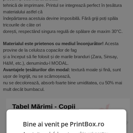
tehnică de imprimare. Printul se integrează perfect în țesătura
materialului astfel că
îndepărtarea acestuia devine imposibilă. Fără griji poți spăla
tricourile de câte ori
dorești, respectând singura regulă de spălare de maxim 30°C.
Materialul este prietenos cu mediul înconjurător!
Acesta
provine de la celuloza copacilor de fag
și a început să fie folosit și de marile branduri (Zara, Sinsay,
H&M, etc.), denumindu-l MODAL.
Avantajele țesăturilor din modal:
textură moale și fină, sunt
ușor de îngrijit, nu se scămoșează,
nu se decolorează, absorb foarte bine umiditatea, cu 50% mai
mult decât bumbacul.
Bine ai venit pe PrintBox.ro