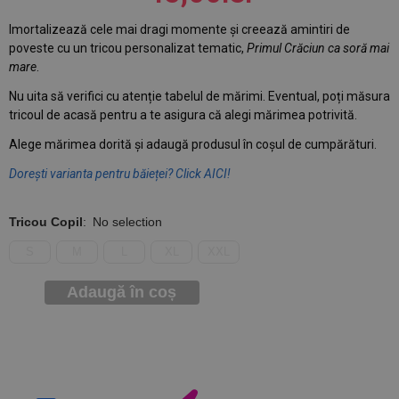
Imortalizează cele mai dragi momente și creează amintiri de
poveste cu un tricou personalizat tematic,
Primul Crăciun ca soră mai
mare
.
Nu uita să verifici cu atenție tabelul de mărimi. Eventual, poți măsura
tricoul de acasă pentru a te asigura că alegi mărimea potrivită.
Alege mărimea dorită și adaugă produsul în coșul de cumpărături.
Dorești varianta pentru băieței? Click AICI!
Tricou Copil
:
No selection
S
M
L
XL
XXL
Adaugă în coș