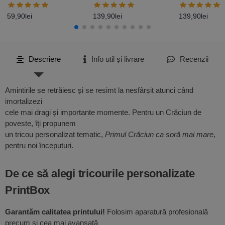
– Primul Paște Baby
– Primul Paș
Girl
Boy
59,90
lei
139,90
lei
139,90
lei
Descriere
Info util și livrare
Recenzii
Amintirile se retrăiesc și se resimt la nesfârșit atunci când
imortalizezi
cele mai dragi și importante momente. Pentru un Crăciun de
poveste, îți propunem
un tricou personalizat tematic,
Primul Crăciun ca soră mai mare
,
pentru noi începuturi.
De ce să alegi tricourile personalizate
PrintBox
Garantăm calitatea printului!
Folosim aparatură profesională
precum și cea mai avansată