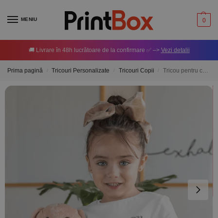
MENIU
0
🚚 Livrare în 48h lucrătoare de la confirmare ✅ –>
Vezi detalii
Prima pagină
Tricouri Personalizate
Tricouri Copii
Tricou pentru copii personalizat – Primul Crăciun ca soră mai mare
/
/
/