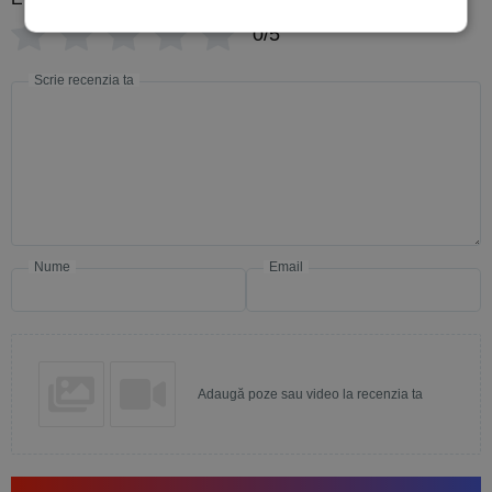
0/5
Scrie recenzia ta
Nume
Email
Adaugă poze sau video la recenzia ta