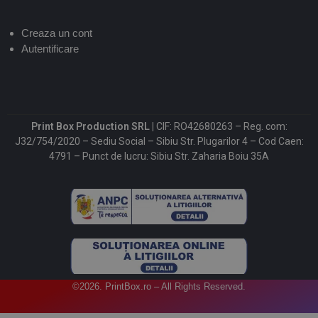
Creaza un cont
Autentificare
Print Box Production SRL |
CIF: RO42680263 – Reg. com:
J32/754/2020 – Sediu Social – Sibiu Str. Plugarilor 4 – Cod Caen:
4791 – Punct de lucru: Sibiu Str. Zaharia Boiu 35A
©2026. PrintBox.ro – All Rights Reserved.