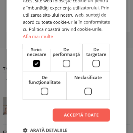
Acest site web folosește cookie-uri pentru
a îmbunătăți experiența utilizatorului. Prin
utilizarea site-ului nostru web, sunteți de
acord cu toate cookie-urile în conformitate
cu Politica noastră privind cookie-urile.
Află mai multe
Strict
De
De
necesare
performanță
targetare
Recenzii
There are no reviews yet
De
Neclasificate
Adaugă o recenzie
funcţionalitate
Tricou pentru copii personalizat –
Primul Crăciun ca soră mai mare
ACCEPTĂ TOATE
ARATĂ DETALIILE
Evaluare
*