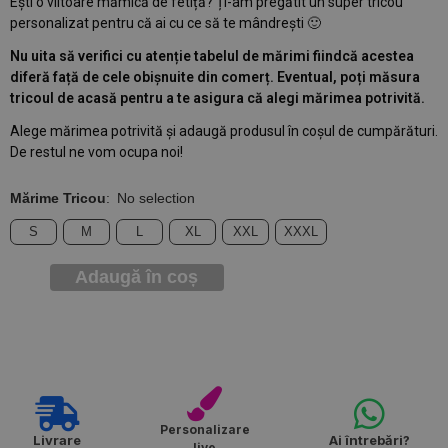
Ești o viitoare mămică de fetiță? Ți-am pregătit un super tricou
personalizat pentru că ai cu ce să te mândrești 🙂
Nu uita să verifici cu atenție tabelul de mărimi fiindcă acestea
diferă față de cele obișnuite din comerț. Eventual, poți măsura
tricoul de acasă pentru a te asigura că alegi mărimea potrivită.
Alege mărimea potrivită și adaugă produsul în coșul de cumpărături.
De restul ne vom ocupa noi!
Mărime Tricou
:
No selection
S
M
L
XL
XXL
XXXL
Adaugă în coș
Personalizare
Livrare
Ai întrebări?
live