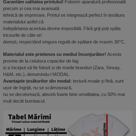
Garantăm calitatea printului!
Folosim aparatură profesională
precum și cea mai avansată
tehnică de imprimare. Printul se integrează perfect în țesătura
materialului astfel că
îndepărtarea acestuia devine imposibilă. Fără griji poți spăla
tricourile de câte ori
dorești, respectând singura regulă de spălare de maxim 30°C.
Materialul este prietenos cu mediul înconjurător!
Acesta
provine de la celuloza copacilor de fag
și a început să fie folosit și de marile branduri (Zara, Sinsay,
H&M, etc.), denumindu-l MODAL.
Avantajele țesăturilor din modal:
textură moale și fină, sunt
ușor de îngrijit, nu se scămoșează,
nu se decolorează, absorb foarte bine umiditatea, cu 50% mai
mult decât bumbacul.