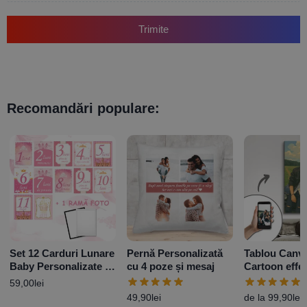
Trimite
Recomandări populare:
Set 12 Carduri Lunare
Pernă Personalizată
Tablou Canv
Baby Personalizate +
cu 4 poze și mesaj
Cartoon effec
Ramă Foto – Princess
Personalizat
59,00
lei
poză – Diferi
49,90
lei
de la
99,90
lei
dimensiuni