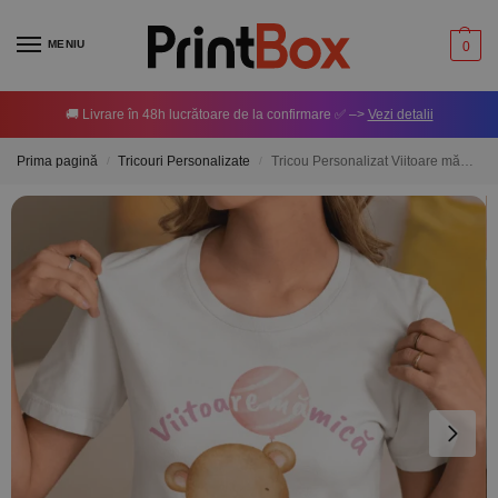
MENIU
0
🚚 Livrare în 48h lucrătoare de la confirmare ✅ –>
Vezi detalii
Prima pagină
Tricouri Personalizate
Tricou Personalizat Viitoare mămică de fetiță
/
/