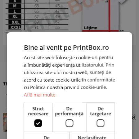
Bine ai venit pe PrintBox.ro
Acest site web folosește cookie-uri pentru
a îmbunătăți experiența utilizatorului. Prin
Recenzii
utilizarea site-ului nostru web, sunteți de
acord cu toate cookie-urile în conformitate
There are no reviews yet
cu Politica noastră privind cookie-urile.
Află mai multe
Adaugă o recenzie
Strict
De
De
necesare
performanță
targetare
Tricou Personalizat Viitoare mămică
de fetiță
De
Neclasificate