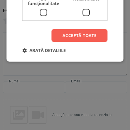
funcţionalitate
Evaluare
*
0/5
Scrie recenzia ta
ACCEPTĂ TOATE
ARATĂ DETALIILE
Nume
Email
Adaugă poze sau video la recenzia ta