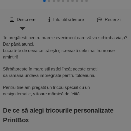
Descriere
Info util și livrare
Recenzii
Te pregătești pentru marele eveniment care vă va schimba viața?
Dar până atunci,
bucură-te de ceea ce trăiești și creează cele mai frumoase
amintiri!
Sărbătorește în mare stil astfel încât aceste emoții
să rămână undeva impregnate pentru totdeauna.
Pentru tine am pregătit un tricou special cu un
design tematic, viitoare mămică de fetiță.
De ce să alegi tricourile personalizate
PrintBox