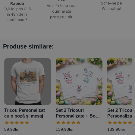
Rapidă​
Scrie-ne pe
Vezi în timp real
WhatsApp!
19,9 lei prin GLS
cum arată
în 48h de la
produsul tău
confirmare*
Produse similare:
Tricou Personalizat
Set 2 Tricouri
Set 2 Tricour
cu o poză și mesaj
Personalizate + Body
Personalizat
– Primul Paște Baby
– Primul Paș
Girl
Boy
59,90
lei
139,90
lei
139,90
lei