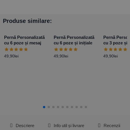
Produse similare:
Pernă Personalizată
Pernă Personalizată
Pernă Person
cu 6 poze și mesaj
cu 6 poze și inițiale
cu 3 poze și 
49,90
lei
49,90
lei
49,90
lei
Descriere
Info util și livrare
Recenzii