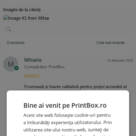
Imagini de la clienți
O recenzie
Mihaela
21 februarie 2025
Cumpărător PrintBox
Evaluat la
5
Frumoasă și foarte calitativă pentru prețul accesibil al
din 5
acesteia. Recomand cu drag♡♡
Bine ai venit pe PrintBox.ro
Acest site web folosește cookie-uri pentru
a îmbunătăți experiența utilizatorului. Prin
utilizarea site-ului nostru web, sunteți de