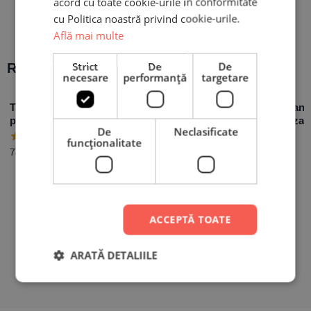
acord cu toate cookie-urile în conformitate
cu Politica noastră privind cookie-urile.
Află mai multe
Strict
De
De
Recomandări populare:
necesare
performanță
targetare
Tablou Personalizat
Tablou Canvas –
Sacoșă Canv
pentru Soț – cu o
Cartoon effect –
Personalizată
De
Neclasificate
poză și mesaj –
Personalizat cu o
– Mesaj pent
49,00
lei
funcţionalitate
30x40cm
poză – Diferite
74,90
lei
de la
99,90
lei
dimensiuni
ACCEPTĂ TOATE
ARATĂ DETALIILE