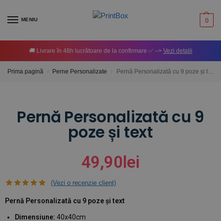
MENIU
0
🚚 Livrare în 48h lucrătoare de la confirmare ✅ –>
Vezi detalii
Prima pagină
Perne Personalizate
Pernă Personalizată cu 9 poze și text
/
/
Pernă Personalizată cu 9
poze și text
49,90
lei
(Vezi o recenzie client)
Pernă Personalizată cu 9 poze și text
Dimensiune:
40x40cm