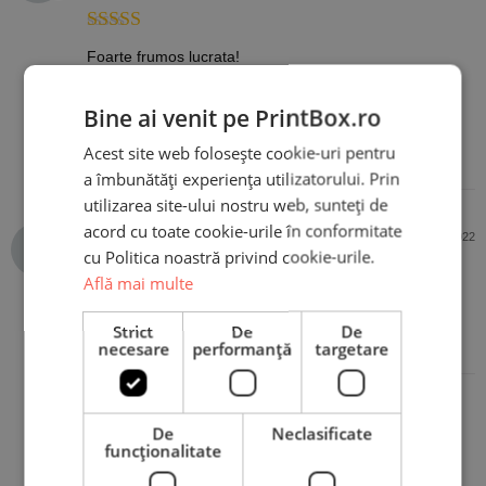
Evaluat la
5
Foarte frumos lucrata!
din 5
Bine ai venit pe PrintBox.ro
Acest site web folosește cookie-uri pentru
a îmbunătăți experiența utilizatorului. Prin
utilizarea site-ului nostru web, sunteți de
acord cu toate cookie-urile în conformitate
Melinda
7 decembrie 2022
cu Politica noastră privind cookie-urile.
Cumpărător PrintBox
Află mai multe
Evaluat la
5
Strict
De
De
Sunt foarte multumita.
din 5
necesare
performanță
targetare
De
Neclasificate
funcţionalitate