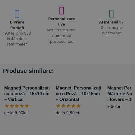
Personalizare
Livrare
Ai întrebări?
live
Rapidă​
Scrie-ne pe
Vezi în timp real
WhatsApp!
19,9 lei prin GLS
cum arată
în 48h de la
produsul tău
confirmare*
Produse similare:
Magneți Personalizați
Magneți Personalizați
Magnet Perso
cu o poză – 15×10 cm
cu o Poză – 10x15cm
Mărturie Nun
– Vertical
– Orizontal
Flowers – 1
9,90
lei
de la
9,90
lei
de la
9,90
lei