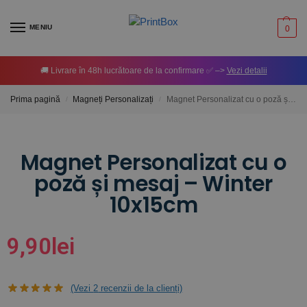
MENIU
0
🚚 Livrare în 48h lucrătoare de la confirmare ✅ –>
Vezi detalii
Prima pagină
Magneți Personalizați
Magnet Personalizat cu o poză și mesaj – Winter 10x15cm
/
/
Magnet Personalizat cu o
poză și mesaj – Winter
10x15cm
9,90
lei
(Vezi
2
recenzii de la clienți)