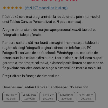
(Vezi
107
recenzii de la clienți)
Păstrează cele mai dragi amintiri la loc de cinste prin intermediul
unui Tablou Canvas Personalizat cu 9 poze și mesaj.
Alege o dimensiune de mai jos, apoi personalizează tabloul cu
fotografiile tale preferate.
Pentru o calitate cât mai bună a imaginii imprimate pe tablou, te
rugăm să alegi fotografii originale direct din telefon sau PC.
Fotografiile salvate de pe facebook, WhatsApp sau capturile de
ecran, sunt la o calitate diminuată, foarte slabă, astfel încât nu pot
garanta o imprimare calitativă, existând posibilitatea ca acestea să
fie pixelate mai ales dacă se alege o dimensiune mare a tabloului.
Prețul diferă în funcție de dimensiune.
Dimensiune Tablou Canvas Landscape
:
No selection
30x50cm
40x60cm
50x80cm
60x80cm
80x120cm
99.90lei
139.90lei
189.90lei
209.90lei
299.90lei