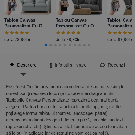
Tablou Canvas
Tablou Canvas
Tablou Canva
Personalizat Cu O
Personalizat Cu O
Personalizat
Poză Portret – Diferite
Poză Landscape –
Poză – Diferi
Dimensiuni
Diferite Dimensiuni
Dimensiuni
de la
79,90
lei
de la
79,90
lei
de la
69,90
lei
Descriere
Info util și livrare
Recenzii
Fie că ești în căutarea unui cadou deosebit sau pur și simplu
dorești să îți decorezi locuința cu cele mai dragi amintiri,
Tablourile Canvas Personalizate reprezintă cea mai bună
alegere! Partea bună este că ai foarte multe opțiuni și astfel
poți alege forma tabloului (portret, landscape, pătrat),
dimensiunea dar și design-ul (fie cu o poză, un colaj, un text
reprezentativ, etc). Știm că ai idei! Tocmai de aceea te invităm
să le pui în aplicare iar de restul ne vom ocupa noi :).