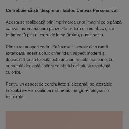
Ce trebuie să știi despre un Tablou Canvas Personalizat
Acesta se realizează prin imprimarea unor imagini pe o pânză
canvas asemănătoare pânzei de pictură din bumbac și se
înrămează pe un cadru de lemn (tratat), numit șasiu.
Pânza va acoperi cadrul fără a mai fi nevoie de o ramă
exterioară, acest lucru conferind un aspect modern și
deosebit. Pânza folosită este una dintre cele mai bune, cu
suprafață dedicată tipăririi ce oferă fidelitate și rezistență
culorilor.
Pentru un aspect de continuitate si eleganță, pe lateralele
tabloului se vor continua milimetric marginile fotografiilor
încadrate.