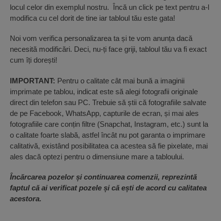
locul celor din exemplul nostru. Încă un click pe text pentru a-l
modifica cu cel dorit de tine iar tabloul tău este gata!
Noi vom verifica personalizarea ta și te vom anunța dacă
necesită modificări. Deci, nu-ți face griji, tabloul tău va fi exact
cum îți dorești!
IMPORTANT:
Pentru o calitate cât mai bună a imaginii
imprimate pe tablou, indicat este să alegi fotografii originale
direct din telefon sau PC. Trebuie să știi că fotografiile salvate
de pe Facebook, WhatsApp, capturile de ecran, și mai ales
fotografiile care conțin filtre (Snapchat, Instagram, etc.) sunt la
o calitate foarte slabă, astfel încât nu pot garanta o imprimare
calitativă, existând posibilitatea ca acestea să fie pixelate, mai
ales dacă optezi pentru o dimensiune mare a tabloului.
Încărcarea pozelor și continuarea comenzii, reprezintă
faptul că ai verificat pozele și că ești de acord cu calitatea
acestora.