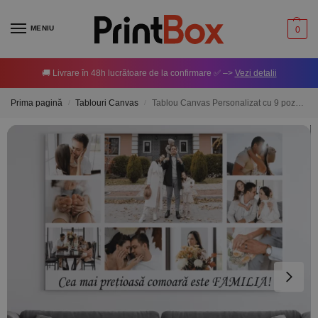
MENIU
0
🚚 Livrare în 48h lucrătoare de la confirmare ✅ –>
Vezi detalii
Prima pagină
Tablouri Canvas
Tablou Canvas Personalizat cu 9 poze și mesaj
/
/