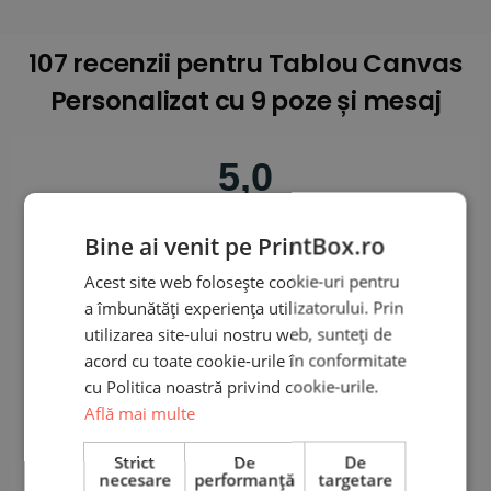
107 recenzii pentru
Tablou Canvas
Personalizat cu 9 poze și mesaj
5,0
Bine ai venit pe PrintBox.ro
Pe baza a 107 recenzii
Acest site web folosește cookie-uri pentru
Adaugă o recenzie
a îmbunătăți experiența utilizatorului. Prin
utilizarea site-ului nostru web, sunteți de
acord cu toate cookie-urile în conformitate
5 stele
99%
cu Politica noastră privind cookie-urile.
4 stele
0%
Află mai multe
3 stele
0%
2 stele
0%
Strict
De
De
necesare
performanță
targetare
1 stea
0%