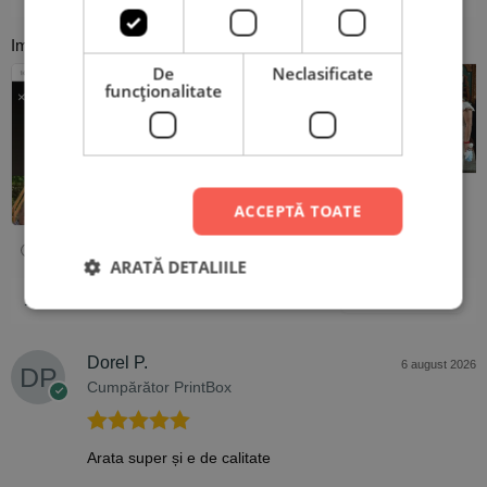
Imagini de la clienți
De
Neclasificate
funcţionalitate
ACCEPTĂ TOATE
ARATĂ DETALIILE
1-5 din 107 recenzii
Dorel P.
6 august 2026
Cumpărător PrintBox
Evaluat la
5
Arata super și e de calitate
din 5