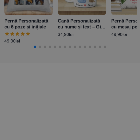
Pernă Personalizată
Cană Personalizată
Pernă Person
cu 6 poze și inițiale
cu nume și text – Girl
cu mesaj pen
and Dog M3
Mama
34,90
lei
49,90
lei
49,90
lei