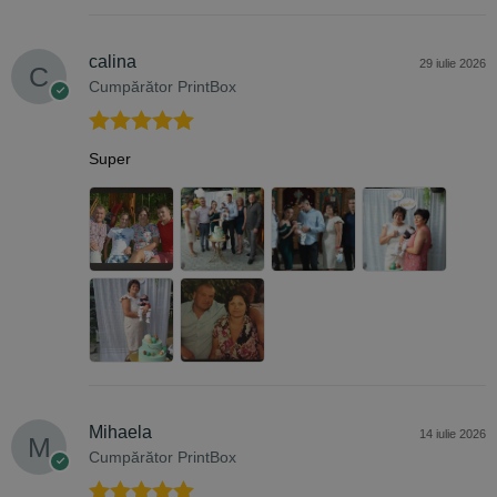
calina
29 iulie 2026
Cumpărător PrintBox
Evaluat la
5
Super
din 5
Mihaela
14 iulie 2026
Cumpărător PrintBox