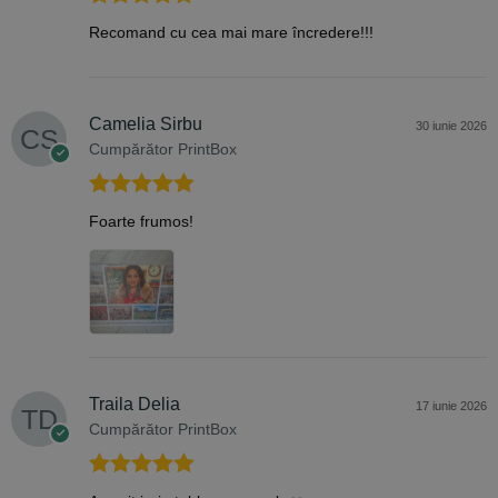
Evaluat la
5
Recomand cu cea mai mare încredere!!!
din 5
Camelia Sirbu
30 iunie 2026
Cumpărător PrintBox
Evaluat la
5
Foarte frumos!
din 5
Traila Delia
17 iunie 2026
Cumpărător PrintBox
Evaluat la
5