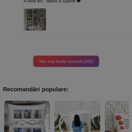
A venit ieri , tablou e superb ❤️
din 5
Vezi mai multe recenzii (102)
Recomandări populare: