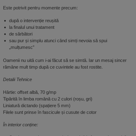
Este potrivit pentru momente precum:
după o intervenție reușită
la finalul unui tratament
de sărbători
sau pur și simplu atunci când simți nevoia să spui
„mulțumesc”
Oamenii nu uită cum i-ai făcut să se simtă. Iar un mesaj sincer
rămâne mult timp după ce cuvintele au fost rostite.
Detalii Tehnice
Hârtie: offset albă, 70 g/mp
Tipărită în limba română cu 2 culori (roșu, gri)
Liniatură dictando (spațiere 5 mm)
Filele sunt prinse în fascicule și cusute de cotor
În interior conține: