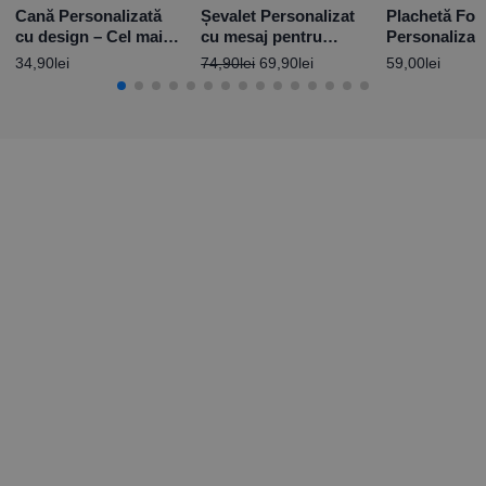
Cană Personalizată
Șevalet Personalizat
Plachetă Fot
cu design – Cel mai
cu mesaj pentru
Personalizat
bun fotograf
Educatoare
și mesaj pen
34,90
lei
74,90
lei
69,90
lei
59,00
lei
Educatoare