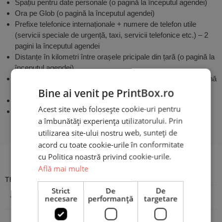
Spațiu pentru date personale (o pagină la începutul agendei)
Ora pe Glob (o pagină la începutul agendei)
Prefixe telefonice internaționale + numere de telefon utile
(servicii speciale de urgență, taxi, servicii telefonice etc.) – 2
pagini la începutul agendei
Distanțe în kilometri între orașele pricipale din țară (o pagină la
începutul agendei)
Unități de măsură și greutate + tabel de transformare (o pagină
la începutul agendei)
Bine ai venit pe PrintBox.ro
Pagini pentru agenda telefonică (la sfârșitul agendei)
Acest site web folosește cookie-uri pentru
Harta României pe ultima pagina și copertă
a îmbunătăți experiența utilizatorului. Prin
utilizarea site-ului nostru web, sunteți de
acord cu toate cookie-urile în conformitate
Recenzii
cu Politica noastră privind cookie-urile.
Află mai multe
There are no reviews yet
Strict
De
De
Adaugă o recenzie
necesare
performanță
targetare