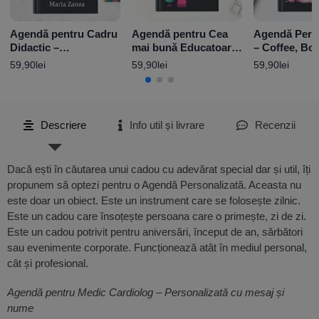
Agendă pentru Cadru
Agendă pentru Cea
Agendă Pers
Didactic –
mai bună Educatoare
– Coffee, Bo
Personalizată cu
– Personalizată cu
Repeat
59,90
lei
59,90
lei
59,90
lei
nume și mesaj
nume
Descriere
Info util și livrare
Recenzii
Dacă ești în căutarea unui cadou cu adevărat special dar și util, îți
propunem să optezi pentru o Agendă Personalizată. Aceasta nu
este doar un obiect. Este un instrument care se folosește zilnic.
Este un cadou care însoțește persoana care o primește, zi de zi.
Este un cadou potrivit pentru aniversări, început de an, sărbători
sau evenimente corporate. Funcționează atât în mediul personal,
cât și profesional.
Agendă pentru Medic Cardiolog – Personalizată cu mesaj și
nume