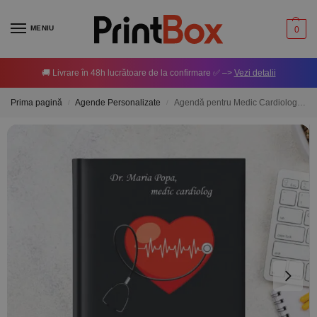
MENIU
0
🚚 Livrare în 48h lucrătoare de la confirmare ✅ –>
Vezi detalii
Prima pagină
Agende Personalizate
Agendă pentru Medic Cardiolog – Personalizată cu mesaj și nume
/
/