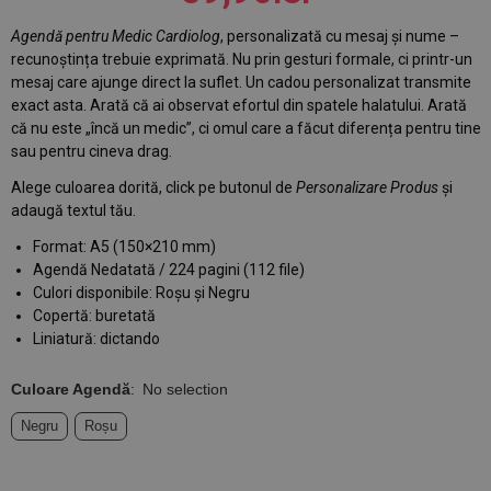
Agendă pentru Medic Cardiolog
, personalizată cu mesaj și nume –
recunoștința trebuie exprimată. Nu prin gesturi formale, ci printr-un
mesaj care ajunge direct la suflet. Un cadou personalizat transmite
exact asta. Arată că ai observat efortul din spatele halatului. Arată
că nu este „încă un medic”, ci omul care a făcut diferența pentru tine
sau pentru cineva drag.
Alege culoarea dorită, click pe butonul de
Personalizare Produs
și
adaugă textul tău.
Format: A5 (150×210 mm)
Agendă Nedatată / 224 pagini (112 file)
Culori disponibile: Roșu și Negru
Copertă: buretată
Liniatură: dictando
Culoare Agendă
:
No selection
Negru
Roșu