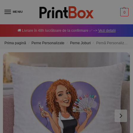
MENIU
0
🚚 Livrare în 48h lucrătoare de la confirmare ✅ –>
Vezi detalii
Prima pagină
Perne Personalizate
Perne Joburi
Pernă Personalizată cu text – Nails
/
/
/