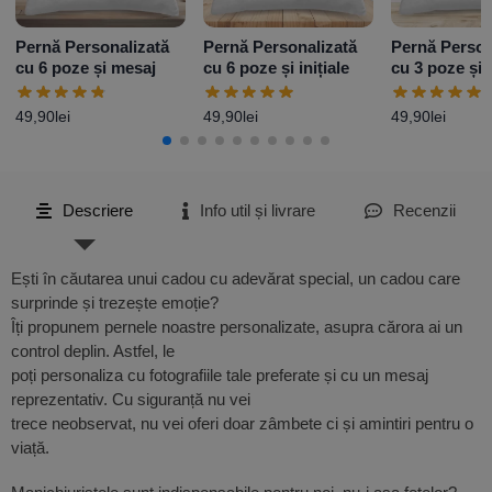
Pernă Personalizată
Pernă Personalizată
Pernă Person
cu 6 poze și mesaj
cu 6 poze și inițiale
cu 3 poze și 
49,90
lei
49,90
lei
49,90
lei
Descriere
Info util și livrare
Recenzii
Ești în căutarea unui cadou cu adevărat special, un cadou care
surprinde și trezește emoție?
Îți propunem pernele noastre personalizate, asupra cărora ai un
control deplin. Astfel, le
poți personaliza cu fotografiile tale preferate și cu un mesaj
reprezentativ. Cu siguranță nu vei
trece neobservat, nu vei oferi doar zâmbete ci și amintiri pentru o
viață.