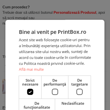
Cum procedez?
Trebuie doar să utilizezi butonul
Personalizează Produsul
, apoi
să scrii mesajul sau
numele dorit pentru un plus de autenticitate. Atât de simplu!
Bine ai venit pe PrintBox.ro
Acest site web folosește cookie-uri pentru
Recenzii
a îmbunătăți experiența utilizatorului. Prin
utilizarea site-ului nostru web, sunteți de
There are no reviews yet
acord cu toate cookie-urile în conformitate
cu Politica noastră privind cookie-urile.
Adaugă o recenzie
Află mai multe
Strict
De
De
necesare
performanță
targetare
Pernă Personalizată cu text - Nails
De
Neclasificate
funcţionalitate
Evaluare
*