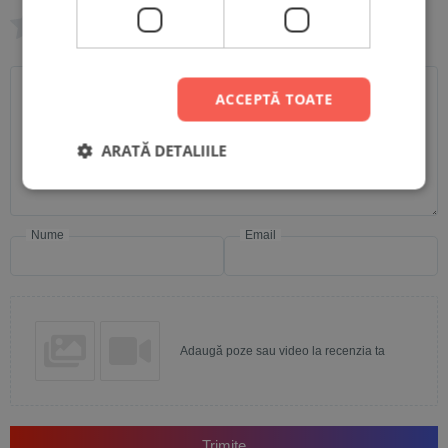
0/5
Scrie recenzia ta
ACCEPTĂ TOATE
ARATĂ DETALIILE
Nume
Email
Adaugă poze sau video la recenzia ta
Trimite