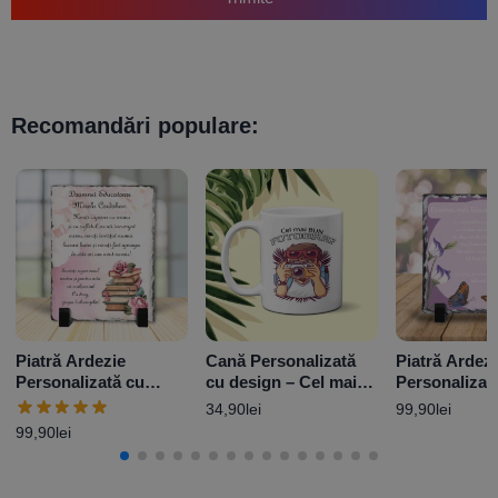
Recomandări populare:
Piatră Ardezie
Cană Personalizată
Piatră Ardezi
Personalizată cu
cu design – Cel mai
Personalizat
mesaj – Gânduri
bun fotograf
mesaj pentru
34,90
lei
99,90
lei
pentru Educatoare
Educatoare
99,90
lei