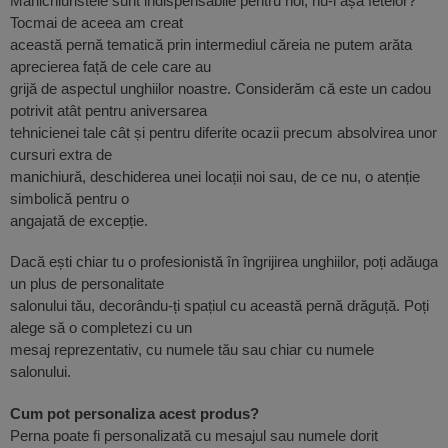
Manichiuristele sunt indispensabile pentru noi, nu-i așa fetelor?
Tocmai de aceea am creat
această pernă tematică prin intermediul căreia ne putem arăta
aprecierea față de cele care au
grijă de aspectul unghiilor noastre. Considerăm că este un cadou
potrivit atât pentru aniversarea
tehnicienei tale cât și pentru diferite ocazii precum absolvirea unor
cursuri extra de
manichiură, deschiderea unei locații noi sau, de ce nu, o atenție
simbolică pentru o
angajată de excepție.
Dacă ești chiar tu o profesionistă în îngrijirea unghiilor, poți adăuga
un plus de personalitate
salonului tău, decorându-ți spațiul cu această pernă drăguță. Poți
alege să o completezi cu un
mesaj reprezentativ, cu numele tău sau chiar cu numele
salonului.
Cum pot personaliza acest produs?
Perna poate fi personalizată cu mesajul sau numele dorit