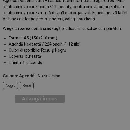
Agendă Personalizată – Lashes Technician, este alegerea potrivită
pentru cineva care lucrează în beauty, pentru cineva organizat sau
pentru cineva care vrea să devină mai organizat. Funcționează la fel
de bine ca atenție pentru prieteni, colegi sau clienți.
Alege culoarea dorită și adaugă produsul în coșul de cumpărături.
Format: A5 (150×210 mm)
Agendă Nedatată / 224 pagini (112 file)
Culori disponibile: Roșu și Negru
Copertă: buretată
Liniatură: dictando
Culoare Agendă
:
No selection
Negru
Roșu
Adaugă în coș