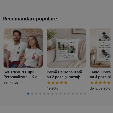
Recomandări populare:
Set Tricouri Cuplu
Pernă Personalizată
Tablou Perso
Personalizate – K and
cu 2 poze și mesaj:
cu 4 poze și 
Q
„Te Iubesc”
115,90
lei
49,90
lei
de la
59,90
lei