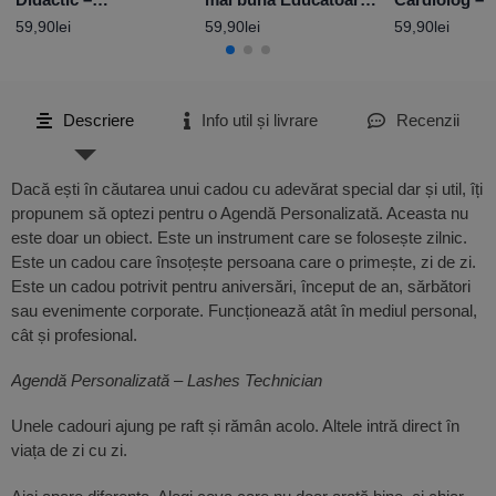
Personalizată cu
– Personalizată cu
Personalizat
59,90
lei
59,90
lei
59,90
lei
nume și mesaj
nume
mesaj și nu
Descriere
Info util și livrare
Recenzii
Dacă ești în căutarea unui cadou cu adevărat special dar și util, îți
propunem să optezi pentru o Agendă Personalizată. Aceasta nu
este doar un obiect. Este un instrument care se folosește zilnic.
Este un cadou care însoțește persoana care o primește, zi de zi.
Este un cadou potrivit pentru aniversări, început de an, sărbători
sau evenimente corporate. Funcționează atât în mediul personal,
cât și profesional.
Agendă Personalizată – Lashes Technician
Unele cadouri ajung pe raft și rămân acolo. Altele intră direct în
viața de zi cu zi.