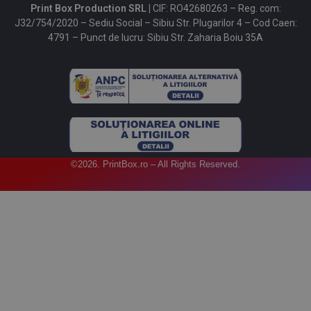
Print Box Production SRL |
CIF: RO42680263 – Reg. com:
J32/754/2020 – Sediu Social – Sibiu Str. Plugarilor 4 – Cod Caen:
4791 – Punct de lucru: Sibiu Str. Zaharia Boiu 35A
©2026. PrintBox.ro – All Rights Reserved.