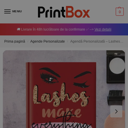
MENIU
0
🚚 Livrare în 48h lucrătoare de la confirmare ✅ –>
Vezi detalii
Prima pagină
Agende Personalizate
Agendă Personalizată – Lashes Technician
/
/