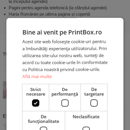
la începutul agendei)
Pagini pentru agenda telefonică (la sfârșitul agendei)
Harta României pe ultima pagina și copertă
Bine ai venit pe PrintBox.ro
Recenzii
Acest site web folosește cookie-uri pentru
a îmbunătăți experiența utilizatorului. Prin
There are no reviews yet
utilizarea site-ului nostru web, sunteți de
acord cu toate cookie-urile în conformitate
Adaugă o recenzie
cu Politica noastră privind cookie-urile.
Află mai multe
Agendă Personalizată – Lashes
Strict
De
De
necesare
performanță
targetare
Technician
De
Neclasificate
Evaluare
*
funcţionalitate
0/5