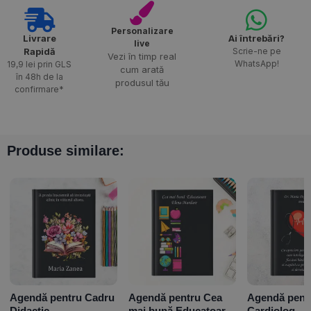
Personalizare
Livrare
Ai întrebări?
live
Rapidă​
Scrie-ne pe
Vezi în timp real
WhatsApp!
19,9 lei prin GLS
cum arată
în 48h de la
produsul tău
confirmare*
Produse similare:
Agendă pentru Cadru
Agendă pentru Cea
Agendă pent
Didactic –
mai bună Educatoare
Cardiolog –