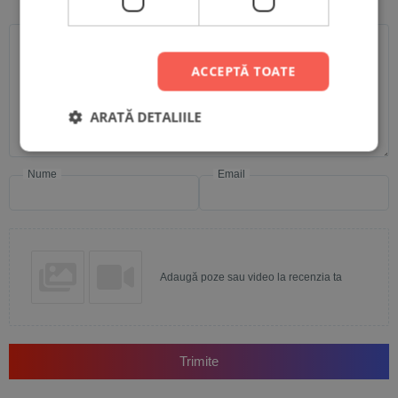
Scrie recenzia ta
ACCEPTĂ TOATE
ARATĂ DETALIILE
Nume
Email
Adaugă poze sau video la recenzia ta
Trimite