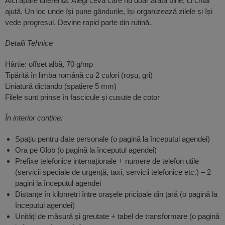
Aici apare diferența. Alegi ceva care nu doar arată bine, ci chiar
ajută. Un loc unde își pune gândurile, își organizează zilele și își
vede progresul. Devine rapid parte din rutină.
Detalii Tehnice
Hârtie: offset albă, 70 g/mp
Tipărită în limba română cu 2 culori (roșu, gri)
Liniatură dictando (spațiere 5 mm)
Filele sunt prinse în fascicule și cusute de cotor
În interior conține:
Spațiu pentru date personale (o pagină la începutul agendei)
Ora pe Glob (o pagină la începutul agendei)
Prefixe telefonice internaționale + numere de telefon utile
(servicii speciale de urgență, taxi, servicii telefonice etc.) – 2
pagini la începutul agendei
Distanțe în kilometri între orașele pricipale din țară (o pagină la
începutul agendei)
Unități de măsură și greutate + tabel de transformare (o pagină