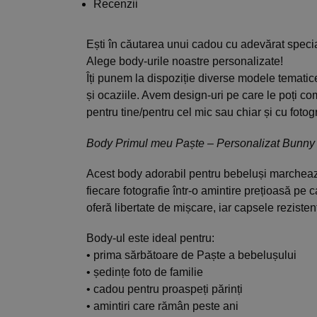
Recenzii
Ești în căutarea unui cadou cu adevărat specia
Alege body-urile noastre personalizate!
Îți punem la dispoziție diverse modele tematice
și ocaziile. Avem design-uri pe care le poți co
pentru tine/pentru cel mic sau chiar și cu fotogr
Body Primul meu Paște – Personalizat Bunny
Acest body adorabil pentru bebeluși marcheaz
fiecare fotografie într-o amintire prețioasă pe 
oferă libertate de mișcare, iar capsele reziste
Body-ul este ideal pentru:
• prima sărbătoare de Paște a bebelușului
• ședințe foto de familie
• cadou pentru proaspeți părinți
• amintiri care rămân peste ani