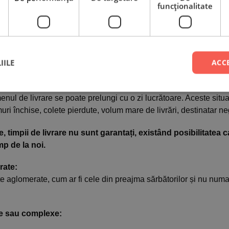
funcţionalitate
tă și confirmată luni va pleca de la noi marți și va ajunge mier
te și confirmate joi vor pleca vineri și vor ajunge luni.
te vineri, sâmbătă și duminică vor pleca luni/marti și vor ajung
IILE
ACC
ii în care, din motive independente de noi, GLS să nu reușească
menul de livrare se poate prelungi cu o zi lucrătoare. Aceste situa
uri închise, colete pierdute, volum mare de livrări, destinatar ne
, timpii de livrare nu sunt garantați, existând posibilitatea
mp de la noi.
rate:
te aglomerate, cum ar fi cele din preajma sărbătorilor și nu numai
e sau complexe: