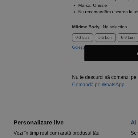
Marcă: Onesie
Nu recomandăm uscarea la usc
Mărime Body
:
No selection
0-3 Luni
3-6 Luni
6-9 Luni
Golește
Nu te descurci să comanzi pe 
Comandă pe WhatsApp
Personalizare live
Ai
Vezi în timp real cum arată produsul tău
Scr