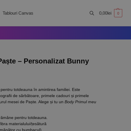
Tablouri Canvas
0,00
lei
0
Caută
aște – Personalizat Bunny
pentru totdeauna în amintirea familiei. Este
ografii de sărbătoare, primele cadouri și primele
rul mesei de Paște. Alege și tu un
Body Primul meu
 rămâne pentru totdeauna.
fibra materialului/țesătură
semănător cu bumbacul)