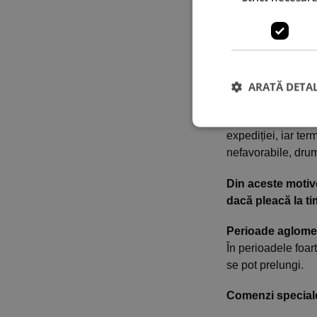
Exemple:
O comandă plasa
Comenzile plasa
Comenzile plasa
ARATĂ DETAL
Excepții:
Pot exista situaț
expediției, iar ter
nefavorabile, drum
Din aceste motive
dacă pleacă la ti
Perioade aglome
În perioadele foar
se pot prelungi.
Comenzi special