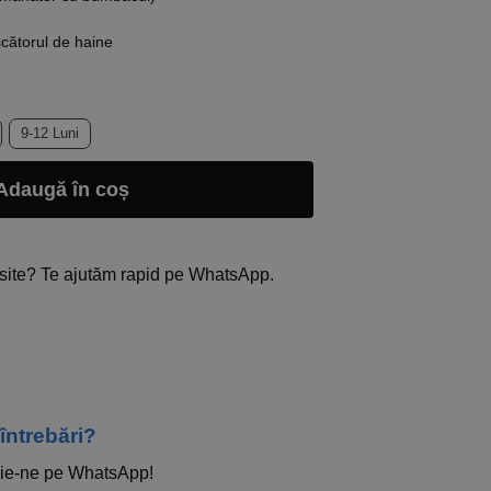
ătorul de haine
9-12 Luni
Adaugă în coș
site? Te ajutăm rapid pe WhatsApp.
 întrebări?
ie-ne pe WhatsApp!