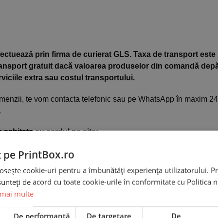
ectuează prin firma de curierat GLS. Taxa de transport este 
ansport gratuit dacă valoarea produselor din comandă depășeș
viciile extra sau costul transportului.
enzii, te vom contacta telefonic sau pe WhatsApp în maxim 24 d
.
achitate cu cardul pe site:
timpul de livrare prin email, după care comanda ta va fi procesată
t pe PrintBox.ro
osește cookie-uri pentru a îmbunătăți experiența utilizatorului. Pri
unteți de acord cu toate cookie-urile în conformitate cu Politica 
unt expediate în ziua lucrătoare următoare confirmării.
Peste 9
 mai multe
mătoare expediției.
Astfel, majoritatea comenzilor sunt livrate
e
De performanță
De targetare
De