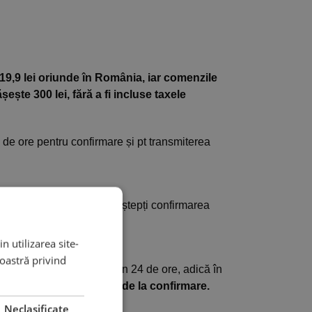
19,9 lei oriunde în România, iar comenzile
te 300 lei, fără a fi incluse taxele
e ore pentru confirmare și pt transmiterea
 fără a mai fi nevoie să aștepți confirmarea
n utilizarea site-
noastră privind
0%
dintre comenzi ajung în 24 de ore, adică în
 în 48 de ore lucrătoare de la confirmare.
Neclasificate