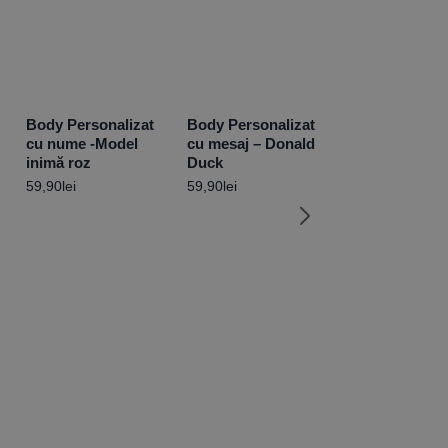
Body Personalizat
Body Personalizat
cu nume -Model
cu mesaj – Donald
inimă roz
Duck
59,90
lei
59,90
lei
Body Personal
Aici eu sunt ș
59,90
lei