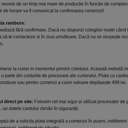
nevoie de un timp mai mare de producție în funcție de complexi
 de livrare va fi comunicat la confirmarea comenzii!
ata ramburs:
ediază fără confirmare. Dacă nu răspunzi colegilor noștri când t
a să te contacteze și în ziua următoare. Dacă nu se reușește nic
s.
merar la curier in momentul primirii coletului. Această metodă i
 o parte din costurile de procesare ale curierului. Plata cu card
produse sau pentru comenzi a caror valoare depășește 499 lei, 
.
l direct pe site:
Folosim cel mai sigur și utilizat procesator de 
, iar datele cardului rămân în siguranță.
tul de a solicita plata integrală a comenzii în avans, indiferent
menzii, indiferent de situație.