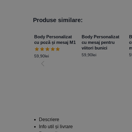
Produse similare:
Body Personalizat
Body Personalizat
B
cu poză și mesaj M1
cu mesaj pentru
c
viitori bunici
m
59,90
lei
5
59,90
lei
Descriere
Info util și livrare