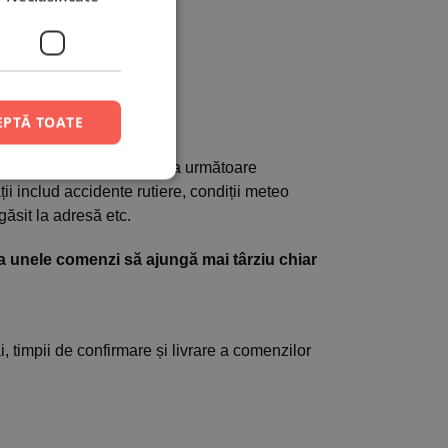
curi.
e marți/miercuri.
EPTĂ TOATE
 să livreze comanda în ziua următoare
ții includ accidente rutiere, condiții meteo
găsit la adresă etc.
 ca unele comenzi să ajungă mai târziu chiar
, timpii de confirmare și livrare a comenzilor