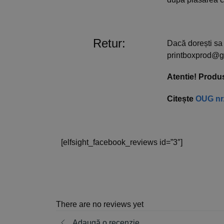
Retur:
Dacă dorești sa 
printboxprod@g
Atentie! Produs
Citește
OUG nr.
[elfsight_facebook_reviews id=”3″]
There are no reviews yet
Adaugă o recenzie