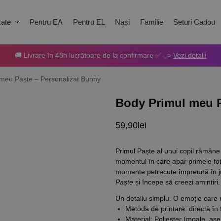
zate
Pentru EA
Pentru EL
Nași
Familie
Seturi Cadou
🚚 Livrare în 48h lucrătoare de la confirmare ✅ –>
Vezi detalii
meu Paște – Personalizat Bunny
Body Primul meu P
59,90
lei
Primul Paște al unui copil rămâne 
momentul în care apar primele fot
momente petrecute împreună în ju
Paște
și începe să creezi amintiri.
Un detaliu simplu. O emoție care
Metoda de printare: directă în 
Material: Poliester (moale, a