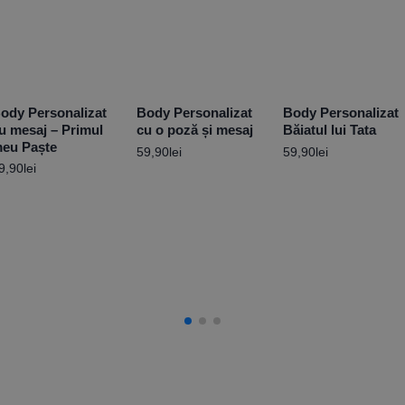
ody Personalizat
Body Personalizat
Body Personalizat
u mesaj – Primul
cu o poză și mesaj
Băiatul lui Tata
eu Paște
59,90
lei
59,90
lei
9,90
lei