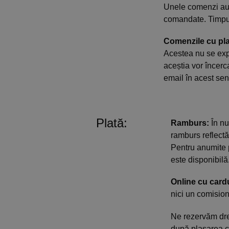
Unele comenzi au 
comandate. Timpul
Comenzile cu pl
Acestea nu se exp
aceștia vor încerc
email în acest sen
Plată:
Ramburs:
În nu
ramburs reflectă
Pentru anumite 
este disponibilă
Online cu cardu
nici un comision
Ne rezervăm drep
după plasarea co