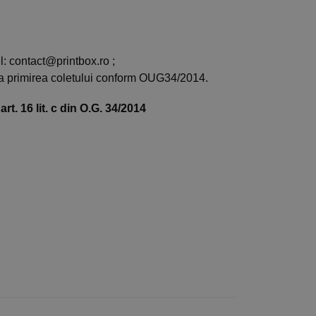
l: contact@printbox.ro ;
la primirea coletului conform OUG34/2014.
t. 16 lit. c din O.G. 34/2014