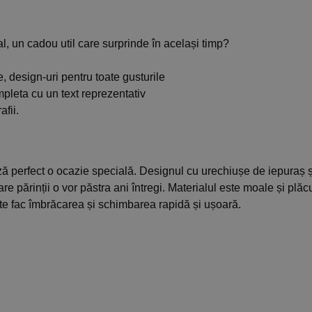
l, un cadou util care surprinde în același timp?
, design-uri pentru toate gusturile
mpleta cu un text reprezentativ
afii.
ă perfect o ocazie specială. Designul cu urechiușe de iepuraș 
care părinții o vor păstra ani întregi. Materialul este moale și plă
nte fac îmbrăcarea și schimbarea rapidă și ușoară.