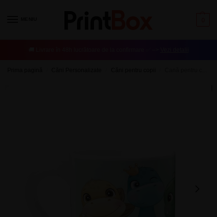
MENIU
0
🚚 Livrare în 48h lucrătoare de la confirmare ✅ –>
Vezi detalii
Prima pagină
Căni Personalizate
Căni pentru copii
Cană pentru copii personalizată cu nume – Dinozauri
/
/
/