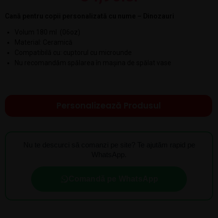
Cană pentru copii personalizată cu nume – Dinozauri
Volum 180 ml (06oz)
Material: Ceramică
Compatibilă cu: cuptorul cu microunde
Nu recomandăm spălarea în mașina de spălat vase
Personalizează Produsul
Nu te descurci să comanzi pe site? Te ajutăm rapid pe
WhatsApp.
Comandă pe WhatsApp