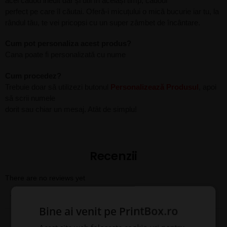
acel cadou inedit dar și util în același timp, cadoul
perfect pe care îl căutai. Oferă-i micuțului o mică bucurie iar tu, la
rândul tău, te vei pricopsi cu un super zâmbet de încântare.
Cum pot personaliza acest produs?
Cana poate fi personalizată cu nume
Cum procedez?
Trebuie doar să utilizezi butonul
Personalizează Produsul
, apoi
să scrii numele
dorit sau chiar un mesaj. Atât de simplu!
Recenzii
There are no reviews yet
Adaugă o recenzie
Bine ai venit pe PrintBox.ro