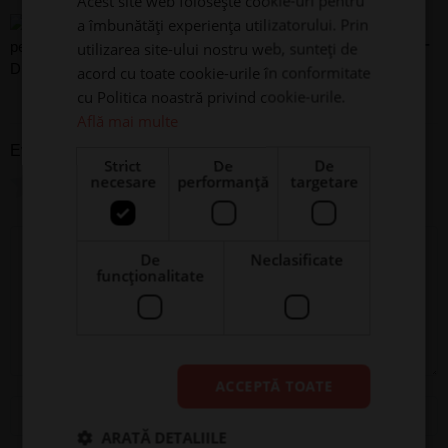
Acest site web folosește cookie-uri pentru
Cană pentru copii
a îmbunătăți experiența utilizatorului. Prin
personalizată cu nume -
utilizarea site-ului nostru web, sunteți de
acord cu toate cookie-urile în conformitate
Dinozauri
cu Politica noastră privind cookie-urile.
Află mai multe
Evaluare
*
Strict
De
De
necesare
performanță
targetare
0/5
Scrie recenzia ta
De
Neclasificate
funcţionalitate
ACCEPTĂ TOATE
Nume
Email
ARATĂ DETALIILE