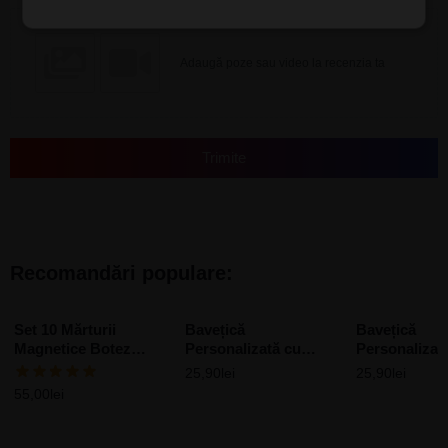
Adaugă poze sau video la recenzia ta
Trimite
Recomandări populare:
Set 10 Mărturii
Bavețică
Bavețică
Magnetice Botez
Personalizată cu
Personalizat
Personalizate Minnie
design – Bunica a fost
design – Hob
25,90
lei
25,90
lei
aici!
55,00
lei