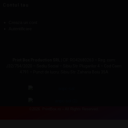
Contul tau
Creaza un cont
Autentificare
Print Box Production SRL |
CIF: RO42680263 – Reg. com:
J32/754/2020 – Sediu Social – Sibiu Str. Plugarilor 4 – Cod Caen:
4791 – Punct de lucru: Sibiu Str. Zaharia Boiu 35A
©2026. PrintBox.ro – All Rights Reserved.