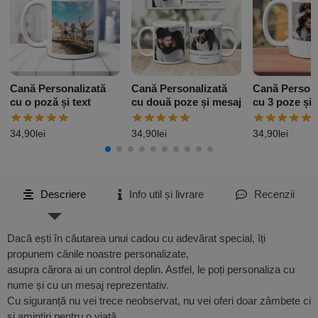
Cană Personalizată
Cană Personalizată
Cană Persona
cu o poză și text
cu două poze și mesaj
cu 3 poze și 
Model 2
34,90
lei
34,90
lei
34,90
lei
Descriere
Info util și livrare
Recenzii
Dacă ești în căutarea unui cadou cu adevărat special, îți
propunem cănile noastre personalizate,
asupra cărora ai un control deplin. Astfel, le poți personaliza cu
nume și cu un mesaj reprezentativ.
Cu siguranță nu vei trece neobservat, nu vei oferi doar zâmbete ci
și amintiri pentru o viață.