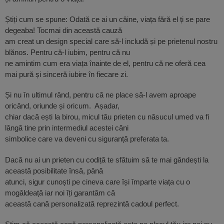
Știți cum se spune: Odată ce ai un câine, viața fără el ți se pare
degeaba! Tocmai din această cauză
am creat un design special care să-l includă și pe prietenul nostru
blănos. Pentru că-l iubim, pentru că nu
ne amintim cum era viața înainte de el, pentru că ne oferă cea
mai pură și sinceră iubire în fiecare zi.
Și nu în ultimul rând, pentru că ne place să-l avem aproape
oricând, oriunde și oricum. Așadar,
chiar dacă ești la birou, micul tău prieten cu năsucul umed va fi
lângă tine prin intermediul acestei căni
simbolice care va deveni cu siguranță preferata ta.
Dacă nu ai un prieten cu codiță te sfătuim să te mai gândești la
această posibilitate însă, până
atunci, sigur cunoști pe cineva care își împarte viața cu o
mogâldeață iar noi îți garantăm că
această cană personalizată reprezintă cadoul perfect.