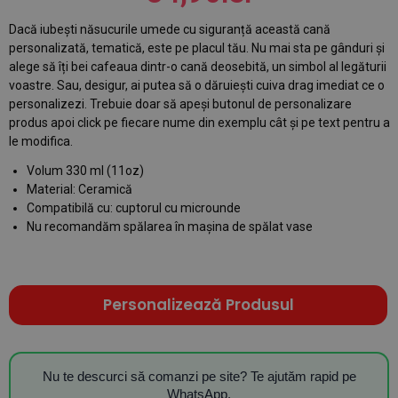
Dacă iubești năsucurile umede cu siguranță această cană
personalizată, tematică, este pe placul tău. Nu mai sta pe gânduri și
alege să îți bei cafeaua dintr-o cană deosebită, un simbol al legăturii
voastre. Sau, desigur, ai putea să o dăruiești cuiva drag imediat ce o
personalizezi. Trebuie doar să apeși butonul de personalizare
produs apoi click pe fiecare nume din exemplu cât și pe text pentru a
le modifica.
Volum 330 ml (11oz)
Material: Ceramică
Compatibilă cu: cuptorul cu microunde
Nu recomandăm spălarea în mașina de spălat vase
Personalizează Produsul
Nu te descurci să comanzi pe site? Te ajutăm rapid pe
WhatsApp.