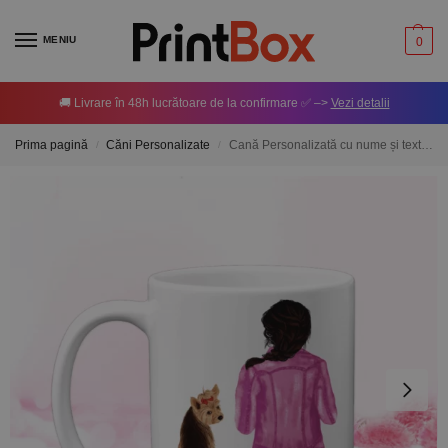
MENIU
0
🚚 Livrare în 48h lucrătoare de la confirmare ✅ –>
Vezi detalii
Prima pagină
Căni Personalizate
Cană Personalizată cu nume și text – Girl and Dog M5
/
/