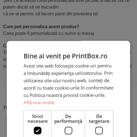
Știm că această cană personalizată este pe placul tău iar noi nu
putem decât să ne bucurăm
că ne-ai permis să facem parte din povestea ta!
Cum pot personaliza acest produs?
Cana poate fi personalizată cu nume și mesaj
Cum procedez?
Trebuie doar să utilizezi butonul
Personalizează Produsul
, apoi
Bine ai venit pe PrintBox.ro
să scrii mesajul dorit
Acest site web folosește cookie-uri pentru
și cele două nume pentru un plus de autenticitate. Atât de simplu!
a îmbunătăți experiența utilizatorului. Prin
utilizarea site-ului nostru web, sunteți de
acord cu toate cookie-urile în conformitate
Recenzii
cu Politica noastră privind cookie-urile.
Află mai multe
There are no reviews yet
Strict
De
De
Adaugă o recenzie
necesare
performanță
targetare