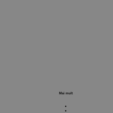
Mai mult
Verifică status comandă
Politica de confidențialit
Contact
Politica de Cookies