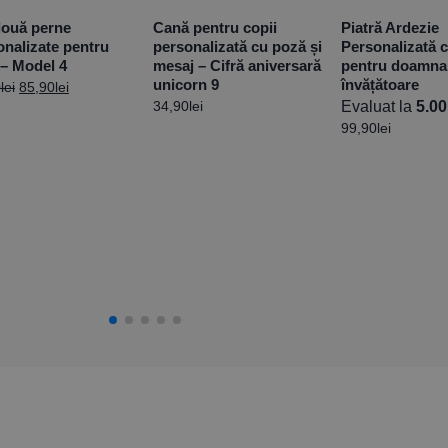
două perne
Cană pentru copii
Piatră Ardezie
onalizate pentru
personalizată cu poză și
Personalizată 
 – Model 4
mesaj – Cifră aniversară
pentru doamna
unicorn 9
învățătoare
0
lei
85,90
lei
34,90
lei
Evaluat la
5.00
99,90
lei