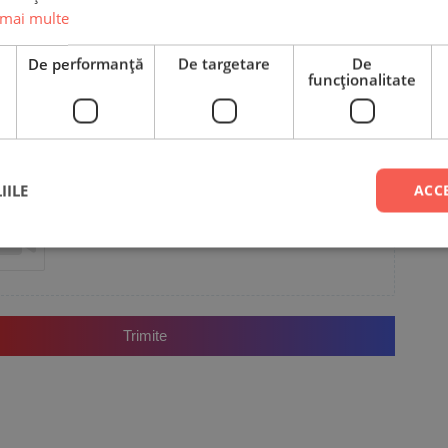
 mai multe
e
De performanță
De targetare
De
funcţionalitate
Email
IILE
ACC
Adaugă poze sau video la recenzia ta
Trimite