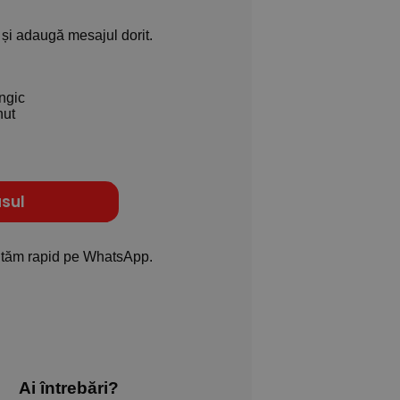
și adaugă mesajul dorit.
ungic
nut
sul
jutăm rapid pe WhatsApp.
Ai întrebări?