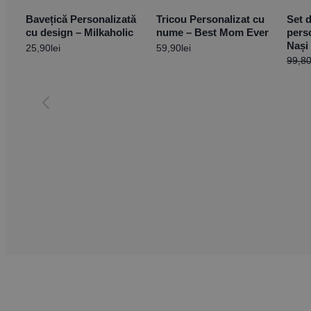
Bavețică Personalizată
Tricou Personalizat cu
Set 
cu design – Milkaholic
nume – Best Mom Ever
pers
Nași
25,90
lei
59,90
lei
99,8