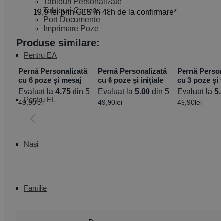
Tablouri Personalizate
Tablouri Canvas
19,9 lei prin GLS în 48h de la confirmare*
Port Documente
Imprimare Poze
Produse similare:
Pentru EA
Pernă Personalizată
Pernă Personalizată
Pernă Person
cu 6 poze și mesaj
cu 6 poze și inițiale
cu 3 poze și 
Evaluat la
4.75
din 5
Evaluat la
5.00
din 5
Evaluat la
5
Pentru EL
49,90
lei
49,90
lei
49,90
lei
Nași
Familie