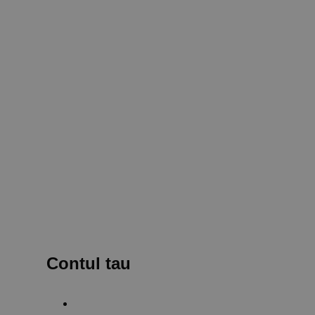
Contul tau
ate
Creaza un cont