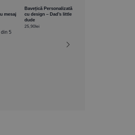
Bavețică Personalizată
cu mesaj
cu design – Dad’s little
dude
25,90
lei
din 5
Tricou pentru copii
personalizat – Cel mai
iubit dintre pământeni
Evaluat la
5.00
din 5
49,90
lei