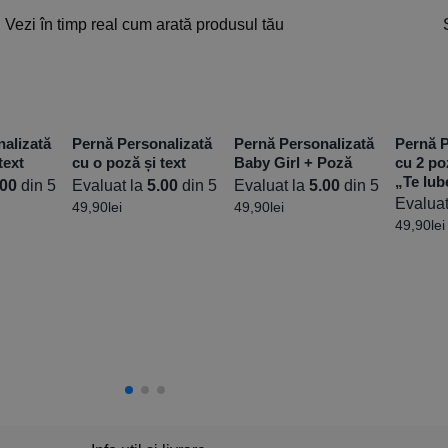
Vezi în timp real cum arată produsul tău
alizată
Pernă Personalizată
Pernă Personalizată
Pernă P
text
cu o poză și text
Baby Girl + Poză
cu 2 po
„Te Iub
.00
din 5
Evaluat la
5.00
din 5
Evaluat la
5.00
din 5
Evaluat
49,90
lei
49,90
lei
49,90
lei