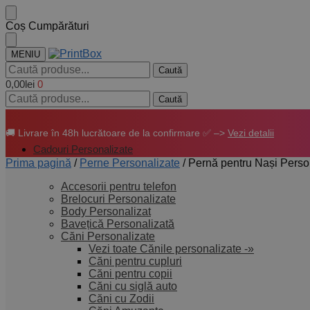
Coș Cumpărături
MENIU
Caută
0,00
lei
0
Caută
🚚 Livrare în 48h lucrătoare de la confirmare ✅ –>
Vezi detalii
Cadouri Personalizate
Prima pagină
/
Perne Personalizate
/
Pernă pentru Nași Perso
Accesorii pentru telefon
Brelocuri Personalizate
Body Personalizat
Bavețică Personalizată
Căni Personalizate
Vezi toate Cănile personalizate -»
Căni pentru cupluri
Căni pentru copii
Căni cu siglă auto
Căni cu Zodii