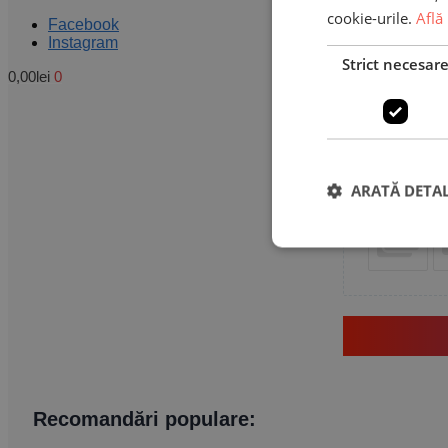
cookie-urile.
Află
Facebook
Instagram
Strict necesar
0,00
lei
0
Nume
ARATĂ DETAL
Recomandări populare: