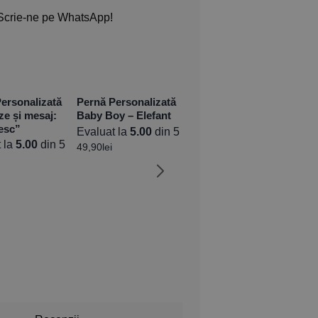
Scrie-ne pe WhatsApp!
ersonalizată
Pernă Personalizată
ze și mesaj:
Baby Boy – Elefant
esc”
Evaluat la
5.00
din 5
 la
5.00
din 5
49,90
lei
Pernă Personalizată
Pe
Baby Boy + Poză
cu
Lo
Evaluat la
5.00
din 5
Ev
49,90
lei
49