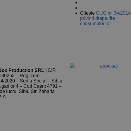
Informații livrare și retur
Termeni și condiții
ANPC
Citește
OUG nr. 34/2014
privind drepturile
consumatorilor
 Box Production SRL |
CIF:
80263 – Reg. com:
4/2020 – Sediu Social – Sibiu
lugarilor 4 – Cod Caen: 4791 –
de lucru: Sibiu Str. Zaharia
35A