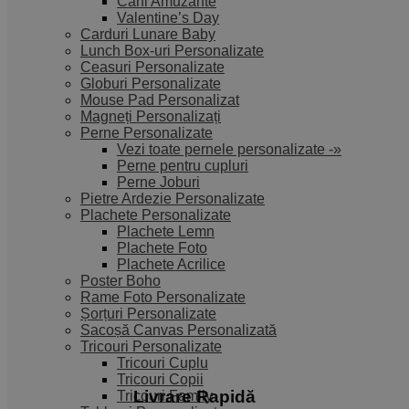
Căni Amuzante
Valentine’s Day
Carduri Lunare Baby
Lunch Box-uri Personalizate
Ceasuri Personalizate
Globuri Personalizate
Mouse Pad Personalizat
Magneți Personalizați
Perne Personalizate
Vezi toate pernele personalizate -»
Perne pentru cupluri
Perne Joburi
Pietre Ardezie Personalizate
Plachete Personalizate
Plachete Lemn
Plachete Foto
Plachete Acrilice
Poster Boho
Rame Foto Personalizate
Șorțuri Personalizate
Sacoșă Canvas Personalizată
Tricouri Personalizate
Tricouri Cuplu
Tricouri Copii
Livrare Rapidă​
Tricouri Family