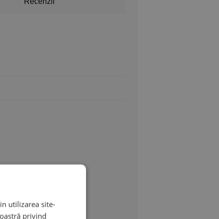
Recenzii
n utilizarea site-
noastră privind