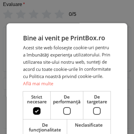
Evaluare
*
0/5
Scrie recenzia ta
Bine ai venit pe PrintBox.ro
Acest site web folosește cookie-uri pentru
a îmbunătăți experiența utilizatorului. Prin
utilizarea site-ului nostru web, sunteți de
acord cu toate cookie-urile în conformitate
cu Politica noastră privind cookie-urile.
Nume
Email
Află mai multe
Strict
De
De
necesare
performanță
targetare
Adaugă poze sau video la recenzia ta
De
Neclasificate
funcţionalitate