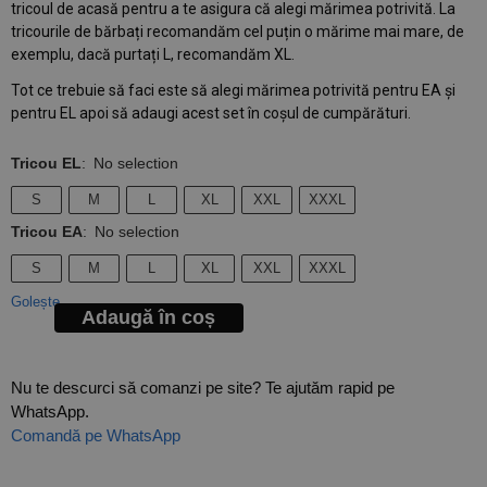
tricoul de acasă pentru a te asigura că alegi mărimea potrivită. La
tricourile de bărbați recomandăm cel puțin o mărime mai mare, de
exemplu, dacă purtați L, recomandăm XL.
Tot ce trebuie să faci este să alegi mărimea potrivită pentru EA și
pentru EL apoi să adaugi acest set în coșul de cumpărături.
Tricou EL
:
No selection
S
M
L
XL
XXL
XXXL
Tricou EA
:
No selection
S
M
L
XL
XXL
XXXL
Golește
Adaugă în coș
Nu te descurci să comanzi pe site? Te ajutăm rapid pe
WhatsApp.
Comandă pe WhatsApp