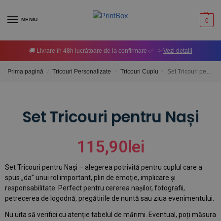
MENIU
0
🚚 Livrare în 48h lucrătoare de la confirmare ✅ –>
Vezi detalii
Prima pagină
Tricouri Personalizate
Tricouri Cuplu
Set Tricouri pentru Nași
/
/
/
Set Tricouri pentru Nași
115,90
lei
Set Tricouri pentru Nași – alegerea potrivită pentru cuplul care a
spus „da” unui rol important, plin de emoție, implicare și
responsabilitate. Perfect pentru cererea nașilor, fotografii,
petrecerea de logodnă, pregătirile de nuntă sau ziua evenimentului.
Nu uita să verifici cu atenție tabelul de mărimi. Eventual, poți măsura