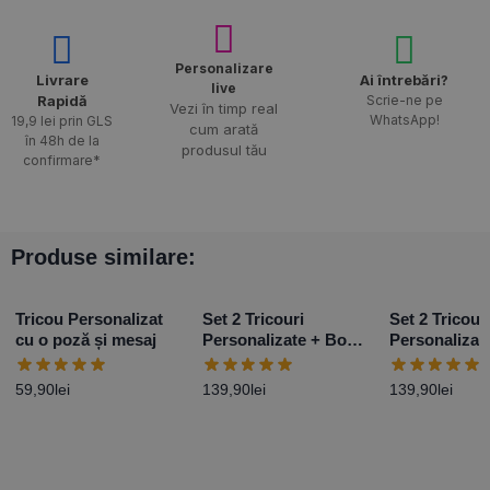
Personalizare
Livrare
Ai întrebări?
live
Rapidă​
Scrie-ne pe
Vezi în timp real
WhatsApp!
19,9 lei prin GLS
cum arată
în 48h de la
produsul tău
confirmare*
Produse similare:
Tricou Personalizat
Set 2 Tricouri
Set 2 Tricour
cu o poză și mesaj
Personalizate + Body
Personalizat
– Primul Paște Baby
– Primul Paș
Girl
Boy
59,90
lei
139,90
lei
139,90
lei